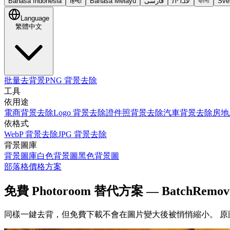
Bahasa Indonesia
हिन्दी
Bahasa Melayu
فارسی
עברית
বাংলা
Sve
Language
繁體中文
批量去背景
PNG 背景去除
工具
依用途
電商背景去除
Logo 背景去除
證件照背景去除
汽車背景去除
房地
依格式
WebP 背景去除
JPG 背景去除
背景圖庫
背景圖庫
白色背景圖
黑色背景圖
部落格
價格方案
免費 Photoroom 替代方案 — BatchRemov
同樣一鍵去背，但免費下載不會在圖片變大後被悄悄縮小。
原