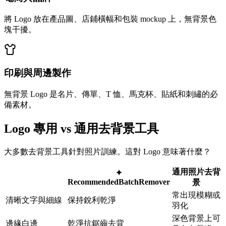
將 Logo 放在產品圖、店鋪橫幅和包裝 mockup 上，無背景色
塊干擾。
印刷與周邊製作
無背景 Logo 是名片、傳單、T 恤、馬克杯、貼紙和刺繡的必
備素材。
Logo 專用 vs 通用去背景工具
大多數去背景工具針對照片訓練。這對 Logo 意味著什麼？
通用照片去背
✦
Recommended
BatchRemover
景
常出現模糊或
清晰文字與細線
保持銳利乾淨
羽化
深色背景上可
邊緣白邊
乾淨抗鋸齒去背