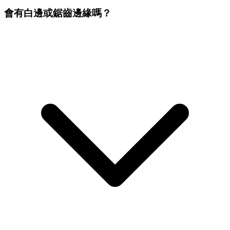
會有白邊或鋸齒邊緣嗎？