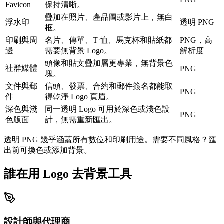
Favicon
保持清晰。
疊加在照片、產品圖或影片上，無白
浮水印
透明 PNG
框。
印刷與周
名片、傳單、T 恤、馬克杯和貼紙都
PNG，高
邊
需要無背景 Logo。
解析度
頭像和貼文疊加層更專業，無背景色
社群媒體
PNG
塊。
文件與郵
信頭、發票、合約和郵件簽名都能取
PNG
件
得乾淨 Logo 頁眉。
深色與淺
同一透明 Logo 可用於深色或淺色設
PNG
色版面
計，無需重新匯出。
透明 PNG 幾乎涵蓋所有數位和印刷用途。需要不同風格？匯
出前可換色或添加背景。
誰在用 Logo 去背景工具
設計師與代理商