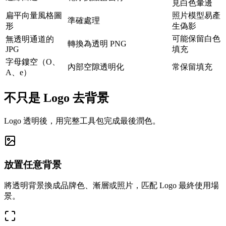
見白色暈邊
扁平向量風格圖
照片模型易產
準確處理
形
生偽影
可能保留白色
無透明通道的
轉換為透明 PNG
JPG
填充
字母鏤空（O、
內部空隙透明化
常保留填充
A、e）
不只是 Logo 去背景
Logo 透明後，用完整工具包完成最後潤色。
放置任意背景
將透明背景換成品牌色、漸層或照片，匹配 Logo 最終使用場
景。