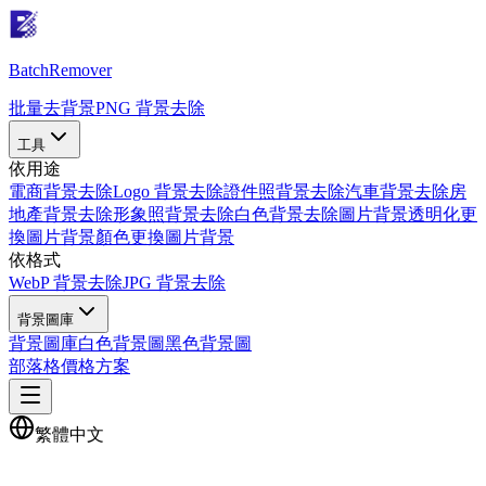
Batch
Remover
批量去背景
PNG 背景去除
工具
依用途
電商背景去除
Logo 背景去除
證件照背景去除
汽車背景去除
房
地產背景去除
形象照背景去除
白色背景去除
圖片背景透明化
更
換圖片背景顏色
更換圖片背景
依格式
WebP 背景去除
JPG 背景去除
背景圖庫
背景圖庫
白色背景圖
黑色背景圖
部落格
價格方案
繁體中文