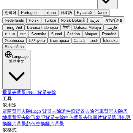
한국어
Português
Italiano
日本語
Русский
Dansk
Nederlands
Polski
Türkçe
Norsk Bokmål
العربية
ภาษาไทย
Tiếng Việt
Bahasa Indonesia
हिन्दी
Bahasa Melayu
فارسی
עברית
বাংলা
Svenska
Suomi
Čeština
Magyar
Română
Українська
Ελληνικά
Български
Català
Eesti
Íslenska
Slovenčina
Language
繁體中文
批量去背景
PNG 背景去除
工具
依用途
電商背景去除
Logo 背景去除
證件照背景去除
汽車背景去除
房
地產背景去除
形象照背景去除
白色背景去除
圖片背景透明化
更
換圖片背景顏色
更換圖片背景
依格式