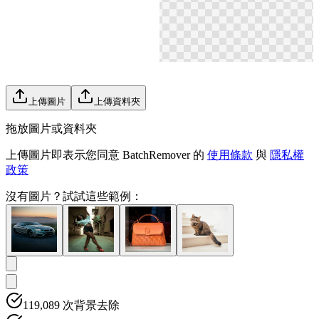
上傳圖片
上傳資料夾
拖放圖片或資料夾
上傳圖片即表示您同意 BatchRemover 的
使用條款
與
隱私權
政策
沒有圖片？
試試這些範例：
119,089
次背景去除