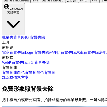
Bahasa Indonesia
हिन्दी
Bahasa Melayu
فارسی
עברית
বাংলা
Sve
Language
繁體中文
批量去背景
PNG 背景去除
工具
依用途
電商背景去除
Logo 背景去除
證件照背景去除
汽車背景去除
房地
依格式
WebP 背景去除
JPG 背景去除
背景圖庫
背景圖庫
白色背景圖
黑色背景圖
部落格
價格方案
免費形象照背景去除
把手機自拍或辦公室隨手拍變成精緻的專業形象照。一鍵抠除