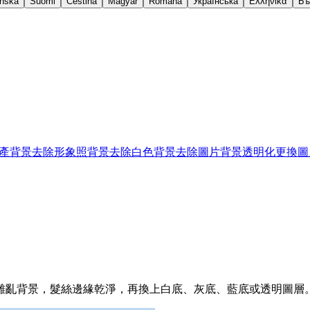
nska
Suomi
Čeština
Magyar
Română
Українська
Ελληνικά
Бъ
產背景去除
形象照背景去除
白色背景去除
圖片背景透明化
更換圖
雜亂背景，髮絲邊緣乾淨，再換上白底、灰底、藍底或透明圖層