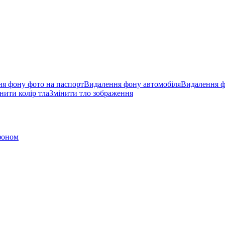
я фону фото на паспорт
Видалення фону автомобіля
Видалення ф
нити колір тла
Змінити тло зображення
фоном