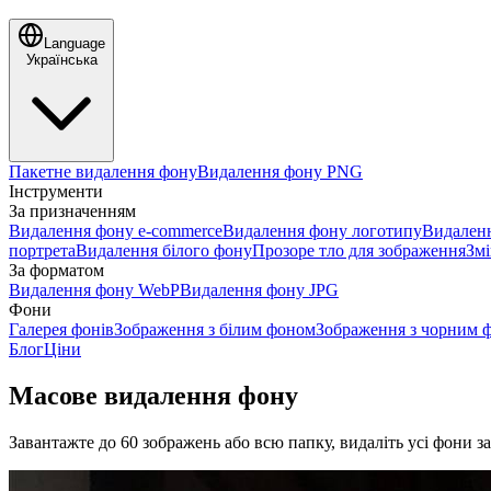
Language
Українська
Пакетне видалення фону
Видалення фону PNG
Інструменти
За призначенням
Видалення фону e-commerce
Видалення фону логотипу
Видаленн
портрета
Видалення білого фону
Прозоре тло для зображення
Змі
За форматом
Видалення фону WebP
Видалення фону JPG
Фони
Галерея фонів
Зображення з білим фоном
Зображення з чорним 
Блог
Ціни
Масове видалення фону
Завантажте до 60 зображень або всю папку, видаліть усі фони за