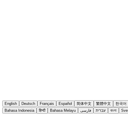
English
Deutsch
Français
Español
简体中文
繁體中文
한국어
Bahasa Indonesia
हिन्दी
Bahasa Melayu
فارسی
עברית
বাংলা
Sve