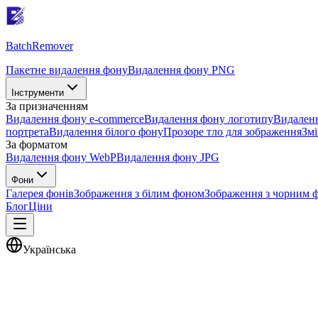
Batch
Remover
Пакетне видалення фону
Видалення фону PNG
Інструменти
За призначенням
Видалення фону e-commerce
Видалення фону логотипу
Видаленн
портрета
Видалення білого фону
Прозоре тло для зображення
Змі
За форматом
Видалення фону WebP
Видалення фону JPG
Фони
Галерея фонів
Зображення з білим фоном
Зображення з чорним 
Блог
Ціни
Українська