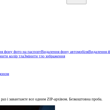
я фону фото на паспорт
Видалення фону автомобіля
Видалення ф
нити колір тла
Змінити тло зображення
фоном
 раз і завантажте все одним ZIP-архівом.
Безкоштовна проба.