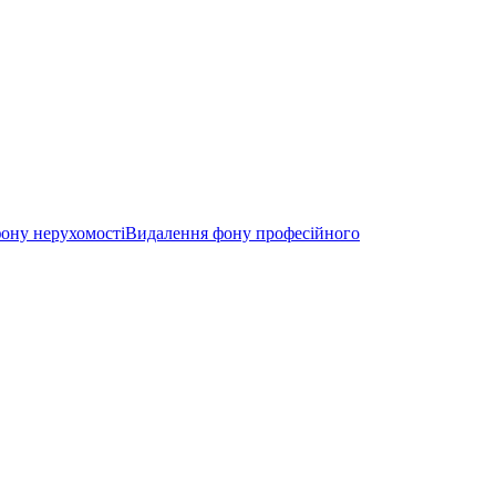
ону нерухомості
Видалення фону професійного