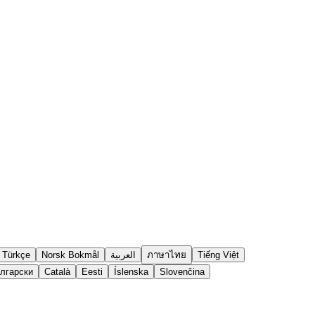
Türkçe
Norsk Bokmål
العربية
ภาษาไทย
Tiếng Việt
лгарски
Català
Eesti
Íslenska
Slovenčina