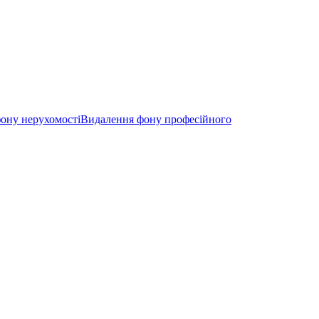
ону нерухомості
Видалення фону професійного