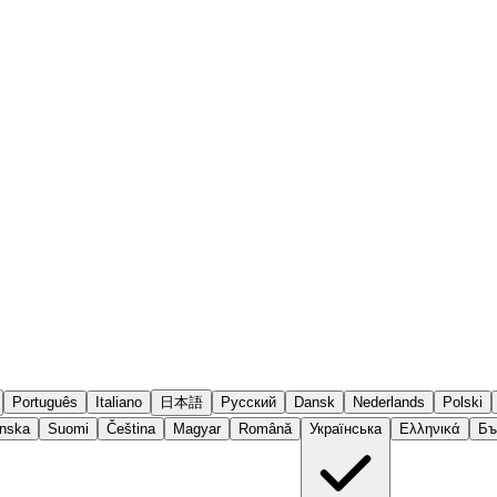
Português
Italiano
日本語
Русский
Dansk
Nederlands
Polski
nska
Suomi
Čeština
Magyar
Română
Українська
Ελληνικά
Бъ