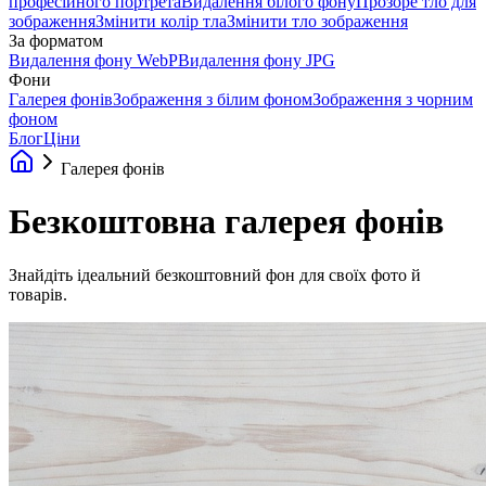
професійного портрета
Видалення білого фону
Прозоре тло для
зображення
Змінити колір тла
Змінити тло зображення
За форматом
Видалення фону WebP
Видалення фону JPG
Фони
Галерея фонів
Зображення з білим фоном
Зображення з чорним
фоном
Блог
Ціни
Галерея фонів
Безкоштовна галерея фонів
Знайдіть ідеальний безкоштовний фон для своїх фото й
товарів.