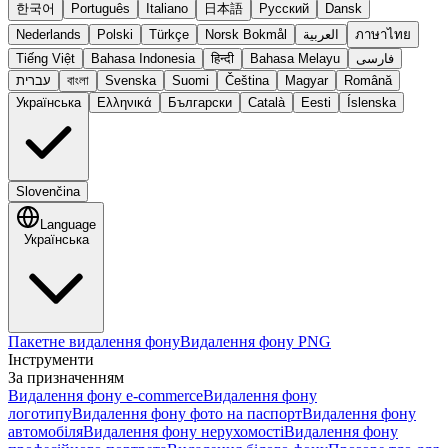
한국어
Português
Italiano
日本語
Русский
Dansk
Nederlands
Polski
Türkçe
Norsk Bokmål
العربية
ภาษาไทย
Tiếng Việt
Bahasa Indonesia
हिन्दी
Bahasa Melayu
فارسی
עברית
বাংলা
Svenska
Suomi
Čeština
Magyar
Română
Українська
Ελληνικά
Български
Català
Eesti
Íslenska
Slovenčina
Language
Українська
Пакетне видалення фону
Видалення фону PNG
Інструменти
За призначенням
Видалення фону e-commerce
Видалення фону
логотипу
Видалення фону фото на паспорт
Видалення фону
автомобіля
Видалення фону нерухомості
Видалення фону