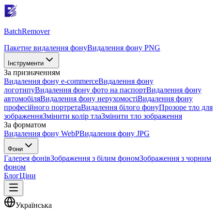
Batch
Remover
Пакетне видалення фону
Видалення фону PNG
Інструменти
За призначенням
Видалення фону e-commerce
Видалення фону
логотипу
Видалення фону фото на паспорт
Видалення фону
автомобіля
Видалення фону нерухомості
Видалення фону
професійного портрета
Видалення білого фону
Прозоре тло для
зображення
Змінити колір тла
Змінити тло зображення
За форматом
Видалення фону WebP
Видалення фону JPG
Фони
Галерея фонів
Зображення з білим фоном
Зображення з чорним
фоном
Блог
Ціни
Українська