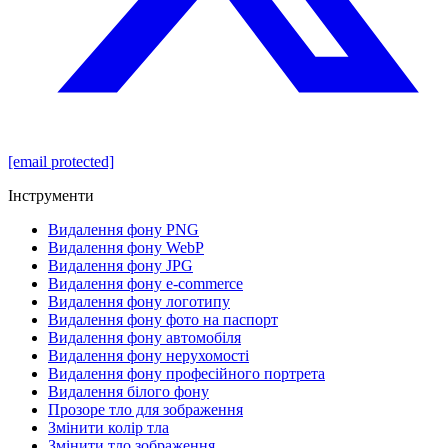
[email protected]
Інструменти
Видалення фону PNG
Видалення фону WebP
Видалення фону JPG
Видалення фону e-commerce
Видалення фону логотипу
Видалення фону фото на паспорт
Видалення фону автомобіля
Видалення фону нерухомості
Видалення фону професійного портрета
Видалення білого фону
Прозоре тло для зображення
Змінити колір тла
Змінити тло зображення