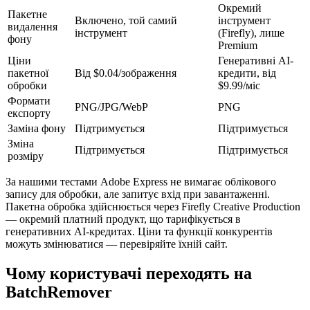
Окремий
Пакетне
Включено, той самий
інструмент
видалення
інструмент
(Firefly), лише
фону
Premium
Ціни
Генеративні AI-
пакетної
Від $0.04/зображення
кредити, від
обробки
$9.99/міс
Формати
PNG/JPG/WebP
PNG
експорту
Заміна фону
Підтримується
Підтримується
Зміна
Підтримується
Підтримується
розміру
За нашими тестами Adobe Express не вимагає облікового
запису для обробки, але запитує вхід при завантаженні.
Пакетна обробка здійснюється через Firefly Creative Production
— окремий платний продукт, що тарифікується в
генеративних AI-кредитах. Ціни та функції конкурентів
можуть змінюватися — перевіряйте їхній сайт.
Чому користувачі переходять на
BatchRemover