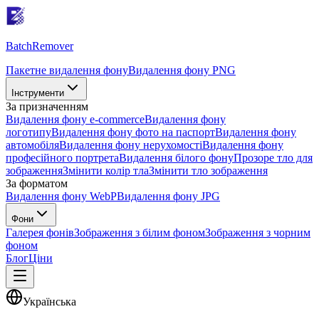
Batch
Remover
Пакетне видалення фону
Видалення фону PNG
Інструменти
За призначенням
Видалення фону e-commerce
Видалення фону
логотипу
Видалення фону фото на паспорт
Видалення фону
автомобіля
Видалення фону нерухомості
Видалення фону
професійного портрета
Видалення білого фону
Прозоре тло для
зображення
Змінити колір тла
Змінити тло зображення
За форматом
Видалення фону WebP
Видалення фону JPG
Фони
Галерея фонів
Зображення з білим фоном
Зображення з чорним
фоном
Блог
Ціни
Українська