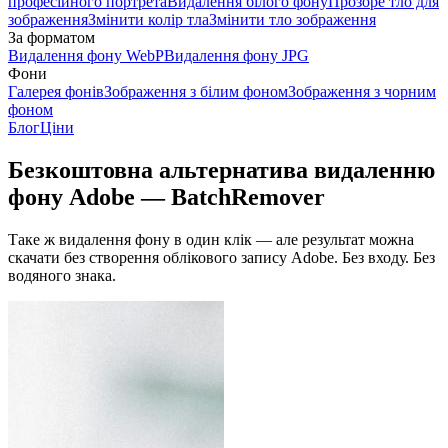
професійного портрета
Видалення білого фону
Прозоре тло для
зображення
Змінити колір тла
Змінити тло зображення
За форматом
Видалення фону WebP
Видалення фону JPG
Фони
Галерея фонів
Зображення з білим фоном
Зображення з чорним
фоном
Блог
Ціни
Безкоштовна альтернатива видаленню
фону Adobe — BatchRemover
Таке ж видалення фону в один клік — але результат можна
скачати без створення облікового запису Adobe.
Без входу. Без
водяного знака.