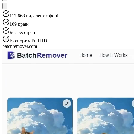
117,668
видалених фонів
109
країн
Без реєстрації
Експорт у Full HD
batchremover.com