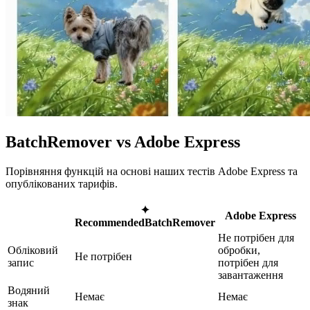
BatchRemover vs Adobe Express
Порівняння функцій на основі наших тестів Adobe Express та
опублікованих тарифів.
✦
Adobe Express
Recommended
BatchRemover
Не потрібен для
Обліковий
обробки,
Не потрібен
запис
потрібен для
завантаження
Водяний
Немає
Немає
знак