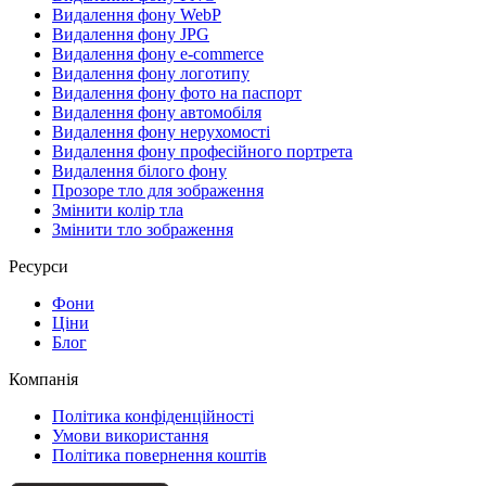
Видалення фону WebP
Видалення фону JPG
Видалення фону e-commerce
Видалення фону логотипу
Видалення фону фото на паспорт
Видалення фону автомобіля
Видалення фону нерухомості
Видалення фону професійного портрета
Видалення білого фону
Прозоре тло для зображення
Змінити колір тла
Змінити тло зображення
Ресурси
Фони
Ціни
Блог
Компанія
Політика конфіденційності
Умови використання
Політика повернення коштів