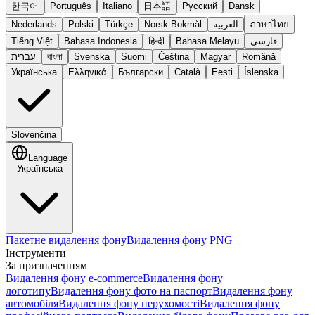
한국어
Português
Italiano
日本語
Русский
Dansk
Nederlands
Polski
Türkçe
Norsk Bokmål
العربية
ภาษาไทย
Tiếng Việt
Bahasa Indonesia
हिन्दी
Bahasa Melayu
فارسی
עברית
বাংলা
Svenska
Suomi
Čeština
Magyar
Română
Українська
Ελληνικά
Български
Català
Eesti
Íslenska
Slovenčina
Language
Українська
Пакетне видалення фону
Видалення фону PNG
Інструменти
За призначенням
Видалення фону e-commerce
Видалення фону
логотипу
Видалення фону фото на паспорт
Видалення фону
автомобіля
Видалення фону нерухомості
Видалення фону