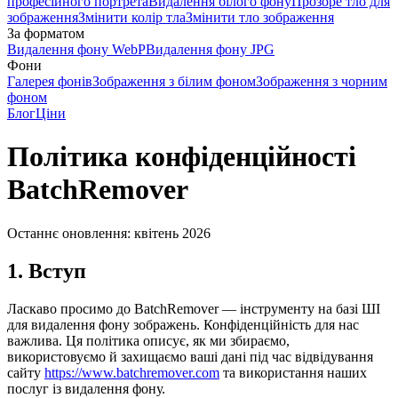
професійного портрета
Видалення білого фону
Прозоре тло для
зображення
Змінити колір тла
Змінити тло зображення
За форматом
Видалення фону WebP
Видалення фону JPG
Фони
Галерея фонів
Зображення з білим фоном
Зображення з чорним
фоном
Блог
Ціни
Політика конфіденційності
BatchRemover
Останнє оновлення: квітень 2026
1. Вступ
Ласкаво просимо до BatchRemover — інструменту на базі ШІ
для видалення фону зображень. Конфіденційність для нас
важлива. Ця політика описує, як ми збираємо,
використовуємо й захищаємо ваші дані під час відвідування
сайту
https://www.batchremover.com
та використання наших
послуг із видалення фону.