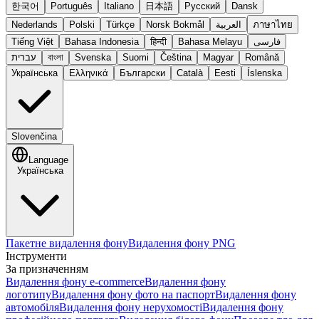
한국어
Português
Italiano
日本語
Русский
Dansk
Nederlands
Polski
Türkçe
Norsk Bokmål
العربية
ภาษาไทย
Tiếng Việt
Bahasa Indonesia
हिन्दी
Bahasa Melayu
فارسی
עברית
বাংলা
Svenska
Suomi
Čeština
Magyar
Română
Українська
Ελληνικά
Български
Català
Eesti
Íslenska
Slovenčina
Language
Українська
Пакетне видалення фону
Видалення фону PNG
Інструменти
За призначенням
Видалення фону e-commerce
Видалення фону
логотипу
Видалення фону фото на паспорт
Видалення фону
автомобіля
Видалення фону нерухомості
Видалення фону