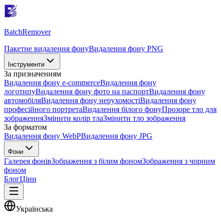
Batch
Remover
Пакетне видалення фону
Видалення фону PNG
Інструменти
За призначенням
Видалення фону e-commerce
Видалення фону
логотипу
Видалення фону фото на паспорт
Видалення фону
автомобіля
Видалення фону нерухомості
Видалення фону
професійного портрета
Видалення білого фону
Прозоре тло для
зображення
Змінити колір тла
Змінити тло зображення
За форматом
Видалення фону WebP
Видалення фону JPG
Фони
Галерея фонів
Зображення з білим фоном
Зображення з чорним
фоном
Блог
Ціни
Українська