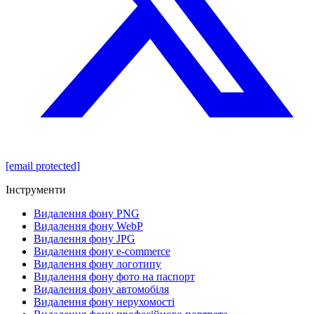
[email protected]
Інструменти
Видалення фону PNG
Видалення фону WebP
Видалення фону JPG
Видалення фону e-commerce
Видалення фону логотипу
Видалення фону фото на паспорт
Видалення фону автомобіля
Видалення фону нерухомості