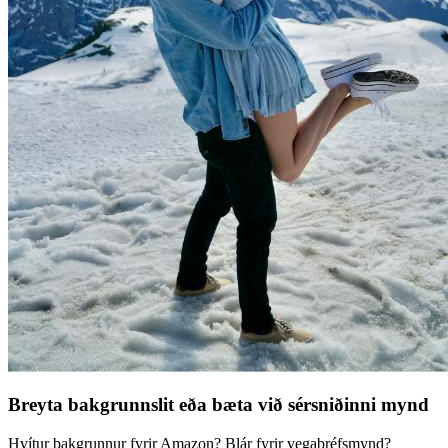
Breyta bakgrunnslit eða bæta við sérsniðinni mynd
Hvítur bakgrunnur fyrir Amazon? Blár fyrir vegabréfsmynd?