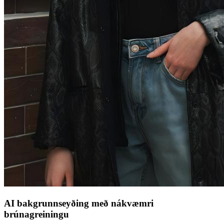
AI bakgrunnseyðing með nákvæmri
brúnagreiningu