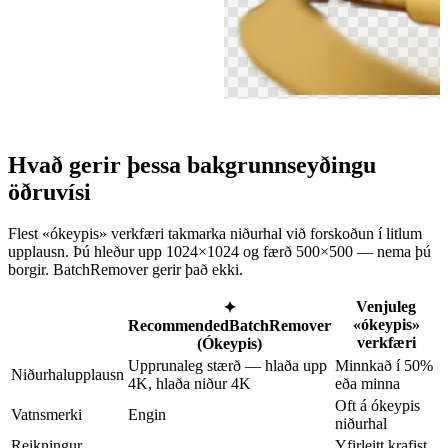
Hvað gerir þessa bakgrunnseyðingu
öðruvísi
Flest «ókeypis» verkfæri takmarka niðurhal við forskoðun í litlum
upplausn. Þú hleður upp 1024×1024 og færð 500×500 — nema þú
borgir. BatchRemover gerir það ekki.
Venjuleg
✦
«ókeypis»
Recommended
BatchRemover
verkfæri
(Ókeypis)
Upprunaleg stærð — hlaða upp
Minnkað í 50%
Niðurhalupplausn
4K, hlaða niður 4K
eða minna
Oft á ókeypis
Vatnsmerki
Engin
niðurhal
Reikningur
Yfirleitt krafist