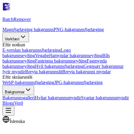
Batch
Remover
Magnfjarlæging bakgrunns
PNG-bakgrunnsfjarlæging
Verkfæri
Eftir notkun
E-verslun bakgrunnsfjarlæging
Logo
bakgrunnseyðing
Vegabréfamyndar bakgrunnseyðing
Bíls
bakgrunnseyðing
Fasteigna bakgrunnseyðing
Fagmynda
bakgrunnseyðing
Hvít bakgrunnsfjarlæging
Gegnsær bakgrunnur
fyrir myndir
Breyta bakgrunnslit
Breyta bakgrunni myndar
Eftir skráarsniði
WebP-bakgrunnsfjarlæging
JPG-bakgrunnsfjarlæging
Bakgrunnar
Bakgrunnsgallerí
Hvítar bakgrunnsmyndir
Svartar bakgrunnsmyndir
Blogg
Verð
Íslenska