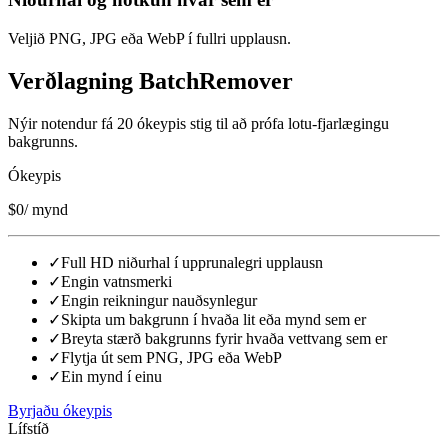
Veljið PNG, JPG eða WebP í fullri upplausn.
Verðlagning BatchRemover
Nýir notendur fá 20 ókeypis stig til að prófa lotu-fjarlægingu
bakgrunns.
Ókeypis
$0
/ mynd
✓
Full HD niðurhal í upprunalegri upplausn
✓
Engin vatnsmerki
✓
Engin reikningur nauðsynlegur
✓
Skipta um bakgrunn í hvaða lit eða mynd sem er
✓
Breyta stærð bakgrunns fyrir hvaða vettvang sem er
✓
Flytja út sem PNG, JPG eða WebP
✓
Ein mynd í einu
Byrjaðu ókeypis
Lífstíð