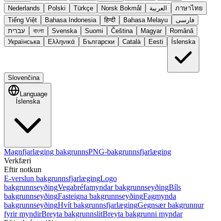
Nederlands
Polski
Türkçe
Norsk Bokmål
العربية
ภาษาไทย
Tiếng Việt
Bahasa Indonesia
हिन्दी
Bahasa Melayu
فارسی
עברית
বাংলা
Svenska
Suomi
Čeština
Magyar
Română
Українська
Ελληνικά
Български
Català
Eesti
Íslenska
Slovenčina
Language
Íslenska
Magnfjarlæging bakgrunns
PNG-bakgrunnsfjarlæging
Verkfæri
Eftir notkun
E-verslun bakgrunnsfjarlæging
Logo
bakgrunnseyðing
Vegabréfamyndar bakgrunnseyðing
Bíls
bakgrunnseyðing
Fasteigna bakgrunnseyðing
Fagmynda
bakgrunnseyðing
Hvít bakgrunnsfjarlæging
Gegnsær bakgrunnur
fyrir myndir
Breyta bakgrunnslit
Breyta bakgrunni myndar