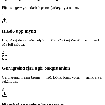
Fljótasta gervigreindarbakgrunnsfjarlæging á netinu.
1
Hlaðið upp mynd
Dragið og slepptu eða veljið — JPG, PNG og WebP — ein mynd
eða full möppa.
2
Gervigreind fjarlægir bakgrunninn
Gervigreind greinir brúnir — háð, loðna, form, vörur — sjálfkrafa á
sekúndum.
3
Niðurhal og notkun hvar sem er