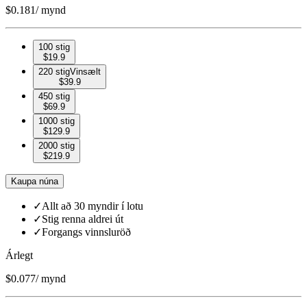
$
0.181
/ mynd
100 stig
$
19.9
220 stig
Vinsælt
$
39.9
450 stig
$
69.9
1000 stig
$
129.9
2000 stig
$
219.9
Kaupa núna
✓
Allt að 30 myndir í lotu
✓
Stig renna aldrei út
✓
Forgangs vinnsluröð
Árlegt
$
0.077
/ mynd