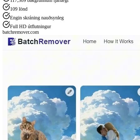
117,309
bakgrunnum fjarlægt
109
lönd
Engin skráning nauðsynleg
Full HD útflutningur
batchremover.com