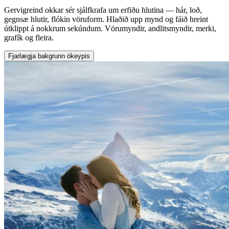
Gervigreind okkar sér sjálfkrafa um erfiðu hlutina — hár, loð,
gegnsæ hlutir, flókin vöruform. Hlaðið upp mynd og fáið hreint
útklippt á nokkrum sekúndum. Vörumyndir, andlitsmyndir, merki,
grafík og fleira.
Fjarlægja bakgrunn ókeypis