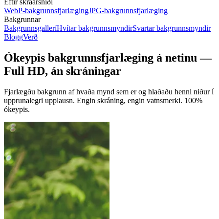
Eftir skráarsniði
WebP-bakgrunnsfjarlæging
JPG-bakgrunnsfjarlæging
Bakgrunnar
Bakgrunnsgallerí
Hvítar bakgrunnsmyndir
Svartar bakgrunnsmyndir
Blogg
Verð
Ókeypis bakgrunnsfjarlæging á netinu —
Full HD, án skráningar
Fjarlægðu bakgrunn af hvaða mynd sem er og hlaðaðu henni niður í
upprunalegri upplausn. Engin skráning, engin vatnsmerki.
100%
ókeypis.