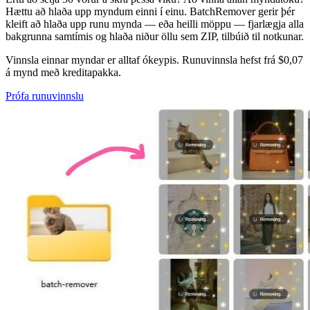
Hættu að hlaða upp myndum einni í einu. BatchRemover gerir þér
kleift að hlaða upp runu mynda — eða heilli möppu — fjarlægja alla
bakgrunna samtímis og hlaða niður öllu sem ZIP, tilbúið til notkunar.
Vinnsla einnar myndar er alltaf ókeypis. Runuvinnsla hefst frá $0,07
á mynd með kreditapakka.
Prófa runuvinnslu