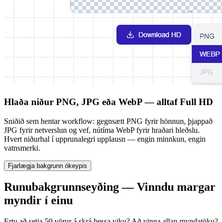
Hlaða niður PNG, JPG eða WebP — alltaf Full HD
Sniðið sem hentar workflow: gegnsætt PNG fyrir hönnun, þjappað
JPG fyrir netverslun og vef, nútíma WebP fyrir hraðari hleðslu.
Hvert niðurhal í upprunalegri upplausn — engin minnkun, engin
vatnsmerki.
Fjarlægja bakgrunn ókeypis
Runubakgrunnseyðing — Vinndu margar
myndir í einu
Ertu að setja 50 vörur á skrá þessa viku? Að vinna allan myndatöku?