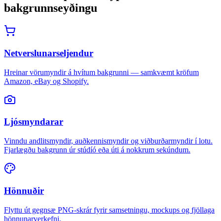
bakgrunnseyðingu
Netverslunarseljendur
Hreinar vörumyndir á hvítum bakgrunni — samkvæmt kröfum
Amazon, eBay og Shopify.
Ljósmyndarar
Vinndu andlitsmyndir, auðkennismyndir og viðburðarmyndir í lotu.
Fjarlægðu bakgrunn úr stúdíó eða úti á nokkrum sekúndum.
Hönnuðir
Flyttu út gegnsæ PNG-skrár fyrir samsetningu, mockups og fjöllaga
hönnunarverkefni.