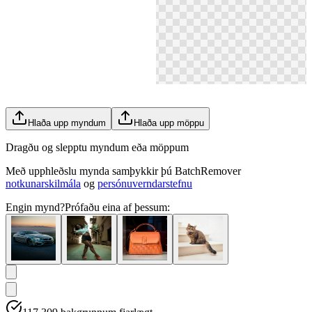
Hlaða upp myndum
Hlaða upp möppu
Dragðu og slepptu myndum eða möppum
Með upphleðslu mynda samþykkir þú BatchRemover
notkunarskilmála
og
persónuverndarstefnu
Engin mynd?
Prófaðu eina af þessum: