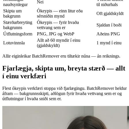
Nei
nauðsynlegur
til niðurhals
Skipta um
Ókeypis — einn litur eða
Oft gjaldskyldt
bakgrunn
sérsniðin mynd
Stærðarbreyting
Ókeypis — fyrir hvaða
Sjaldan í boði
bakgrunns
vettvang sem er
Útflutningsform
PNG, JPG og WebP
Aðeins PNG
Allt að 60 myndir í einu
Lotuvinnsla
1 mynd í einu
(gjaldskyldt)
Allir eiginleikar BatchRemover eru tiltækir núna — án reiknings.
Fjarlægja, skipta um, breyta stærð — allt
í einu verkfæri
Flest ókeypis verkfæri stoppa við fjarlægingu. BatchRemover heldur
áfram — bakgrunnsskipti, aðlögun fyrir hvaða vettvang sem er og
útflutningur í hvaða sniði sem er.