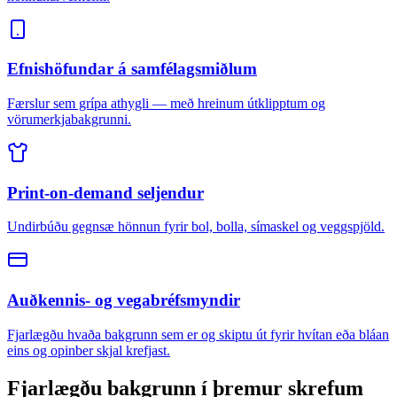
Efnishöfundar á samfélagsmiðlum
Færslur sem grípa athygli — með hreinum útklipptum og
vörumerkjabakgrunni.
Print-on-demand seljendur
Undirbúðu gegnsæ hönnun fyrir bol, bolla, símaskel og veggspjöld.
Auðkennis- og vegabréfsmyndir
Fjarlægðu hvaða bakgrunn sem er og skiptu út fyrir hvítan eða bláan
eins og opinber skjal krefjast.
Fjarlægðu bakgrunn í þremur skrefum