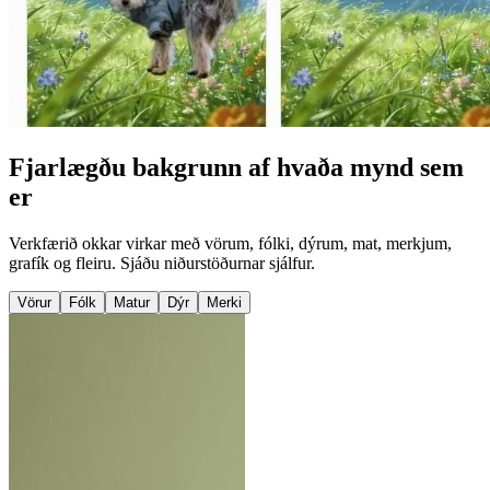
Fjarlægðu bakgrunn af hvaða mynd sem
er
Verkfærið okkar virkar með vörum, fólki, dýrum, mat, merkjum,
grafík og fleiru. Sjáðu niðurstöðurnar sjálfur.
Vörur
Fólk
Matur
Dýr
Merki