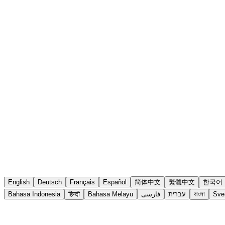
English
Deutsch
Français
Español
简体中文
繁體中文
한국어
Bahasa Indonesia
हिन्दी
Bahasa Melayu
فارسی
עברית
বাংলা
Sve