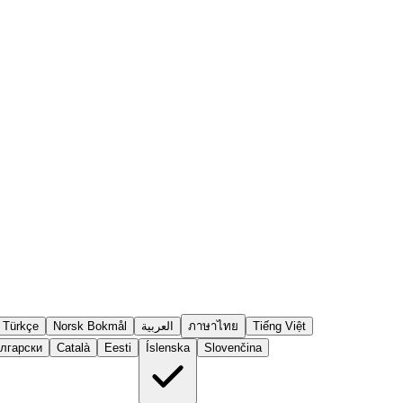
Türkçe
Norsk Bokmål
العربية
ภาษาไทย
Tiếng Việt
лгарски
Català
Eesti
Íslenska
Slovenčina