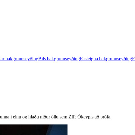
ar bakgrunnseyðing
Bíls bakgrunnseyðing
Fasteigna bakgrunnseyðing
F
unna í einu og hlaðu niður öllu sem ZIP.
Ókeypis að prófa.