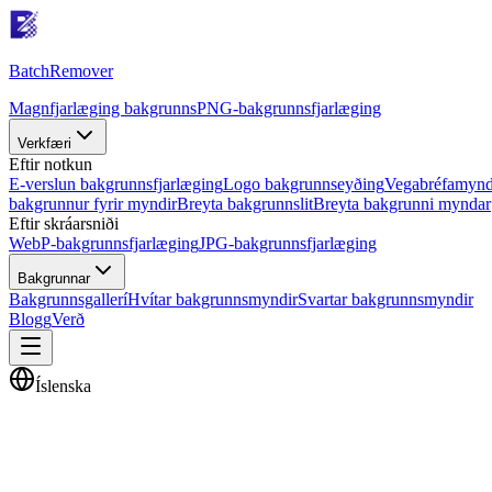
Batch
Remover
Magnfjarlæging bakgrunns
PNG-bakgrunnsfjarlæging
Verkfæri
Eftir notkun
E-verslun bakgrunnsfjarlæging
Logo bakgrunnseyðing
Vegabréfamynd
bakgrunnur fyrir myndir
Breyta bakgrunnslit
Breyta bakgrunni myndar
Eftir skráarsniði
WebP-bakgrunnsfjarlæging
JPG-bakgrunnsfjarlæging
Bakgrunnar
Bakgrunnsgallerí
Hvítar bakgrunnsmyndir
Svartar bakgrunnsmyndir
Blogg
Verð
Íslenska