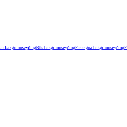
ar bakgrunnseyðing
Bíls bakgrunnseyðing
Fasteigna bakgrunnseyðing
F