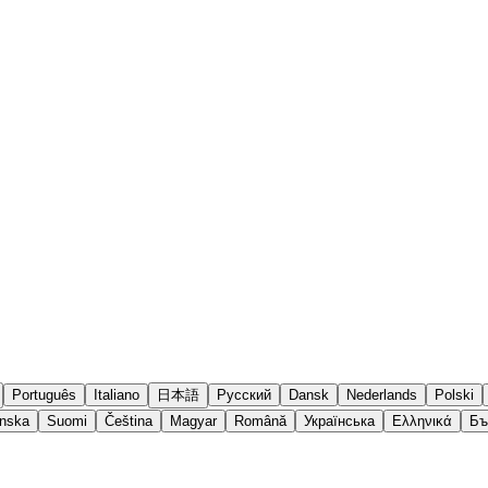
Português
Italiano
日本語
Русский
Dansk
Nederlands
Polski
nska
Suomi
Čeština
Magyar
Română
Українська
Ελληνικά
Бъ