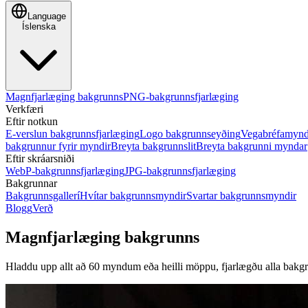
Language
Íslenska
Magnfjarlæging bakgrunns
PNG-bakgrunnsfjarlæging
Verkfæri
Eftir notkun
E-verslun bakgrunnsfjarlæging
Logo bakgrunnseyðing
Vegabréfamynd
bakgrunnur fyrir myndir
Breyta bakgrunnslit
Breyta bakgrunni myndar
Eftir skráarsniði
WebP-bakgrunnsfjarlæging
JPG-bakgrunnsfjarlæging
Bakgrunnar
Bakgrunnsgallerí
Hvítar bakgrunnsmyndir
Svartar bakgrunnsmyndir
Blogg
Verð
Magnfjarlæging bakgrunns
Hladdu upp allt að 60 myndum eða heilli möppu, fjarlægðu alla bakgr