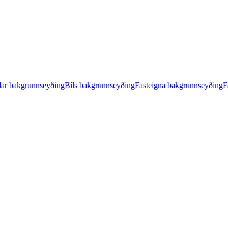
ar bakgrunnseyðing
Bíls bakgrunnseyðing
Fasteigna bakgrunnseyðing
F