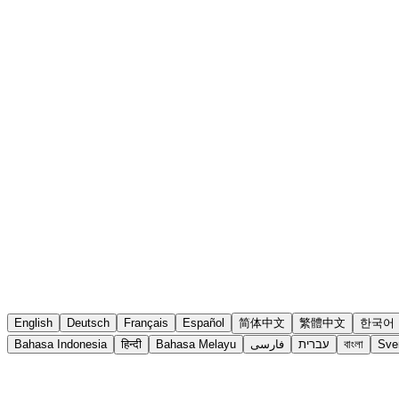
English
Deutsch
Français
Español
简体中文
繁體中文
한국어
Bahasa Indonesia
हिन्दी
Bahasa Melayu
فارسی
עברית
বাংলা
Sve