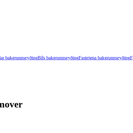
ar bakgrunnseyðing
Bíls bakgrunnseyðing
Fasteigna bakgrunnseyðing
F
mover