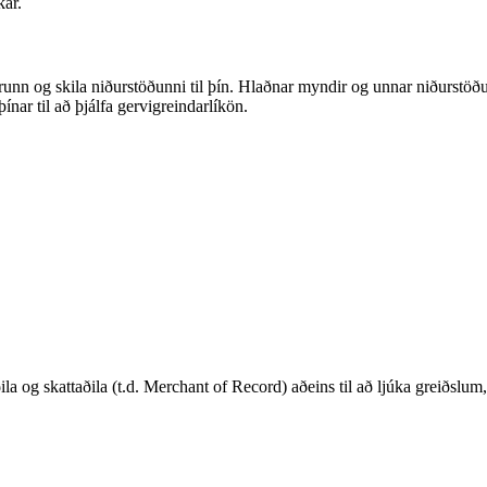
ar.
nn og skila niðurstöðunni til þín. Hlaðnar myndir og unnar niðurstöður
nar til að þjálfa gervigreindarlíkön.
g skattaðila (t.d. Merchant of Record) aðeins til að ljúka greiðslum, 