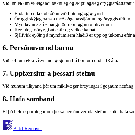
Við innleiðum viðeigandi tæknileg og skipulagsleg öryggisráðstafanir 
Enda-til-enda dulkóðun við flutning og geymslu
Öruggt skýjageymsla með aðgangsstjórnun og öryggisafritun
Myndavinnsla í einangruðum öruggum umhverfum
Reglulegar öryggisúttektir og veikleikamat
Sjálfvirk eyðing á myndum sem hlaðið er upp og útkomu eftir 
6. Persónuvernd barna
Við söfnum ekki vísvitandi gögnum frá börnum undir 13 ára.
7. Uppfærslur á þessari stefnu
Við munum tilkynna þér um mikilvægar breytingar í gegnum netfang.
8. Hafa samband
Ef þú hefur spurningar um þessa persónuverndarstefnu skaltu hafa s
BatchRemover