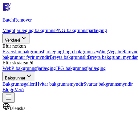
Batch
Remover
Magnfjarlæging bakgrunns
PNG-bakgrunnsfjarlæging
Verkfæri
Eftir notkun
E-verslun bakgrunnsfjarlæging
Logo bakgrunnseyðing
Vegabréfamynd
bakgrunnur fyrir myndir
Breyta bakgrunnslit
Breyta bakgrunni myndar
Eftir skráarsniði
WebP-bakgrunnsfjarlæging
JPG-bakgrunnsfjarlæging
Bakgrunnar
Bakgrunnsgallerí
Hvítar bakgrunnsmyndir
Svartar bakgrunnsmyndir
Blogg
Verð
Íslenska