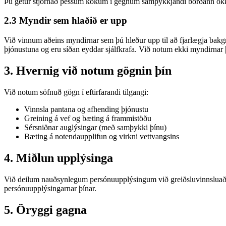
Þú getur stjórnað þessum kökum í gegnum samþykkjandi borðann okk
2.3 Myndir sem hlaðið er upp
Við vinnum aðeins myndirnar sem þú hleður upp til að fjarlægja bakgru
þjónustuna og eru síðan eyddar sjálfkrafa. Við notum ekki myndirnar þí
3. Hvernig við notum gögnin þín
Við notum söfnuð gögn í eftirfarandi tilgangi:
Vinnsla pantana og afhending þjónustu
Greining á vef og bæting á frammistöðu
Sérsniðnar auglýsingar (með samþykki þínu)
Bæting á notendaupplifun og virkni vettvangsins
4. Miðlun upplýsinga
Við deilum nauðsynlegum persónuupplýsingum við greiðsluvinnsluaðila o
persónuupplýsingarnar þínar.
5. Öryggi gagna