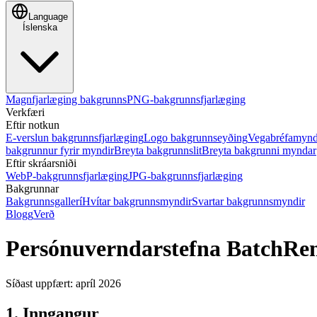
Language
Íslenska
Magnfjarlæging bakgrunns
PNG-bakgrunnsfjarlæging
Verkfæri
Eftir notkun
E-verslun bakgrunnsfjarlæging
Logo bakgrunnseyðing
Vegabréfamynd
bakgrunnur fyrir myndir
Breyta bakgrunnslit
Breyta bakgrunni myndar
Eftir skráarsniði
WebP-bakgrunnsfjarlæging
JPG-bakgrunnsfjarlæging
Bakgrunnar
Bakgrunnsgallerí
Hvítar bakgrunnsmyndir
Svartar bakgrunnsmyndir
Blogg
Verð
Persónuverndarstefna BatchRe
Síðast uppfært: apríl 2026
1. Inngangur