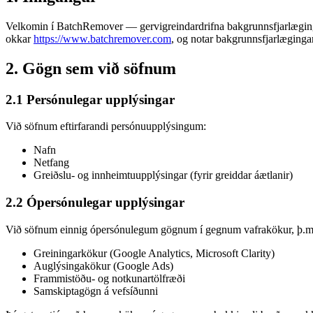
Velkomin í BatchRemover — gervigreindardrifna bakgrunnsfjarlægingu
okkar
https://www.batchremover.com
, og notar bakgrunnsfjarlæginga
2. Gögn sem við söfnum
2.1 Persónulegar upplýsingar
Við söfnum eftirfarandi persónuupplýsingum:
Nafn
Netfang
Greiðslu- og innheimtuupplýsingar (fyrir greiddar áætlanir)
2.2 Ópersónulegar upplýsingar
Við söfnum einnig ópersónulegum gögnum í gegnum vafrakökur, þ.m.
Greiningarkökur (Google Analytics, Microsoft Clarity)
Auglýsingakökur (Google Ads)
Frammistöðu- og notkunartölfræði
Samskiptagögn á vefsíðunni