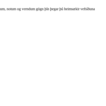
öfnum, notum og verndum gögn þín þegar þú heimsækir vefsíðuna