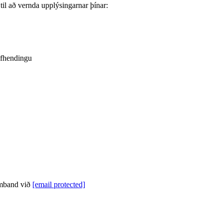
til að vernda upplýsingarnar þínar:
afhendingu
amband við
[email protected]