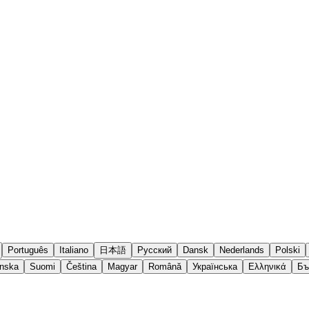
Português
Italiano
日本語
Русский
Dansk
Nederlands
Polski
nska
Suomi
Čeština
Magyar
Română
Українська
Ελληνικά
Бъ