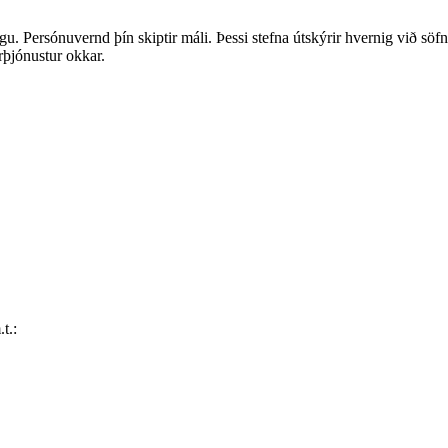
. Persónuvernd þín skiptir máli. Þessi stefna útskýrir hvernig við s
rþjónustur okkar.
t.: