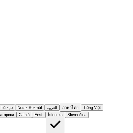
Türkçe
Norsk Bokmål
العربية
ภาษาไทย
Tiếng Việt
лгарски
Català
Eesti
Íslenska
Slovenčina