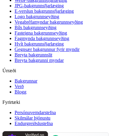
WebP-bakgrunnsfjarlæging
JPG-bakgrunnsfjarlæging
E-verslun bakgrunnsfjarlæging
Logo bakgrunnseyðing
Vegabréfamyndar bakgrunnseyðing
Bíls bakgrunnseyðing
Fasteigna bakgrunnseyðing
Fagmynda bakgrunnseyðing
Hvít bakgrunnsfjarlæging
Gegnsær bakgrunnur fyrir myndir
Breyta bakgrunnslit
Breyta bakgrunni myndar
Úrræði
Bakgrunnar
Verð
Blogg
Fyrirtæki
Persónuverndarstefna
Skilmálar þjónustu
Endurgreiðslustefna