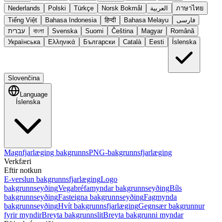
Nederlands
Polski
Türkçe
Norsk Bokmål
العربية
ภาษาไทย
Tiếng Việt
Bahasa Indonesia
हिन्दी
Bahasa Melayu
فارسی
עברית
বাংলা
Svenska
Suomi
Čeština
Magyar
Română
Українська
Ελληνικά
Български
Català
Eesti
Íslenska
Slovenčina
Language
Íslenska
Magnfjarlæging bakgrunns
PNG-bakgrunnsfjarlæging
Verkfæri
Eftir notkun
E-verslun bakgrunnsfjarlæging
Logo
bakgrunnseyðing
Vegabréfamyndar bakgrunnseyðing
Bíls
bakgrunnseyðing
Fasteigna bakgrunnseyðing
Fagmynda
bakgrunnseyðing
Hvít bakgrunnsfjarlæging
Gegnsær bakgrunnur
fyrir myndir
Breyta bakgrunnslit
Breyta bakgrunni myndar