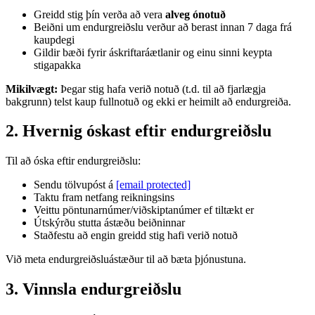
Greidd stig þín verða að vera
alveg ónotuð
Beiðni um endurgreiðslu verður að berast innan 7 daga frá
kaupdegi
Gildir bæði fyrir áskriftaráætlanir og einu sinni keypta
stigapakka
Mikilvægt:
Þegar stig hafa verið notuð (t.d. til að fjarlægja
bakgrunn) telst kaup fullnotuð og ekki er heimilt að endurgreiða.
2. Hvernig óskast eftir endurgreiðslu
Til að óska eftir endurgreiðslu:
Sendu tölvupóst á
[email protected]
Taktu fram netfang reikningsins
Veittu pöntunarnúmer/viðskiptanúmer ef tiltækt er
Útskýrðu stutta ástæðu beiðninnar
Staðfestu að engin greidd stig hafi verið notuð
Við meta endurgreiðsluástæður til að bæta þjónustuna.
3. Vinnsla endurgreiðslu