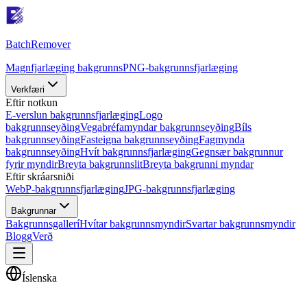
Batch
Remover
Magnfjarlæging bakgrunns
PNG-bakgrunnsfjarlæging
Verkfæri
Eftir notkun
E-verslun bakgrunnsfjarlæging
Logo
bakgrunnseyðing
Vegabréfamyndar bakgrunnseyðing
Bíls
bakgrunnseyðing
Fasteigna bakgrunnseyðing
Fagmynda
bakgrunnseyðing
Hvít bakgrunnsfjarlæging
Gegnsær bakgrunnur
fyrir myndir
Breyta bakgrunnslit
Breyta bakgrunni myndar
Eftir skráarsniði
WebP-bakgrunnsfjarlæging
JPG-bakgrunnsfjarlæging
Bakgrunnar
Bakgrunnsgallerí
Hvítar bakgrunnsmyndir
Svartar bakgrunnsmyndir
Blogg
Verð
Íslenska