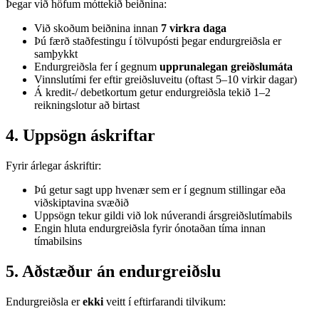
Þegar við höfum móttekið beiðnina:
Við skoðum beiðnina innan
7 virkra daga
Þú færð staðfestingu í tölvupósti þegar endurgreiðsla er
samþykkt
Endurgreiðsla fer í gegnum
upprunalegan greiðslumáta
Vinnslutími fer eftir greiðsluveitu (oftast 5–10 virkir dagar)
Á kredit-/ debetkortum getur endurgreiðsla tekið 1–2
reikningslotur að birtast
4. Uppsögn áskriftar
Fyrir árlegar áskriftir:
Þú getur sagt upp hvenær sem er í gegnum stillingar eða
viðskiptavina svæðið
Uppsögn tekur gildi við lok núverandi ársgreiðslutímabils
Engin hluta endurgreiðsla fyrir ónotaðan tíma innan
tímabilsins
5. Aðstæður án endurgreiðslu
Endurgreiðsla er
ekki
veitt í eftirfarandi tilvikum: