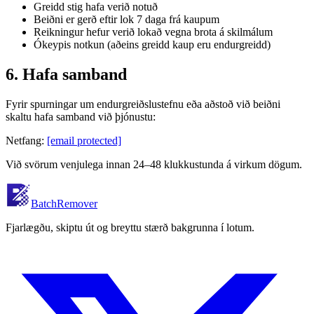
Greidd stig hafa verið notuð
Beiðni er gerð eftir lok 7 daga frá kaupum
Reikningur hefur verið lokað vegna brota á skilmálum
Ókeypis notkun (aðeins greidd kaup eru endurgreidd)
6. Hafa samband
Fyrir spurningar um endurgreiðslustefnu eða aðstoð við beiðni
skaltu hafa samband við þjónustu:
Netfang:
[email protected]
Við svörum venjulega innan 24–48 klukkustunda á virkum dögum.
BatchRemover
Fjarlægðu, skiptu út og breyttu stærð bakgrunna í lotum.