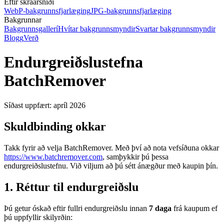
Eftir skráarsniði
WebP-bakgrunnsfjarlæging
JPG-bakgrunnsfjarlæging
Bakgrunnar
Bakgrunnsgallerí
Hvítar bakgrunnsmyndir
Svartar bakgrunnsmyndir
Blogg
Verð
Endurgreiðslustefna
BatchRemover
Síðast uppfært: apríl 2026
Skuldbinding okkar
Takk fyrir að velja BatchRemover. Með því að nota vefsíðuna okkar
https://www.batchremover.com
, samþykkir þú þessa
endurgreiðslustefnu. Við viljum að þú sétt ánægður með kaupin þín.
1. Réttur til endurgreiðslu
Þú getur óskað eftir fullri endurgreiðslu innan
7 daga
frá kaupum ef
þú uppfyllir skilyrðin: