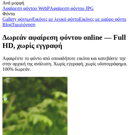
Ανά μορφή
Αφαίρεση φόντου WebP
Αφαίρεση φόντου JPG
Φόντα
Gallery φόντων
Εικόνες με λευκό φόντο
Εικόνες με μαύρο φόντο
Blog
Τιμολόγηση
Δωρεάν αφαίρεση φόντου online — Full
HD, χωρίς εγγραφή
Αφαιρέστε το φόντο από οποιαδήποτε εικόνα και κατεβάστε την
στην αρχική της ανάλυση. Χωρίς εγγραφή, χωρίς υδατογράφημα.
100% δωρεάν.