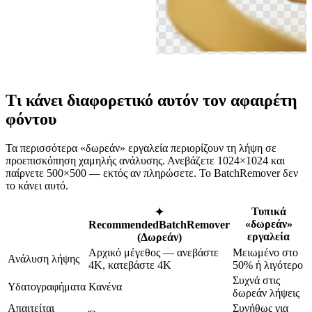
Τι κάνει διαφορετικό αυτόν τον αφαιρέτη
φόντου
Τα περισσότερα «δωρεάν» εργαλεία περιορίζουν τη λήψη σε
προεπισκόπηση χαμηλής ανάλυσης. Ανεβάζετε 1024×1024 και
παίρνετε 500×500 — εκτός αν πληρώσετε. Το BatchRemover δεν
το κάνει αυτό.
Τυπικά
✦
«δωρεάν»
Recommended
BatchRemover
εργαλεία
(Δωρεάν)
Αρχικό μέγεθος — ανεβάστε
Μειωμένο στο
Ανάλυση λήψης
4K, κατεβάστε 4K
50% ή λιγότερο
Συχνά στις
Υδατογραφήματα
Κανένα
δωρεάν λήψεις
Απαιτείται
Συνήθως για