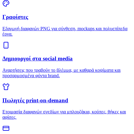
Γραφίστες
Εξαγωγή διαφανών PNG για σύνθεση, mockups και πολυεπίπεδα
έργα.
Δημιουργοί στα social media
Αναρτήσεις που τραβούν το βλέμμα, με καθαρά κοψίματα και
προσαρμοσμένα φόντα brand.
Πωλητές print-on-demand
Ετοιμασία διαφανών σχεδίων για μπλουζάκια, κούπες, θήκες και
αφίσες.