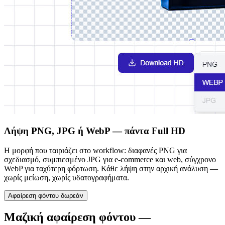
Λήψη PNG, JPG ή WebP — πάντα Full HD
Η μορφή που ταιριάζει στο workflow: διαφανές PNG για
σχεδιασμό, συμπιεσμένο JPG για e-commerce και web, σύγχρονο
WebP για ταχύτερη φόρτωση. Κάθε λήψη στην αρχική ανάλυση —
χωρίς μείωση, χωρίς υδατογραφήματα.
Αφαίρεση φόντου δωρεάν
Μαζική αφαίρεση φόντου —