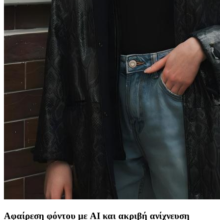
Αφαίρεση φόντου με AI και ακριβή ανίχνευση