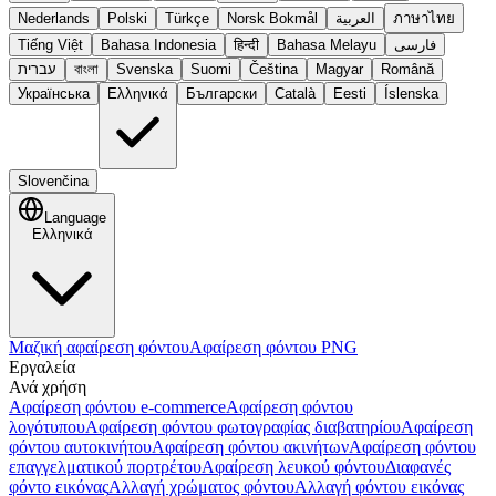
Nederlands
Polski
Türkçe
Norsk Bokmål
العربية
ภาษาไทย
Tiếng Việt
Bahasa Indonesia
हिन्दी
Bahasa Melayu
فارسی
עברית
বাংলা
Svenska
Suomi
Čeština
Magyar
Română
Українська
Ελληνικά
Български
Català
Eesti
Íslenska
Slovenčina
Language
Ελληνικά
Μαζική αφαίρεση φόντου
Αφαίρεση φόντου PNG
Εργαλεία
Ανά χρήση
Αφαίρεση φόντου e-commerce
Αφαίρεση φόντου
λογότυπου
Αφαίρεση φόντου φωτογραφίας διαβατηρίου
Αφαίρεση
φόντου αυτοκινήτου
Αφαίρεση φόντου ακινήτων
Αφαίρεση φόντου
επαγγελματικού πορτρέτου
Αφαίρεση λευκού φόντου
Διαφανές
φόντο εικόνας
Αλλαγή χρώματος φόντου
Αλλαγή φόντου εικόνας