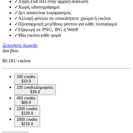
✓
Λήψη Full HD στην αρχική ανάλυση
✓
Χωρίς υδατογράφημα
✓
Δεν απαιτείται λογαριασμός
✓
Αλλαγή φόντου σε οποιοδήποτε χρώμα ή εικόνα
✓
Προσαρμογή μεγέθους φόντου για κάθε πλατφόρμα
✓
Εξαγωγή σε PNG, JPG ή WebP
✓
Μία εικόνα κάθε φορά
Ξεκινήστε δωρεάν
Δια βίου
$
0.181
/ εικόνα
100 credits
$
19.9
220 credits
Δημοφιλές
$
39.9
450 credits
$
69.9
1000 credits
$
129.9
2000 credits
$
219.9