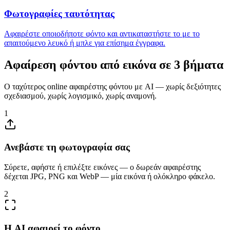
Φωτογραφίες ταυτότητας
Αφαιρέστε οποιοδήποτε φόντο και αντικαταστήστε το με το
απαιτούμενο λευκό ή μπλε για επίσημα έγγραφα.
Αφαίρεση φόντου από εικόνα σε 3 βήματα
Ο ταχύτερος online αφαιρέστης φόντου με AI — χωρίς δεξιότητες
σχεδιασμού, χωρίς λογισμικό, χωρίς αναμονή.
1
Ανεβάστε τη φωτογραφία σας
Σύρετε, αφήστε ή επιλέξτε εικόνες — ο δωρεάν αφαιρέστης
δέχεται JPG, PNG και WebP — μία εικόνα ή ολόκληρο φάκελο.
2
Η AI αφαιρεί το φόντο