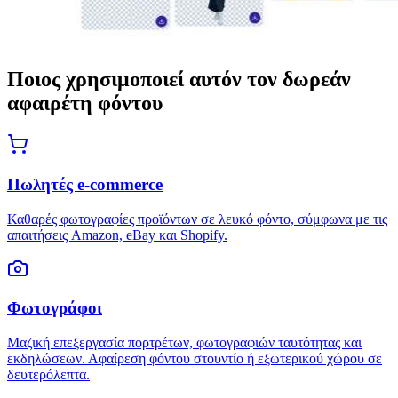
Ποιος χρησιμοποιεί αυτόν τον δωρεάν
αφαιρέτη φόντου
Πωλητές e-commerce
Καθαρές φωτογραφίες προϊόντων σε λευκό φόντο, σύμφωνα με τις
απαιτήσεις Amazon, eBay και Shopify.
Φωτογράφοι
Μαζική επεξεργασία πορτρέτων, φωτογραφιών ταυτότητας και
εκδηλώσεων. Αφαίρεση φόντου στουντίο ή εξωτερικού χώρου σε
δευτερόλεπτα.