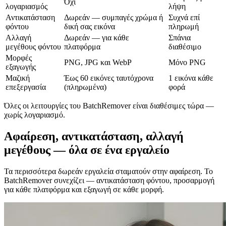
Όχι
λογαριασμός
λήψη
Αντικατάσταση
Δωρεάν — συμπαγές χρώμα ή
Συχνά επί
φόντου
δική σας εικόνα
πληρωμή
Αλλαγή
Δωρεάν — για κάθε
Σπάνια
μεγέθους φόντου
πλατφόρμα
διαθέσιμο
Μορφές
PNG, JPG και WebP
Μόνο PNG
εξαγωγής
Μαζική
Έως 60 εικόνες ταυτόχρονα
1 εικόνα κάθε
επεξεργασία
(πληρωμένα)
φορά
Όλες οι λειτουργίες του BatchRemover είναι διαθέσιμες τώρα —
χωρίς λογαριασμό.
Αφαίρεση, αντικατάσταση, αλλαγή
μεγέθους — όλα σε ένα εργαλείο
Τα περισσότερα δωρεάν εργαλεία σταματούν στην αφαίρεση. Το
BatchRemover συνεχίζει — αντικατάσταση φόντου, προσαρμογή
για κάθε πλατφόρμα και εξαγωγή σε κάθε μορφή.