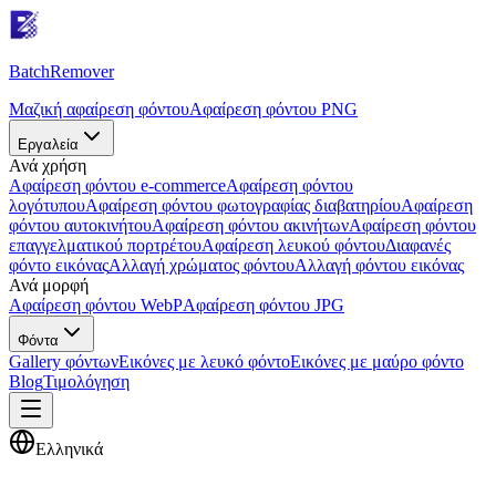
Batch
Remover
Μαζική αφαίρεση φόντου
Αφαίρεση φόντου PNG
Εργαλεία
Ανά χρήση
Αφαίρεση φόντου e-commerce
Αφαίρεση φόντου
λογότυπου
Αφαίρεση φόντου φωτογραφίας διαβατηρίου
Αφαίρεση
φόντου αυτοκινήτου
Αφαίρεση φόντου ακινήτων
Αφαίρεση φόντου
επαγγελματικού πορτρέτου
Αφαίρεση λευκού φόντου
Διαφανές
φόντο εικόνας
Αλλαγή χρώματος φόντου
Αλλαγή φόντου εικόνας
Ανά μορφή
Αφαίρεση φόντου WebP
Αφαίρεση φόντου JPG
Φόντα
Gallery φόντων
Εικόνες με λευκό φόντο
Εικόνες με μαύρο φόντο
Blog
Τιμολόγηση
Ελληνικά