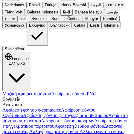
Nederlands
Polski
Türkçe
Norsk Bokmål
العربية
ภาษาไทย
Tiếng Việt
Bahasa Indonesia
हिन्दी
Bahasa Melayu
فارسی
עברית
বাংলা
Svenska
Suomi
Čeština
Magyar
Română
Українська
Ελληνικά
Български
Català
Eesti
Íslenska
Slovenčina
Language
Ελληνικά
Μαζική αφαίρεση φόντου
Αφαίρεση φόντου PNG
Εργαλεία
Ανά χρήση
Αφαίρεση φόντου e-commerce
Αφαίρεση φόντου
λογότυπου
Αφαίρεση φόντου φωτογραφίας διαβατηρίου
Αφαίρεση
φόντου αυτοκινήτου
Αφαίρεση φόντου ακινήτων
Αφαίρεση φόντου
επαγγελματικού πορτρέτου
Αφαίρεση λευκού φόντου
Διαφανές
φόντο εικόνας
Αλλαγή χρώματος φόντου
Αλλαγή φόντου εικόνας