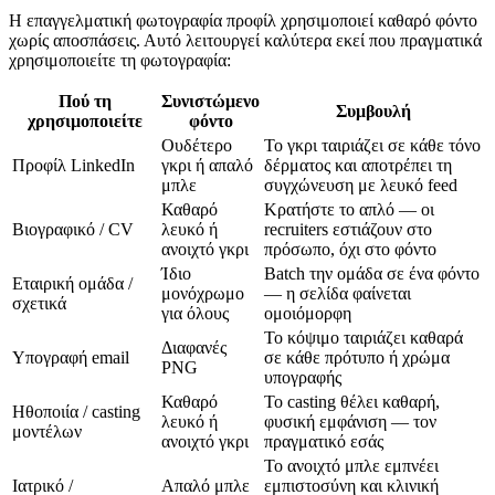
Η επαγγελματική φωτογραφία προφίλ χρησιμοποιεί καθαρό φόντο
χωρίς αποσπάσεις. Αυτό λειτουργεί καλύτερα εκεί που πραγματικά
χρησιμοποιείτε τη φωτογραφία:
Πού τη
Συνιστώμενο
Συμβουλή
χρησιμοποιείτε
φόντο
Ουδέτερο
Το γκρι ταιριάζει σε κάθε τόνο
Προφίλ LinkedIn
γκρι ή απαλό
δέρματος και αποτρέπει τη
μπλε
συγχώνευση με λευκό feed
Καθαρό
Κρατήστε το απλό — οι
Βιογραφικό / CV
λευκό ή
recruiters εστιάζουν στο
ανοιχτό γκρι
πρόσωπο, όχι στο φόντο
Ίδιο
Batch την ομάδα σε ένα φόντο
Εταιρική ομάδα /
μονόχρωμο
— η σελίδα φαίνεται
σχετικά
για όλους
ομοιόμορφη
Το κόψιμο ταιριάζει καθαρά
Διαφανές
Υπογραφή email
σε κάθε πρότυπο ή χρώμα
PNG
υπογραφής
Καθαρό
Το casting θέλει καθαρή,
Ηθοποιία / casting
λευκό ή
φυσική εμφάνιση — τον
μοντέλων
ανοιχτό γκρι
πραγματικό εσάς
Το ανοιχτό μπλε εμπνέει
Ιατρικό /
Απαλό μπλε
εμπιστοσύνη και κλινική