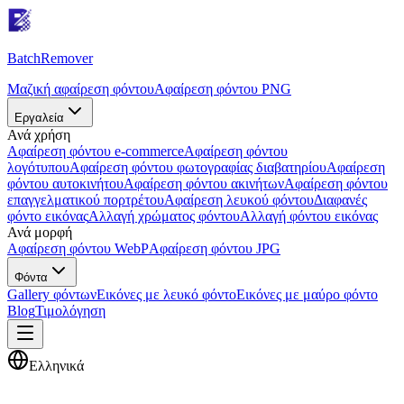
Batch
Remover
Μαζική αφαίρεση φόντου
Αφαίρεση φόντου PNG
Εργαλεία
Ανά χρήση
Αφαίρεση φόντου e-commerce
Αφαίρεση φόντου
λογότυπου
Αφαίρεση φόντου φωτογραφίας διαβατηρίου
Αφαίρεση
φόντου αυτοκινήτου
Αφαίρεση φόντου ακινήτων
Αφαίρεση φόντου
επαγγελματικού πορτρέτου
Αφαίρεση λευκού φόντου
Διαφανές
φόντο εικόνας
Αλλαγή χρώματος φόντου
Αλλαγή φόντου εικόνας
Ανά μορφή
Αφαίρεση φόντου WebP
Αφαίρεση φόντου JPG
Φόντα
Gallery φόντων
Εικόνες με λευκό φόντο
Εικόνες με μαύρο φόντο
Blog
Τιμολόγηση
Ελληνικά