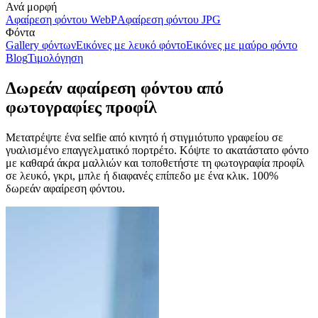
Ανά μορφή
Αφαίρεση φόντου WebP
Αφαίρεση φόντου JPG
Φόντα
Gallery φόντων
Εικόνες με λευκό φόντο
Εικόνες με μαύρο φόντο
Blog
Τιμολόγηση
Δωρεάν αφαίρεση φόντου από
φωτογραφίες προφίλ
Μετατρέψτε ένα selfie από κινητό ή στιγμιότυπο γραφείου σε
γυαλισμένο επαγγελματικό πορτρέτο. Κόψτε το ακατάστατο φόντο
με καθαρά άκρα μαλλιών και τοποθετήστε τη φωτογραφία προφίλ
σε λευκό, γκρι, μπλε ή διαφανές επίπεδο με ένα κλικ.
100%
δωρεάν αφαίρεση φόντου.