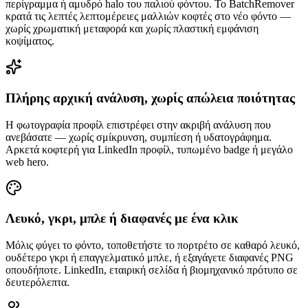
περίγραμμα ή αμυδρό halo του παλιού φόντου. Το BatchRemover
κρατά τις λεπτές λεπτομέρειες μαλλιών κοφτές στο νέο φόντο —
χωρίς χρωματική μεταφορά και χωρίς πλαστική εμφάνιση
κοψίματος.
Πλήρης αρχική ανάλυση, χωρίς απώλεια ποιότητας
Η φωτογραφία προφίλ επιστρέφει στην ακριβή ανάλυση που
ανεβάσατε — χωρίς σμίκρυνση, συμπίεση ή υδατογράφημα.
Αρκετά κοφτερή για LinkedIn προφίλ, τυπωμένο badge ή μεγάλο
web hero.
Λευκό, γκρι, μπλε ή διαφανές με ένα κλικ
Μόλις φύγει το φόντο, τοποθετήστε το πορτρέτο σε καθαρό λευκό,
ουδέτερο γκρι ή επαγγελματικό μπλε, ή εξαγάγετε διαφανές PNG
οπουδήποτε. LinkedIn, εταιρική σελίδα ή βιομηχανικό πρότυπο σε
δευτερόλεπτα.