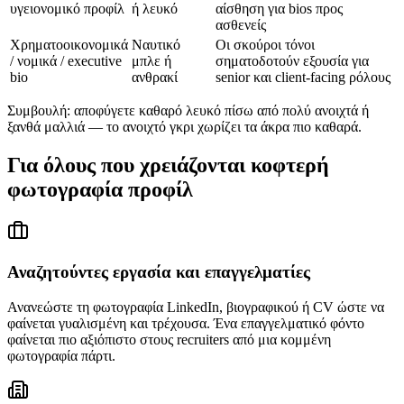
υγειονομικό προφίλ
ή λευκό
αίσθηση για bios προς
ασθενείς
Χρηματοοικονομικά
Ναυτικό
Οι σκούροι τόνοι
/ νομικά / executive
μπλε ή
σηματοδοτούν εξουσία για
bio
ανθρακί
senior και client-facing ρόλους
Συμβουλή: αποφύγετε καθαρό λευκό πίσω από πολύ ανοιχτά ή
ξανθά μαλλιά — το ανοιχτό γκρι χωρίζει τα άκρα πιο καθαρά.
Για όλους που χρειάζονται κοφτερή
φωτογραφία προφίλ
Αναζητούντες εργασία και επαγγελματίες
Ανανεώστε τη φωτογραφία LinkedIn, βιογραφικού ή CV ώστε να
φαίνεται γυαλισμένη και τρέχουσα. Ένα επαγγελματικό φόντο
φαίνεται πιο αξιόπιστο στους recruiters από μια κομμένη
φωτογραφία πάρτι.