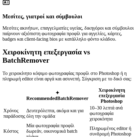
Μεσίτες, γιατροί και σύμβουλοι
Μεσίτες ακινήτων, επαγγελματίες υγείας, δικηγόροι και σύμβουλοι
παίρνουν αξιόπιστη φωτογραφία προφίλ για αγγελίες, κάρτες,
badges και client-facing bios με κατάλληλο φόντο κλάδου.
Χειροκίνητη επεξεργασία vs
BatchRemover
Το χειροκίνητο κόψιμο φωτογραφίας προφίλ στο Photoshop ή η
πληρωμή editor είναι αργά και ασυνεπή. Σύγκριση με το δικό σας:
Χειροκίνητη
✦
επεξεργασία
Recommended
BatchRemover
Photoshop
10–30 λεπτά ανά
Χρόνος
Δευτερόλεπτα, ακόμα και για
φωτογραφία
παράδοσης
όλη την ομάδα
χειροκίνητα
Μία φωτογραφία προφίλ
Πληρωμένος editor ή
Κόστος
δωρεάν, οικονομικά batch
συνδρομή Photoshop
πλάνα