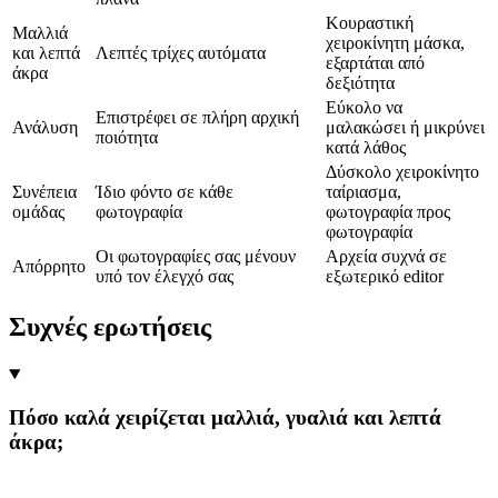
Κουραστική
Μαλλιά
χειροκίνητη μάσκα,
και λεπτά
Λεπτές τρίχες αυτόματα
εξαρτάται από
άκρα
δεξιότητα
Εύκολο να
Επιστρέφει σε πλήρη αρχική
Ανάλυση
μαλακώσει ή μικρύνει
ποιότητα
κατά λάθος
Δύσκολο χειροκίνητο
Συνέπεια
Ίδιο φόντο σε κάθε
ταίριασμα,
ομάδας
φωτογραφία
φωτογραφία προς
φωτογραφία
Οι φωτογραφίες σας μένουν
Αρχεία συχνά σε
Απόρρητο
υπό τον έλεγχό σας
εξωτερικό editor
Συχνές ερωτήσεις
Πόσο καλά χειρίζεται μαλλιά, γυαλιά και λεπτά
άκρα;