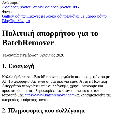
Ανά μορφή
Αφαίρεση φόντου WebP
Αφαίρεση φόντου JPG
Φόντα
Gallery φόντων
Εικόνες με λευκό φόντο
Εικόνες με μαύρο φόντο
Blog
Τιμολόγηση
Πολιτική απορρήτου για το
BatchRemover
Τελευταία ενημέρωση: Απρίλιος 2026
1. Εισαγωγή
Καλώς ήρθατε στο BatchRemover, εργαλείο αφαίρεσης φόντου με
AI. Το απόρρητό σας είναι σημαντικό για εμάς. Αυτή η Πολιτική
Απορρήτου περιγράφει πώς συλλέγουμε, χρησιμοποιούμε και
προστατεύουμε τις πληροφορίες σας όταν επισκέπτεστε τον
ιστότοπό μας
https://www.batchremover.com
και χρησιμοποιείτε τις
υπηρεσίες αφαίρεσης φόντου.
2. Πληροφορίες που συλλέγουμε