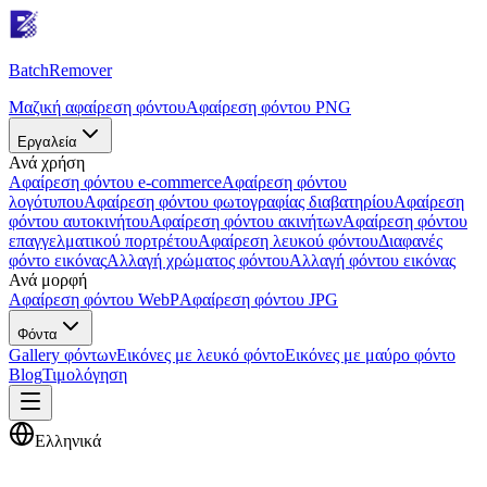
Batch
Remover
Μαζική αφαίρεση φόντου
Αφαίρεση φόντου PNG
Εργαλεία
Ανά χρήση
Αφαίρεση φόντου e-commerce
Αφαίρεση φόντου
λογότυπου
Αφαίρεση φόντου φωτογραφίας διαβατηρίου
Αφαίρεση
φόντου αυτοκινήτου
Αφαίρεση φόντου ακινήτων
Αφαίρεση φόντου
επαγγελματικού πορτρέτου
Αφαίρεση λευκού φόντου
Διαφανές
φόντο εικόνας
Αλλαγή χρώματος φόντου
Αλλαγή φόντου εικόνας
Ανά μορφή
Αφαίρεση φόντου WebP
Αφαίρεση φόντου JPG
Φόντα
Gallery φόντων
Εικόνες με λευκό φόντο
Εικόνες με μαύρο φόντο
Blog
Τιμολόγηση
Ελληνικά