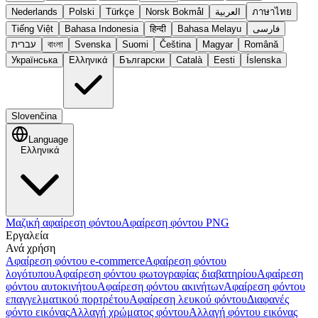
Nederlands
Polski
Türkçe
Norsk Bokmål
العربية
ภาษาไทย
Tiếng Việt
Bahasa Indonesia
हिन्दी
Bahasa Melayu
فارسی
עברית
বাংলা
Svenska
Suomi
Čeština
Magyar
Română
Українська
Ελληνικά
Български
Català
Eesti
Íslenska
Slovenčina
Language
Ελληνικά
Μαζική αφαίρεση φόντου
Αφαίρεση φόντου PNG
Εργαλεία
Ανά χρήση
Αφαίρεση φόντου e-commerce
Αφαίρεση φόντου
λογότυπου
Αφαίρεση φόντου φωτογραφίας διαβατηρίου
Αφαίρεση
φόντου αυτοκινήτου
Αφαίρεση φόντου ακινήτων
Αφαίρεση φόντου
επαγγελματικού πορτρέτου
Αφαίρεση λευκού φόντου
Διαφανές
φόντο εικόνας
Αλλαγή χρώματος φόντου
Αλλαγή φόντου εικόνας