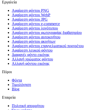
Εργαλεία
Αφαίρεση φόντου PNG
Αφαίρεση φόντου WebP
Αφαίρεση φόντου JPG
Αφαίρεση φόντου e-commerce
Αφαίρεση φόντου λογότυπου
Αφαίρεση φόντου φωτογραφίας διαβατηρίου
Αφαίρεση φόντου αυτοκινήτου
Αφαίρεση φόντου ακινήτων
Αφαίρεση φόντου επαγγελματικού πορτρέτου
Αφαίρεση λευκού φόντου
Διαφανές φόντο εικόνας
Αλλαγή χρώματος φόντου
Αλλαγή φόντου εικόνας
Πόροι
Φόντα
Τιμολόγηση
Blog
Εταιρεία
Πολιτική απορρήτου