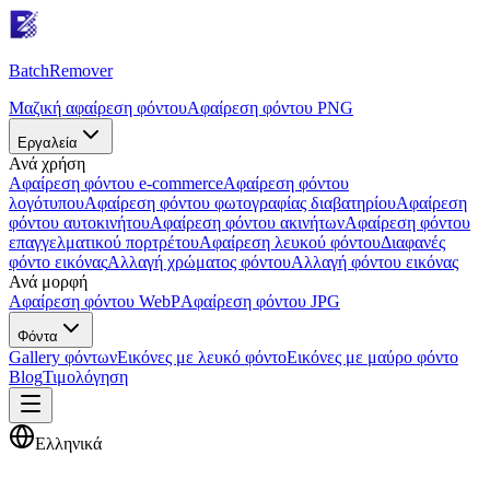
Batch
Remover
Μαζική αφαίρεση φόντου
Αφαίρεση φόντου PNG
Εργαλεία
Ανά χρήση
Αφαίρεση φόντου e-commerce
Αφαίρεση φόντου
λογότυπου
Αφαίρεση φόντου φωτογραφίας διαβατηρίου
Αφαίρεση
φόντου αυτοκινήτου
Αφαίρεση φόντου ακινήτων
Αφαίρεση φόντου
επαγγελματικού πορτρέτου
Αφαίρεση λευκού φόντου
Διαφανές
φόντο εικόνας
Αλλαγή χρώματος φόντου
Αλλαγή φόντου εικόνας
Ανά μορφή
Αφαίρεση φόντου WebP
Αφαίρεση φόντου JPG
Φόντα
Gallery φόντων
Εικόνες με λευκό φόντο
Εικόνες με μαύρο φόντο
Blog
Τιμολόγηση
Ελληνικά