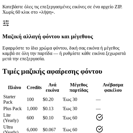
Κατεβάστε όλες τις επεξεργασμένες εικόνες σε ένα αρχείο ZIP.
Χωρίς 60 κλικ στο «λήψη».
Μαζική αλλαγή φόντου και μέγεθους
Εφαρμόστε το ίδιο χρώμα φόντου, δική σας εικόνα ή μέγεθος
καμβά σε όλη την παρτίδα — ή ρυθμίστε κάθε εικόνα ξεχωριστά
μετά την επεξεργασία.
Τιμές μαζικής αφαίρεσης φόντου
Ανά
Μέγεθος
Ανέβασμα
Πλάνο
Credits
εικόνα
παρτίδας
φακέλου
Starter
100
$0.20
Έως 30
—
Pack
Plus Pack
1,000
$0.13
Έως 30
—
Lite
600
$0.10
Έως 60
(Yearly)
Ultra
6,000
$0.067
Έως 60
(Yearly)