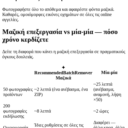
Φωτογραφήστε όλο το απόθεμα και αφαιρέστε φόντα μαζικά.
Καθαρές, ομοιόμορφες εικόνες οχημάτων σε όλες τις online
αγγελίες.
Μαζική επεξεργασία vs μία-μία — πόσο
χρόνο κερδίζετε
Δείτε τη διαφορά που κάνει η μαζική επεξεργασία σε πραγματικούς
όγκους δουλειάς.
✦
Μία-μία
Recommended
BatchRemover
Μαζικά
~25 λεπτά
50 φωτογραφίες
~2 λεπτά (ένα ανέβασμα, ένα
(ανέβασμα,
προϊόντων
ZIP)
αναμονή, λήψη
×50)
200
φωτογραφίες
~8 λεπτά
~2 ώρες
εκδήλωσης
Διαφέρει —
Ίδιες ρυθμίσεις σε όλες τις
Ομοιομορφία
άλλα κроп, άλλη