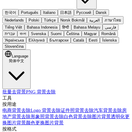
한국어
Português
Italiano
日本語
Русский
Dansk
Nederlands
Polski
Türkçe
Norsk Bokmål
العربية
ภาษาไทย
Tiếng Việt
Bahasa Indonesia
हिन्दी
Bahasa Melayu
فارسی
עברית
বাংলা
Svenska
Suomi
Čeština
Magyar
Română
Українська
Ελληνικά
Български
Català
Eesti
Íslenska
Slovenčina
Language
简体中文
批量去背景
PNG 背景去除
工具
按用途
电商背景去除
Logo 背景去除
证件照背景去除
汽车背景去除
房
地产背景去除
形象照背景去除
白色背景去除
图片背景透明化
更
换图片背景颜色
更换图片背景
按格式