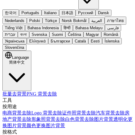
한국어
Português
Italiano
日本語
Русский
Dansk
Nederlands
Polski
Türkçe
Norsk Bokmål
العربية
ภาษาไทย
Tiếng Việt
Bahasa Indonesia
हिन्दी
Bahasa Melayu
فارسی
עברית
বাংলা
Svenska
Suomi
Čeština
Magyar
Română
Українська
Ελληνικά
Български
Català
Eesti
Íslenska
Slovenčina
Language
简体中文
批量去背景
PNG 背景去除
工具
按用途
电商背景去除
Logo 背景去除
证件照背景去除
汽车背景去除
房
地产背景去除
形象照背景去除
白色背景去除
图片背景透明化
更
换图片背景颜色
更换图片背景
按格式