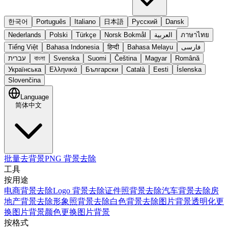
한국어
Português
Italiano
日本語
Русский
Dansk
Nederlands
Polski
Türkçe
Norsk Bokmål
العربية
ภาษาไทย
Tiếng Việt
Bahasa Indonesia
हिन्दी
Bahasa Melayu
فارسی
עברית
বাংলা
Svenska
Suomi
Čeština
Magyar
Română
Українська
Ελληνικά
Български
Català
Eesti
Íslenska
Slovenčina
Language
简体中文
批量去背景
PNG 背景去除
工具
按用途
电商背景去除
Logo 背景去除
证件照背景去除
汽车背景去除
房
地产背景去除
形象照背景去除
白色背景去除
图片背景透明化
更
换图片背景颜色
更换图片背景
按格式