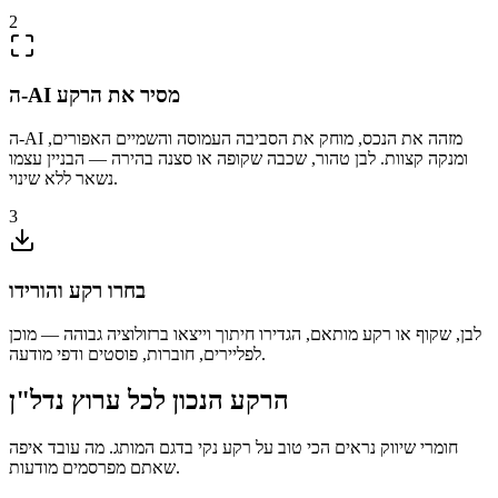
2
ה-AI מסיר את הרקע
ה-AI מזהה את הנכס, מוחק את הסביבה העמוסה והשמיים האפורים,
ומנקה קצוות. לבן טהור, שכבה שקופה או סצנה בהירה — הבניין עצמו
נשאר ללא שינוי.
3
בחרו רקע והורידו
לבן, שקוף או רקע מותאם, הגדירו חיתוך וייצאו ברזולוציה גבוהה — מוכן
לפליירים, חוברות, פוסטים ודפי מודעה.
הרקע הנכון לכל ערוץ נדל"ן
חומרי שיווק נראים הכי טוב על רקע נקי בדגם המותג. מה עובד איפה
שאתם מפרסמים מודעות.