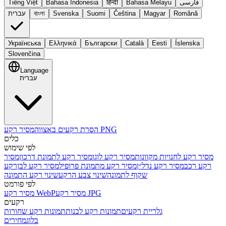
فارسی
Bahasa Melayu
हिन्दी
Bahasa Indonesia
Tiếng Việt
Română
Magyar
Čeština
Suomi
Svenska
বাংলা
עברית
Українська
Ελληνικά
Български
Català
Eesti
Íslenska
Slovenčina
Language
עברית
מסיר רקע PNG
הסרת רקעים באצווה
כלים
לפי שימוש
מסיר רקע לחנויות מקוונות
מסיר רקע לוגו
מסיר רקע לתמונת דרכון
מסיר
רקע רכב
מסיר רקע נדל״ן
מסיר רקע מתמונת פרופיל
מסיר רקע לבן
רקע
שקוף לתמונה
שינוי צבע הרקע
שינוי רקע התמונה
לפי פורמט
מסיר רקע JPG
מסיר רקע WebP
רקעים
גלריית רקעים
תמונות רקע לבנות
תמונות רקע שחורות
בלוג
מחירים