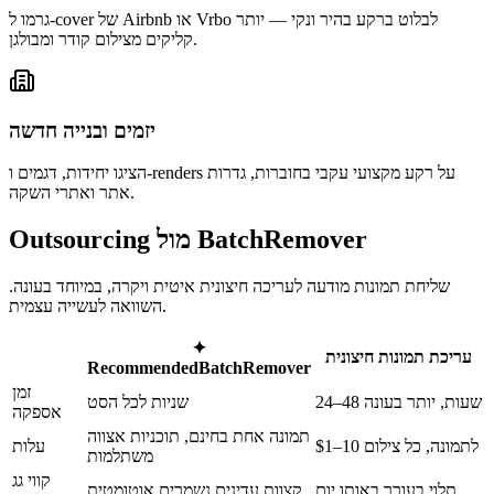
גרמו ל-cover של Airbnb או Vrbo לבלוט ברקע בהיר ונקי — יותר
קליקים מצילום קודר ומבולגן.
יזמים ובנייה חדשה
הציגו יחידות, דגמים ו-renders על רקע מקצועי עקבי בחוברות, גדרות
אתר ואתרי השקה.
Outsourcing מול BatchRemover
שליחת תמונות מודעה לעריכה חיצונית איטית ויקרה, במיוחד בעונה.
השוואה לעשייה עצמית.
✦
עריכת תמונות חיצונית
Recommended
BatchRemover
זמן
24–48 שעות, יותר בעונה
שניות לכל הסט
אספקה
תמונה אחת בחינם, תוכניות אצווה
$1–10 לתמונה, כל צילום
עלות
משתלמות
קווי גג
תלוי בעורך באותו יום
קצוות עדינים נשמרים אוטומטית