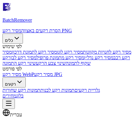
Batch
Remover
מסיר רקע PNG
הסרת רקעים באצווה
כלים
לפי שימוש
מסיר רקע לחנויות מקוונות
מסיר רקע לוגו
מסיר רקע לתמונת דרכון
מסיר
רקע רכב
מסיר רקע נדל״ן
מסיר רקע מתמונת פרופיל
מסיר רקע לבן
רקע
שקוף לתמונה
שינוי צבע הרקע
שינוי רקע התמונה
לפי פורמט
מסיר רקע JPG
מסיר רקע WebP
רקעים
גלריית רקעים
תמונות רקע לבנות
תמונות רקע שחורות
בלוג
מחירים
עברית