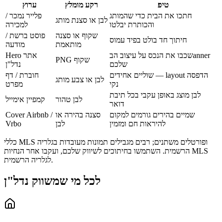
טיפ
רקע מומלץ
ערוץ
חתכו את הבית כדי שהמותג
פלייר נמכר /
לבן או סצנת מותג
והכותרת יבלטו
למכירה
שקוף או סצנה
פוסט ברשת /
חיתוך חד בולט בפיד עמוס
מותאמת
מודעה
שכבו את הנכס על עיצוב הבanner
Hero אתר
PNG שקוף
שלכם
נדל"ן
שוליים אחידים — layout הדפסה
חוברת / דף
לבן או צבע מותג
נקי
מפרט
לבן מוצג באופן עקבי בכל תיבת
לבן טהור
קמפיין אימייל
דואר
שמיים בהירים גורמים למקום
סצנה בהירה או
Cover Airbnb /
להיראות חם ומזמין
לבן
Vrbo
כללי MLS ופורטלים משתנים; רבים מגבילים תמונות מעובדות בגלריה
הרשמית. השתמשו בחיתוכים לשיווק שלכם, ועקבו אחר הנחיות MLS
לגלריה הרשמית.
לכל מי שמשווק נדל"ן