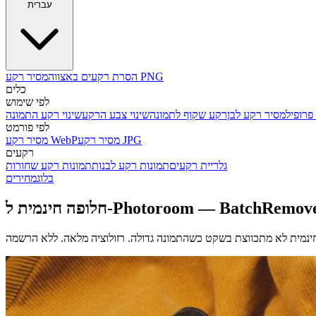
עברית
מסיר רקע PNG
הסרת רקעים באצווה
כלים
לפי שימוש
פרופיל
מסיר רקע לבן
רקע שקוף לתמונה
שינוי צבע הרקע
שינוי רקע התמונה
לפי פורמט
מסיר רקע JPG
מסיר רקע WebP
רקעים
גלריית רקעים
תמונות רקע לבנות
תמונות רקע שחורות
בלוג
מחירים
פה חינמית ל-Photoroom — BatchRemover
נמית לא מתכווצת בשקט כשהתמונה גדולה.