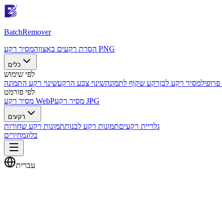
Batch
Remover
מסיר רקע PNG
הסרת רקעים באצווה
כלים
לפי שימוש
פרופיל
מסיר רקע לבן
רקע שקוף לתמונה
שינוי צבע הרקע
שינוי רקע התמונה
לפי פורמט
מסיר רקע JPG
מסיר רקע WebP
רקעים
גלריית רקעים
תמונות רקע לבנות
תמונות רקע שחורות
בלוג
מחירים
עברית