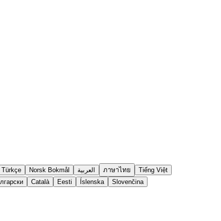
Tiếng Việt
ภาษาไทย
العربية
Norsk Bokmål
Türkçe
лгарски
Català
Eesti
Íslenska
Slovenčina