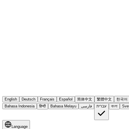
English
Deutsch
Français
Español
简体中文
繁體中文
한국어
Sve
বাংলা
עברית
فارسی
Bahasa Melayu
हिन्दी
Bahasa Indonesia
Language