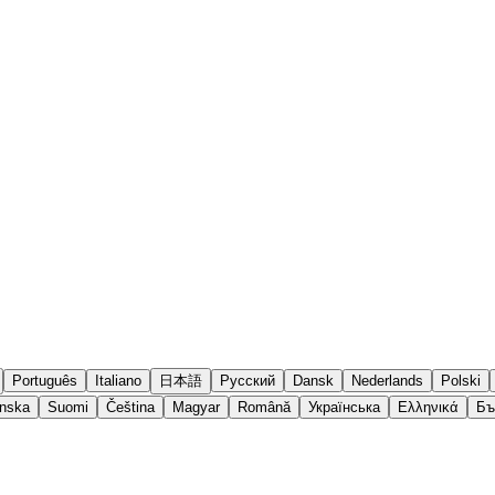
Português
Italiano
日本語
Русский
Dansk
Nederlands
Polski
nska
Suomi
Čeština
Magyar
Română
Українська
Ελληνικά
Бъ