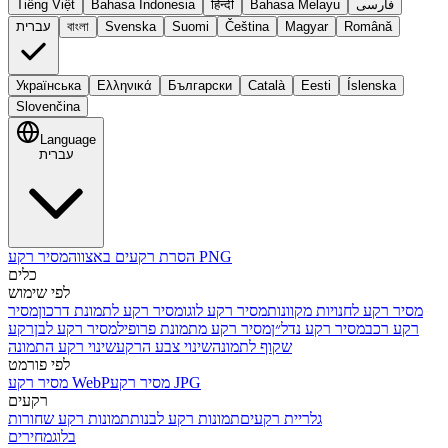
فارسی
Bahasa Melayu
हिन्दी
Bahasa Indonesia
Tiếng Việt
Română
Magyar
Čeština
Suomi
Svenska
বাংলা
עברית
Українська
Ελληνικά
Български
Català
Eesti
Íslenska
Slovenčina
Language
עברית
מסיר רקע PNG
הסרת רקעים באצווה
כלים
לפי שימוש
מסיר רקע לחנויות מקוונות
מסיר רקע לוגו
מסיר רקע לתמונת דרכון
מסיר
רקע רכב
מסיר רקע נדל״ן
מסיר רקע מתמונת פרופיל
מסיר רקע לבן
רקע
שקוף לתמונה
שינוי צבע הרקע
שינוי רקע התמונה
לפי פורמט
מסיר רקע JPG
מסיר רקע WebP
רקעים
גלריית רקעים
תמונות רקע לבנות
תמונות רקע שחורות
בלוג
מחירים