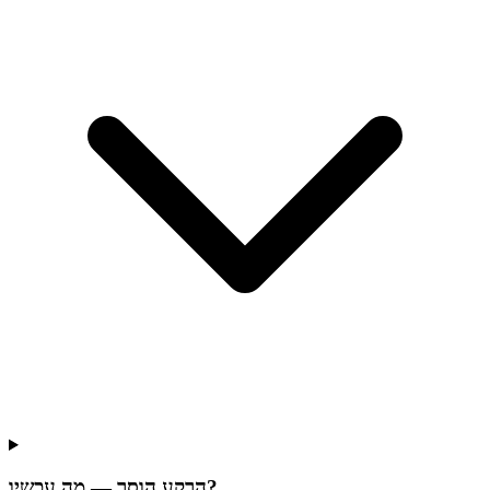
הרקע הוסר — מה עכשיו?