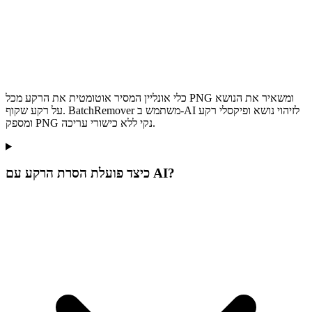
כלי אונליין המסיר אוטומטית את הרקע מכל PNG ומשאיר את הנושא
על רקע שקוף. BatchRemover משתמש ב-AI לזיהוי נושא ופיקסלי רקע
ומספק PNG נקי ללא כישורי עריכה.
כיצד פועלת הסרת הרקע עם AI?