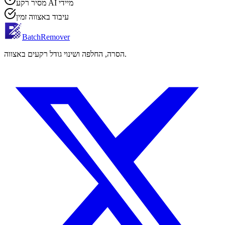
מסיר רקע AI מיידי
עיבוד באצווה זמין
BatchRemover
הסרה, החלפה ושינוי גודל רקעים באצווה.