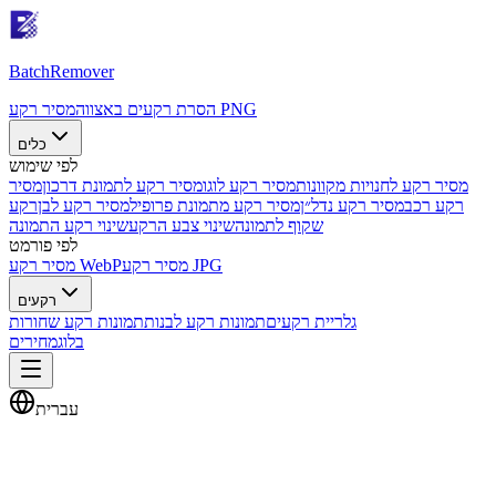
Batch
Remover
מסיר רקע PNG
הסרת רקעים באצווה
כלים
לפי שימוש
מסיר רקע לחנויות מקוונות
מסיר רקע לוגו
מסיר רקע לתמונת דרכון
מסיר
רקע רכב
מסיר רקע נדל״ן
מסיר רקע מתמונת פרופיל
מסיר רקע לבן
רקע
שקוף לתמונה
שינוי צבע הרקע
שינוי רקע התמונה
לפי פורמט
מסיר רקע JPG
מסיר רקע WebP
רקעים
גלריית רקעים
תמונות רקע לבנות
תמונות רקע שחורות
בלוג
מחירים
עברית