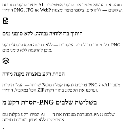
מסיר הרקע המבוסס AI מזהה את הנושא ומסיר את הרקע אוטומטית.
הורידו PNG, JPG או WebP שקופים — ללוגואים, צילומי מוצר ומצגות.
חיתוך ברזולוחיה גבוהה, ללא סימני מים
כל חיתוך ברזולוחיה המקורית — ללא דחיסה וללא פיקסלי רקע. PNG
מוכן להדפסה ללא סימני מים.
הסרת רקע באצווה בקנה מידה
צריכים לנקות קטלוג מלא? שדרגו — העלו תיקיית PNG וה-AI מעבד
הכל במקביל. הורידו ZIP ועדכנו את הקטלוג בתוך דקות.
הסרת רקע מ-PNG בשלושה שלבים
הסירו רקע בקלות עם AI — המערכת מעבדת את ה-PNG שלכם
אוטומטית ללא ניסיון בעריכת תמונה.