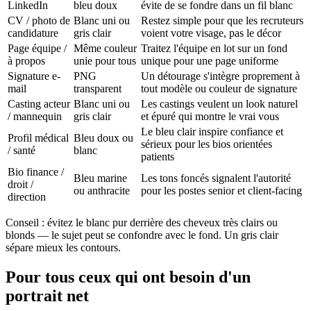
LinkedIn
bleu doux
évite de se fondre dans un fil blanc
CV / photo de
Blanc uni ou
Restez simple pour que les recruteurs
candidature
gris clair
voient votre visage, pas le décor
Page équipe /
Même couleur
Traitez l'équipe en lot sur un fond
à propos
unie pour tous
unique pour une page uniforme
Signature e-
PNG
Un détourage s'intègre proprement à
mail
transparent
tout modèle ou couleur de signature
Casting acteur
Blanc uni ou
Les castings veulent un look naturel
/ mannequin
gris clair
et épuré qui montre le vrai vous
Le bleu clair inspire confiance et
Profil médical
Bleu doux ou
sérieux pour les bios orientées
/ santé
blanc
patients
Bio finance /
Bleu marine
Les tons foncés signalent l'autorité
droit /
ou anthracite
pour les postes senior et client-facing
direction
Conseil : évitez le blanc pur derrière des cheveux très clairs ou
blonds — le sujet peut se confondre avec le fond. Un gris clair
sépare mieux les contours.
Pour tous ceux qui ont besoin d'un
portrait net