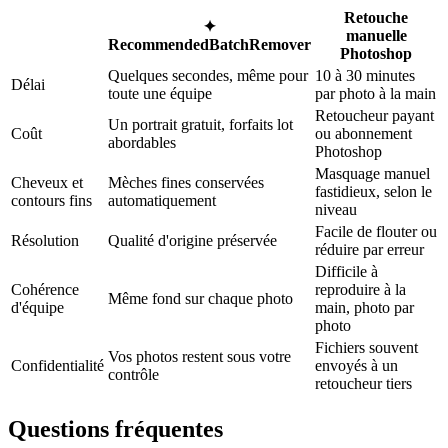
Retouche
✦
manuelle
Recommended
BatchRemover
Photoshop
Quelques secondes, même pour
10 à 30 minutes
Délai
toute une équipe
par photo à la main
Retoucheur payant
Un portrait gratuit, forfaits lot
Coût
ou abonnement
abordables
Photoshop
Masquage manuel
Cheveux et
Mèches fines conservées
fastidieux, selon le
contours fins
automatiquement
niveau
Facile de flouter ou
Résolution
Qualité d'origine préservée
réduire par erreur
Difficile à
Cohérence
reproduire à la
Même fond sur chaque photo
d'équipe
main, photo par
photo
Fichiers souvent
Vos photos restent sous votre
Confidentialité
envoyés à un
contrôle
retoucheur tiers
Questions fréquentes