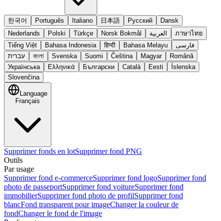
한국어
Português
Italiano
日本語
Русский
Dansk
Nederlands
Polski
Türkçe
Norsk Bokmål
العربية
ภาษาไทย
Tiếng Việt
Bahasa Indonesia
हिन्दी
Bahasa Melayu
فارسی
עברית
বাংলা
Svenska
Suomi
Čeština
Magyar
Română
Українська
Ελληνικά
Български
Català
Eesti
Íslenska
Slovenčina
Language
Français
Supprimer fonds en lot
Supprimer fond PNG
Outils
Par usage
Supprimer fond e-commerce
Supprimer fond logo
Supprimer fond
photo de passeport
Supprimer fond voiture
Supprimer fond
immobilier
Supprimer fond photo de profil
Supprimer fond
blanc
Fond transparent pour image
Changer la couleur de
fond
Changer le fond de l'image