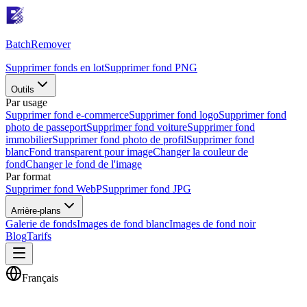
Batch
Remover
Supprimer fonds en lot
Supprimer fond PNG
Outils
Par usage
Supprimer fond e-commerce
Supprimer fond logo
Supprimer fond
photo de passeport
Supprimer fond voiture
Supprimer fond
immobilier
Supprimer fond photo de profil
Supprimer fond
blanc
Fond transparent pour image
Changer la couleur de
fond
Changer le fond de l'image
Par format
Supprimer fond WebP
Supprimer fond JPG
Arrière-plans
Galerie de fonds
Images de fond blanc
Images de fond noir
Blog
Tarifs
Français