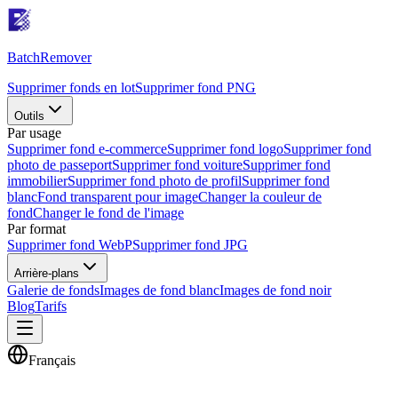
Batch
Remover
Supprimer fonds en lot
Supprimer fond PNG
Outils
Par usage
Supprimer fond e-commerce
Supprimer fond logo
Supprimer fond
photo de passeport
Supprimer fond voiture
Supprimer fond
immobilier
Supprimer fond photo de profil
Supprimer fond
blanc
Fond transparent pour image
Changer la couleur de
fond
Changer le fond de l'image
Par format
Supprimer fond WebP
Supprimer fond JPG
Arrière-plans
Galerie de fonds
Images de fond blanc
Images de fond noir
Blog
Tarifs
Français