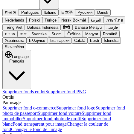
한국어
Português
Italiano
日本語
Русский
Dansk
Nederlands
Polski
Türkçe
Norsk Bokmål
العربية
ภาษาไทย
Tiếng Việt
Bahasa Indonesia
हिन्दी
Bahasa Melayu
فارسی
עברית
বাংলা
Svenska
Suomi
Čeština
Magyar
Română
Українська
Ελληνικά
Български
Català
Eesti
Íslenska
Slovenčina
Language
Français
Supprimer fonds en lot
Supprimer fond PNG
Outils
Par usage
Supprimer fond e-commerce
Supprimer fond logo
Supprimer fond
photo de passeport
Supprimer fond voiture
Supprimer fond
immobilier
Supprimer fond photo de profil
Supprimer fond
blanc
Fond transparent pour image
Changer la couleur de
fond
Changer le fond de l'image