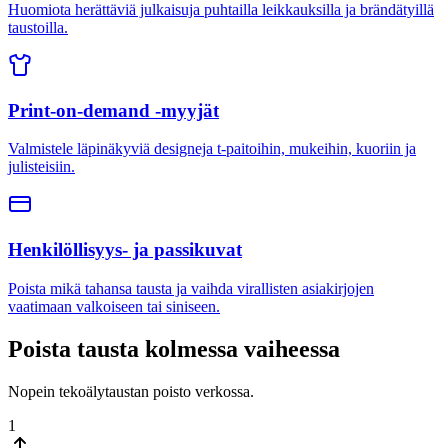
Huomiota herättäviä julkaisuja puhtailla leikkauksilla ja brändätyillä
taustoilla.
Print-on-demand -myyjät
Valmistele läpinäkyviä designeja t-paitoihin, mukeihin, kuoriin ja
julisteisiin.
Henkilöllisyys- ja passikuvat
Poista mikä tahansa tausta ja vaihda virallisten asiakirjojen
vaatimaan valkoiseen tai siniseen.
Poista tausta kolmessa vaiheessa
Nopein tekoälytaustan poisto verkossa.
1