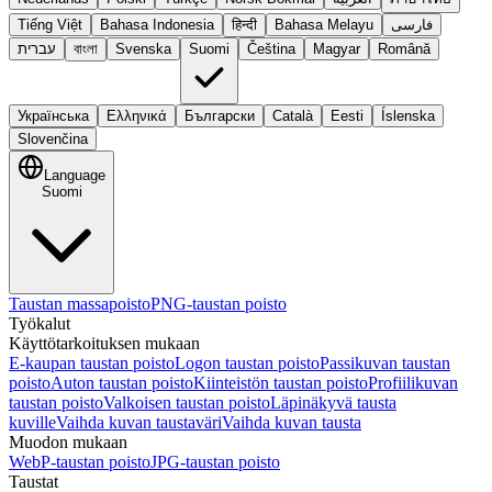
Tiếng Việt
Bahasa Indonesia
हिन्दी
Bahasa Melayu
فارسی
עברית
বাংলা
Svenska
Suomi
Čeština
Magyar
Română
Українська
Ελληνικά
Български
Català
Eesti
Íslenska
Slovenčina
Language
Suomi
Taustan massapoisto
PNG-taustan poisto
Työkalut
Käyttötarkoituksen mukaan
E-kaupan taustan poisto
Logon taustan poisto
Passikuvan taustan
poisto
Auton taustan poisto
Kiinteistön taustan poisto
Profiilikuvan
taustan poisto
Valkoisen taustan poisto
Läpinäkyvä tausta
kuville
Vaihda kuvan taustaväri
Vaihda kuvan tausta
Muodon mukaan
WebP-taustan poisto
JPG-taustan poisto
Taustat