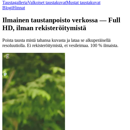
Taustagalleria
Valkoiset taustakuvat
Mustat taustakuvat
Blogi
Hinnat
Ilmainen taustanpoisto verkossa — Full
HD, ilman rekisteröitymistä
Poista tausta mistä tahansa kuvasta ja lataa se alkuperäisellä
resoluutiolla. Ei rekisteröitymistä, ei vesileimaa.
100 % ilmaista.