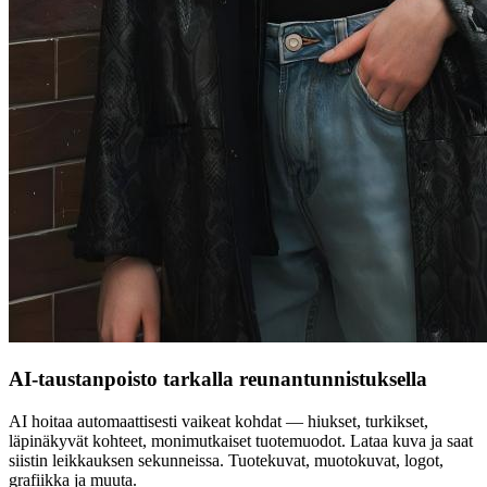
AI-taustanpoisto tarkalla reunantunnistuksella
AI hoitaa automaattisesti vaikeat kohdat — hiukset, turkikset,
läpinäkyvät kohteet, monimutkaiset tuotemuodot. Lataa kuva ja saat
siistin leikkauksen sekunneissa. Tuotekuvat, muotokuvat, logot,
grafiikka ja muuta.