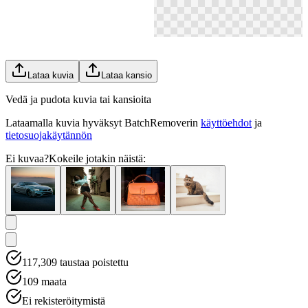
Lataa kuvia
Lataa kansio
Vedä ja pudota kuvia tai kansioita
Lataamalla kuvia hyväksyt BatchRemoverin
käyttöehdot
ja
tietosuojakäytännön
Ei kuvaa?
Kokeile jotakin näistä:
117,309
taustaa poistettu
109
maata
Ei rekisteröitymistä