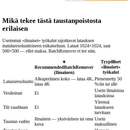
Mikä tekee tästä taustanpoistosta
erilaisen
Useimmat «ilmaiset» työkalut rajoittavat latauksen
matalaresoluutioiseen esikatseluun. Lataat 1024×1024, saat
500×500 — ellet maksa. BatchRemover ei tee niin.
Tyypilliset
✦
«ilmaiset»
Recommended
BatchRemover
työkalut
(Ilmainen)
Alkuperäinen koko — lataa 4K,
Pienennetty 50
Latausresoluutio
lataa 4K
%:iin tai alle
Usein ilmaisissa
Vesileimat
Ei
latauksissa
Yleensä
Tili vaaditaan
Ei
lataukseen
tarvitaan
Ilmainen — yksivärinen tai oma
Usein
Taustan vaihto
kuva
maksullinen