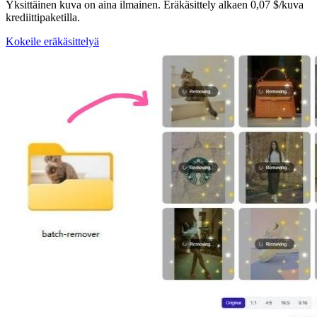
Yksittäinen kuva on aina ilmainen. Eräkäsittely alkaen 0,07 $/kuva
krediittipaketilla.
Kokeile eräkäsittelyä