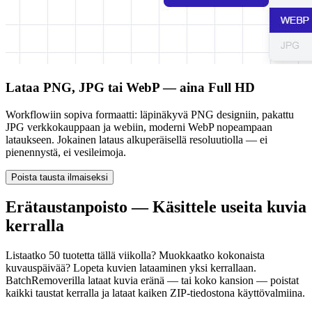
Lataa PNG, JPG tai WebP — aina Full HD
Workflowiin sopiva formaatti: läpinäkyvä PNG designiin, pakattu
JPG verkkokauppaan ja webiin, moderni WebP nopeampaan
lataukseen. Jokainen lataus alkuperäisellä resoluutiolla — ei
pienennystä, ei vesileimoja.
Poista tausta ilmaiseksi
Erätaustanpoisto — Käsittele useita kuvia
kerralla
Listaatko 50 tuotetta tällä viikolla? Muokkaatko kokonaista
kuvauspäivää? Lopeta kuvien lataaminen yksi kerrallaan.
BatchRemoverilla lataat kuvia eränä — tai koko kansion — poistat
kaikki taustat kerralla ja lataat kaiken ZIP-tiedostona käyttövalmiina.