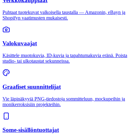
Verkkokauppiaat
Puhtaat tuotekuvat valkoisella taustalla — Amazonin, eBayn ja
Shopifyn vaatimusten mukaisesti.
Valokuvaajat
Käsittele muotokuvia, ID-kuvia ja tapahtumakuvia eränä. Poista
studio- tai ulkotaustat sekunneissa.
Graafiset suunnittelijat
Vie läpinäkyviä PNG-tiedostoja sommitteluun, mockupeihin ja
monikerroksisiin projekteihin.
Some-sisällöntuottajat