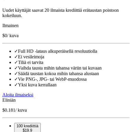
Uudet käyttäjät saavat 20 ilmaista krediittiä erätaustan poistoon
kokeiluun.
Ilmainen
$0
/ kuva
✓
Full HD -lataus alkuperäisellä resoluutiolla
✓
Ei vesileimoja
✓
Tiliä ei tarvita
✓
Vaihda tausta mihin tahansa väriin tai kuvaan
✓
Säädä taustan kokoa mihin tahansa alustaan
✓
Vie PNG-, JPG- tai WebP-muodossa
✓
Yksi kuva kerrallaan
Aloita ilmaiseksi
Eliniän
$
0.181
/ kuva
100 krediittiä
$
19.9