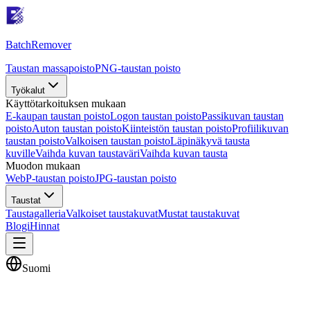
Batch
Remover
Taustan massapoisto
PNG-taustan poisto
Työkalut
Käyttötarkoituksen mukaan
E-kaupan taustan poisto
Logon taustan poisto
Passikuvan taustan
poisto
Auton taustan poisto
Kiinteistön taustan poisto
Profiilikuvan
taustan poisto
Valkoisen taustan poisto
Läpinäkyvä tausta
kuville
Vaihda kuvan taustaväri
Vaihda kuvan tausta
Muodon mukaan
WebP-taustan poisto
JPG-taustan poisto
Taustat
Taustagalleria
Valkoiset taustakuvat
Mustat taustakuvat
Blogi
Hinnat
Suomi