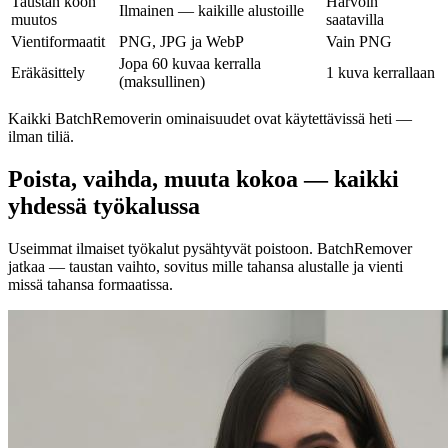
Taustan koon
Harvoin
Ilmainen — kaikille alustoille
muutos
saatavilla
Vientiformaatit
PNG, JPG ja WebP
Vain PNG
Jopa 60 kuvaa kerralla
Eräkäsittely
1 kuva kerrallaan
(maksullinen)
Kaikki BatchRemoverin ominaisuudet ovat käytettävissä heti —
ilman tiliä.
Poista, vaihda, muuta kokoa — kaikki
yhdessä työkalussa
Useimmat ilmaiset työkalut pysähtyvät poistoon. BatchRemover
jatkaa — taustan vaihto, sovitus mille tahansa alustalle ja vienti
missä tahansa formaatissa.