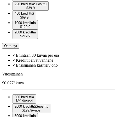
220 krediittiä
Suosittu
$
39.9
450 krediittiä
$
69.9
1000 krediittiä
$
129.9
2000 krediittiä
$
219.9
Osta nyt
✓
Enintään 30 kuvaa per erä
✓
Krediitit eivät vanhene
✓
Ensisijainen käsittelyjono
Vuosittainen
$
0.077
/ kuva
600 krediittiä
$
59.9
/vuosi
2600 krediittiä
Suosittu
$
199.9
/vuosi
6000 krediittiä