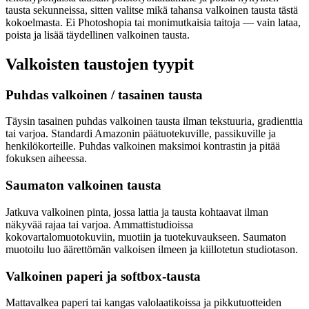
tausta sekunneissa, sitten valitse mikä tahansa valkoinen tausta tästä
kokoelmasta. Ei Photoshopia tai monimutkaisia taitoja — vain lataa,
poista ja lisää täydellinen valkoinen tausta.
Valkoisten taustojen tyypit
Puhdas valkoinen / tasainen tausta
Täysin tasainen puhdas valkoinen tausta ilman tekstuuria, gradienttia
tai varjoa. Standardi Amazonin päätuotekuville, passikuville ja
henkilökorteille. Puhdas valkoinen maksimoi kontrastin ja pitää
fokuksen aiheessa.
Saumaton valkoinen tausta
Jatkuva valkoinen pinta, jossa lattia ja tausta kohtaavat ilman
näkyvää rajaa tai varjoa. Ammattistudioissa
kokovartalomuotokuviin, muotiin ja tuotekuvaukseen. Saumaton
muotoilu luo äärettömän valkoisen ilmeen ja kiillotetun studiotason.
Valkoinen paperi ja softbox-tausta
Mattavalkea paperi tai kangas valolaatikoissa ja pikkutuotteiden