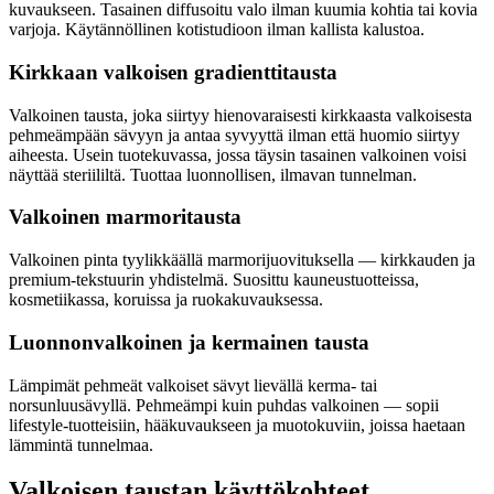
kuvaukseen. Tasainen diffusoitu valo ilman kuumia kohtia tai kovia
varjoja. Käytännöllinen kotistudioon ilman kallista kalustoa.
Kirkkaan valkoisen gradienttitausta
Valkoinen tausta, joka siirtyy hienovaraisesti kirkkaasta valkoisesta
pehmeämpään sävyyn ja antaa syvyyttä ilman että huomio siirtyy
aiheesta. Usein tuotekuvassa, jossa täysin tasainen valkoinen voisi
näyttää steriililtä. Tuottaa luonnollisen, ilmavan tunnelman.
Valkoinen marmoritausta
Valkoinen pinta tyylikkäällä marmorijuovituksella — kirkkauden ja
premium-tekstuurin yhdistelmä. Suosittu kauneustuotteissa,
kosmetiikassa, koruissa ja ruokakuvauksessa.
Luonnonvalkoinen ja kermainen tausta
Lämpimät pehmeät valkoiset sävyt lievällä kerma- tai
norsunluusävyllä. Pehmeämpi kuin puhdas valkoinen — sopii
lifestyle-tuotteisiin, hääkuvaukseen ja muotokuviin, joissa haetaan
lämmintä tunnelmaa.
Valkoisen taustan käyttökohteet