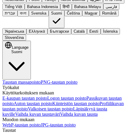
Tiếng Việt
Bahasa Indonesia
हिन्दी
Bahasa Melayu
فارسی
עברית
বাংলা
Svenska
Suomi
Čeština
Magyar
Română
Українська
Ελληνικά
Български
Català
Eesti
Íslenska
Slovenčina
Language
Suomi
Taustan massapoisto
PNG-taustan poisto
Työkalut
Käyttötarkoituksen mukaan
E-kaupan taustan poisto
Logon taustan poisto
Passikuvan taustan
poisto
Auton taustan poisto
Kiinteistön taustan poisto
Profiilikuvan
taustan poisto
Valkoisen taustan poisto
Läpinäkyvä tausta
kuville
Vaihda kuvan taustaväri
Vaihda kuvan tausta
Muodon mukaan
WebP-taustan poisto
JPG-taustan poisto
Taustat