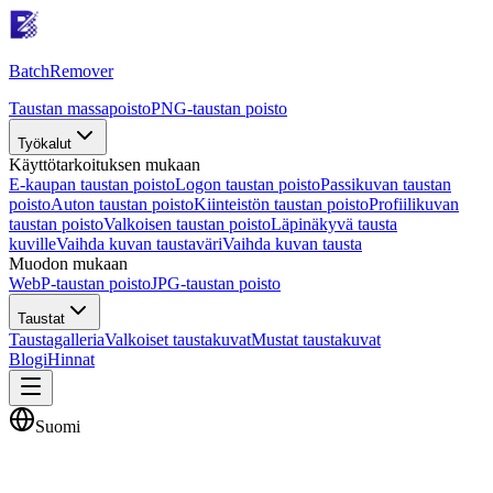
Batch
Remover
Taustan massapoisto
PNG-taustan poisto
Työkalut
Käyttötarkoituksen mukaan
E-kaupan taustan poisto
Logon taustan poisto
Passikuvan taustan
poisto
Auton taustan poisto
Kiinteistön taustan poisto
Profiilikuvan
taustan poisto
Valkoisen taustan poisto
Läpinäkyvä tausta
kuville
Vaihda kuvan taustaväri
Vaihda kuvan tausta
Muodon mukaan
WebP-taustan poisto
JPG-taustan poisto
Taustat
Taustagalleria
Valkoiset taustakuvat
Mustat taustakuvat
Blogi
Hinnat
Suomi