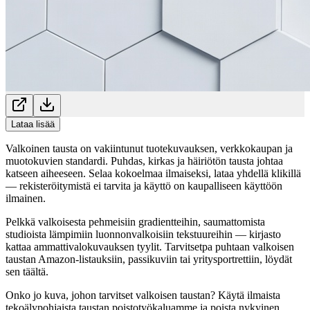
Lataa lisää
Valkoinen tausta on vakiintunut tuotekuvauksen, verkkokaupan ja
muotokuvien standardi. Puhdas, kirkas ja häiriötön tausta johtaa
katseen aiheeseen. Selaa kokoelmaa ilmaiseksi, lataa yhdellä klikillä
— rekisteröitymistä ei tarvita ja käyttö on kaupalliseen käyttöön
ilmainen.
Pelkkä valkoisesta pehmeisiin gradientteihin, saumattomista
studioista lämpimiin luonnonvalkoisiin tekstuureihin — kirjasto
kattaa ammattivalokuvauksen tyylit. Tarvitsetpa puhtaan valkoisen
taustan Amazon-listauksiin, passikuviin tai yritysportrettiin, löydät
sen täältä.
Onko jo kuva, johon tarvitset valkoisen taustan? Käytä ilmaista
tekoälypohjaista taustan poistotyökaluamme ja poista nykyinen