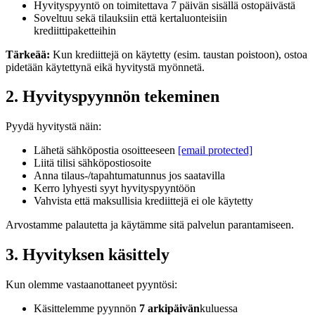
Hyvityspyyntö on toimitettava 7 päivän sisällä ostopäivästä
Soveltuu sekä tilauksiin että kertaluonteisiin
krediittipaketteihin
Tärkeää:
Kun krediittejä on käytetty (esim. taustan poistoon), ostoa
pidetään käytettynä eikä hyvitystä myönnetä.
2. Hyvityspyynnön tekeminen
Pyydä hyvitystä näin:
Lähetä sähköpostia osoitteeseen
[email protected]
Liitä tilisi sähköpostiosoite
Anna tilaus-/tapahtumatunnus jos saatavilla
Kerro lyhyesti syyt hyvityspyyntöön
Vahvista että maksullisia krediittejä ei ole käytetty
Arvostamme palautetta ja käytämme sitä palvelun parantamiseen.
3. Hyvityksen käsittely
Kun olemme vastaanottaneet pyyntösi:
Käsittelemme pyynnön
7 arkipäivän
kuluessa