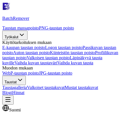
Batch
Remover
Taustan massapoisto
PNG-taustan poisto
Työkalut
Käyttötarkoituksen mukaan
E-kaupan taustan poisto
Logon taustan poisto
Passikuvan taustan
poisto
Auton taustan poisto
Kiinteistön taustan poisto
Profiilikuvan
taustan poisto
Valkoisen taustan poisto
Läpinäkyvä tausta
kuville
Vaihda kuvan taustaväri
Vaihda kuvan tausta
Muodon mukaan
WebP-taustan poisto
JPG-taustan poisto
Taustat
Taustagalleria
Valkoiset taustakuvat
Mustat taustakuvat
Blogi
Hinnat
Suomi