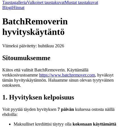
Taustagalleria
Valkoiset taustakuvat
Mustat taustakuvat
Blogi
Hinnat
BatchRemoverin
hyvityskäytäntö
Viimeksi päivitetty: huhtikuu 2026
Sitoumuksemme
Kiitos että valitsit BatchRemoverin. Käyttämällä
verkkosivustoamme
https://www.batchremover.com
, hyväksyt
tämän hyvityskäytännön. Haluamme sinun olevan tyytyväinen
ostokseen.
1. Hyvityksen kelpoisuus
Voit pyytää täyden hyvityksen
7 päivän
kuluessa ostosta näillä
ehdoilla:
Maksulliset krediittisi täytyy olla
kokonaan käyttämättä