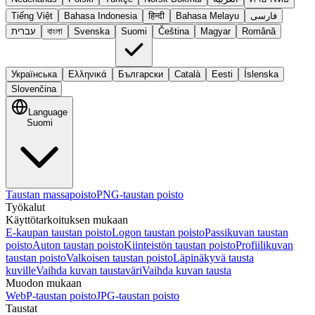
Tiếng Việt
Bahasa Indonesia
हिन्दी
Bahasa Melayu
فارسی
עברית
বাংলা
Svenska
Suomi
Čeština
Magyar
Română
Українська
Ελληνικά
Български
Català
Eesti
Íslenska
Slovenčina
Language
Suomi
Taustan massapoisto
PNG-taustan poisto
Työkalut
Käyttötarkoituksen mukaan
E-kaupan taustan poisto
Logon taustan poisto
Passikuvan taustan
poisto
Auton taustan poisto
Kiinteistön taustan poisto
Profiilikuvan
taustan poisto
Valkoisen taustan poisto
Läpinäkyvä tausta
kuville
Vaihda kuvan taustaväri
Vaihda kuvan tausta
Muodon mukaan
WebP-taustan poisto
JPG-taustan poisto
Taustat