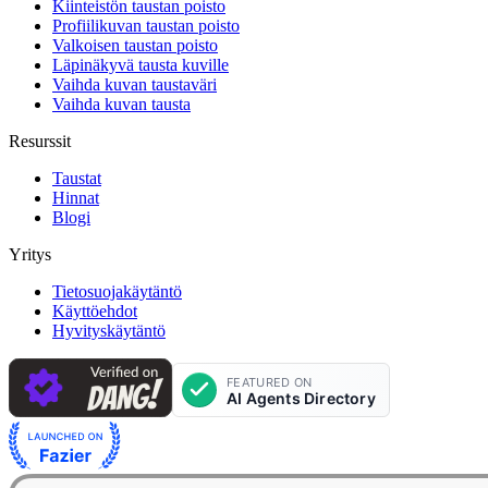
Kiinteistön taustan poisto
Profiilikuvan taustan poisto
Valkoisen taustan poisto
Läpinäkyvä tausta kuville
Vaihda kuvan taustaväri
Vaihda kuvan tausta
Resurssit
Taustat
Hinnat
Blogi
Yritys
Tietosuojakäytäntö
Käyttöehdot
Hyvityskäytäntö