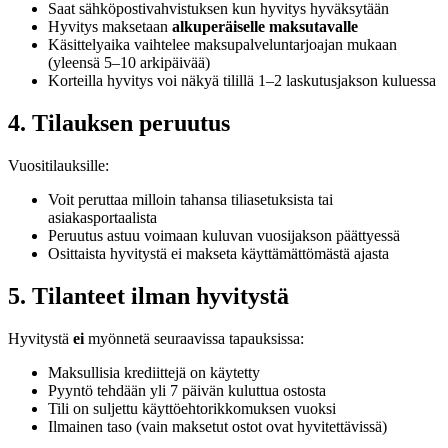
Saat sähköpostivahvistuksen kun hyvitys hyväksytään
Hyvitys maksetaan
alkuperäiselle maksutavalle
Käsittelyaika vaihtelee maksupalveluntarjoajan mukaan
(yleensä 5–10 arkipäivää)
Korteilla hyvitys voi näkyä tilillä 1–2 laskutusjakson kuluessa
4. Tilauksen peruutus
Vuositilauksille:
Voit peruttaa milloin tahansa tiliasetuksista tai
asiakasportaalista
Peruutus astuu voimaan kuluvan vuosijakson päättyessä
Osittaista hyvitystä ei makseta käyttämättömästä ajasta
5. Tilanteet ilman hyvitystä
Hyvitystä
ei
myönnetä seuraavissa tapauksissa:
Maksullisia krediittejä on käytetty
Pyyntö tehdään yli 7 päivän kuluttua ostosta
Tili on suljettu käyttöehtorikkomuksen vuoksi
Ilmainen taso (vain maksetut ostot ovat hyvitettävissä)