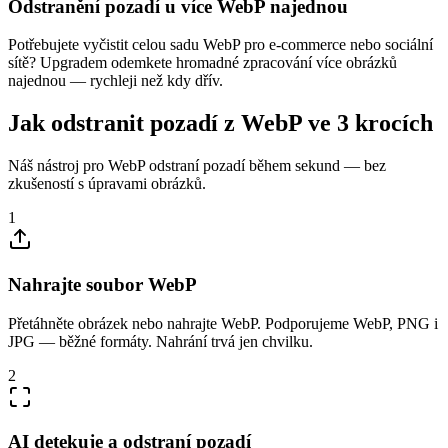
Odstranění pozadí u více WebP najednou
Potřebujete vyčistit celou sadu WebP pro e‑commerce nebo sociální
sítě? Upgradem odemkete hromadné zpracování více obrázků
najednou — rychleji než kdy dřív.
Jak odstranit pozadí z WebP ve 3 krocích
Náš nástroj pro WebP odstraní pozadí během sekund — bez
zkušeností s úpravami obrázků.
1
Nahrajte soubor WebP
Přetáhněte obrázek nebo nahrajte WebP. Podporujeme WebP, PNG i
JPG — běžné formáty. Nahrání trvá jen chvilku.
2
AI detekuje a odstraní pozadí