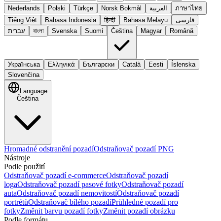
Nederlands
Polski
Türkçe
Norsk Bokmål
العربية
ภาษาไทย
Tiếng Việt
Bahasa Indonesia
हिन्दी
Bahasa Melayu
فارسی
עברית
বাংলা
Svenska
Suomi
Čeština
Magyar
Română
Українська
Ελληνικά
Български
Català
Eesti
Íslenska
Slovenčina
Language
Čeština
Hromadné odstranění pozadí
Odstraňovač pozadí PNG
Nástroje
Podle použití
Odstraňovač pozadí e-commerce
Odstraňovač pozadí
loga
Odstraňovač pozadí pasové fotky
Odstraňovač pozadí
auta
Odstraňovač pozadí nemovitostí
Odstraňovač pozadí
portrétů
Odstraňovač bílého pozadí
Průhledné pozadí pro
fotky
Změnit barvu pozadí fotky
Změnit pozadí obrázku
Podle formátu