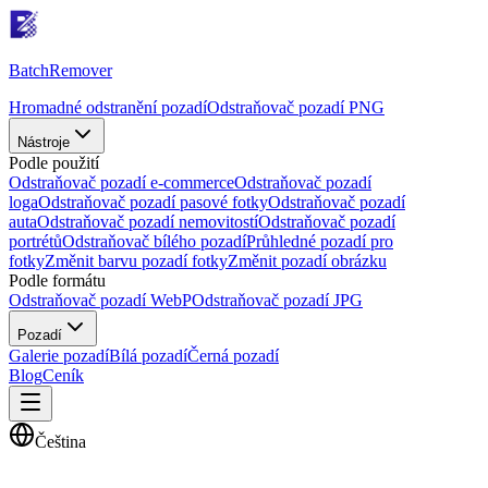
Batch
Remover
Hromadné odstranění pozadí
Odstraňovač pozadí PNG
Nástroje
Podle použití
Odstraňovač pozadí e-commerce
Odstraňovač pozadí
loga
Odstraňovač pozadí pasové fotky
Odstraňovač pozadí
auta
Odstraňovač pozadí nemovitostí
Odstraňovač pozadí
portrétů
Odstraňovač bílého pozadí
Průhledné pozadí pro
fotky
Změnit barvu pozadí fotky
Změnit pozadí obrázku
Podle formátu
Odstraňovač pozadí WebP
Odstraňovač pozadí JPG
Pozadí
Galerie pozadí
Bílá pozadí
Černá pozadí
Blog
Ceník
Čeština