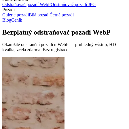
Odstraňovač pozadí WebP
Odstraňovač pozadí JPG
Pozadí
Galerie pozadí
Bílá pozadí
Černá pozadí
Blog
Ceník
Bezplatný odstraňovač pozadí WebP
Okamžité odstranění pozadí u WebP — průhledný výstup, HD
kvalita, zcela zdarma.
Bez registrace.