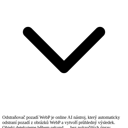
Odstraňovač pozadí WebP je online AI nástroj, který automaticky
odstraní pozadí z obrázků WebP a vytvoří průhledný výsledek.
Objekt detekujeme během sekund — bez pokročilých úprav