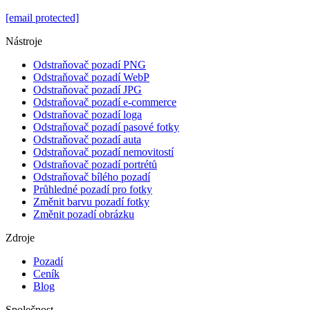
[email protected]
Nástroje
Odstraňovač pozadí PNG
Odstraňovač pozadí WebP
Odstraňovač pozadí JPG
Odstraňovač pozadí e-commerce
Odstraňovač pozadí loga
Odstraňovač pozadí pasové fotky
Odstraňovač pozadí auta
Odstraňovač pozadí nemovitostí
Odstraňovač pozadí portrétů
Odstraňovač bílého pozadí
Průhledné pozadí pro fotky
Změnit barvu pozadí fotky
Změnit pozadí obrázku
Zdroje
Pozadí
Ceník
Blog
Společnost