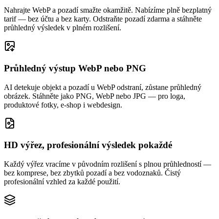
Nahrajte WebP a pozadí smažte okamžitě. Nabízíme plně bezplatný
tarif — bez účtu a bez karty. Odstraňte pozadí zdarma a stáhněte
průhledný výsledek v plném rozlišení.
Průhledný výstup WebP nebo PNG
AI detekuje objekt a pozadí u WebP odstraní, zůstane průhledný
obrázek. Stáhněte jako PNG, WebP nebo JPG — pro loga,
produktové fotky, e‑shop i webdesign.
HD výřez, profesionální výsledek pokaždé
Každý výřez vracíme v původním rozlišení s plnou průhledností —
bez komprese, bez zbytků pozadí a bez vodoznaků. Čistý
profesionální vzhled za každé použití.