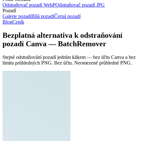
Odstraňovač pozadí WebP
Odstraňovač pozadí JPG
Pozadí
Galerie pozadí
Bílá pozadí
Černá pozadí
Blog
Ceník
Bezplatná alternativa k odstraňování
pozadí Canva — BatchRemover
Stejné odstraňování pozadí jedním klikem — bez účtu Canva a bez
limitu průhledných PNG.
Bez účtu. Neomezené průhledné PNG.