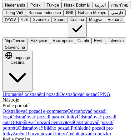
Nederlands
Polski
Türkçe
Norsk Bokmål
العربية
ภาษาไทย
Tiếng Việt
Bahasa Indonesia
हिन्दी
Bahasa Melayu
فارسی
עברית
বাংলা
Svenska
Suomi
Čeština
Magyar
Română
Українська
Ελληνικά
Български
Català
Eesti
Íslenska
Slovenčina
Language
Čeština
Hromadné odstranění pozadí
Odstraňovač pozadí PNG
Nástroje
Podle použití
Odstraňovač pozadí e-commerce
Odstraňovač pozadí
loga
Odstraňovač pozadí pasové fotky
Odstraňovač pozadí
auta
Odstraňovač pozadí nemovitostí
Odstraňovač pozadí
portrétů
Odstraňovač bílého pozadí
Průhledné pozadí pro
fotky
Změnit barvu pozadí fotky
Změnit pozadí obrázku
Podle formátu