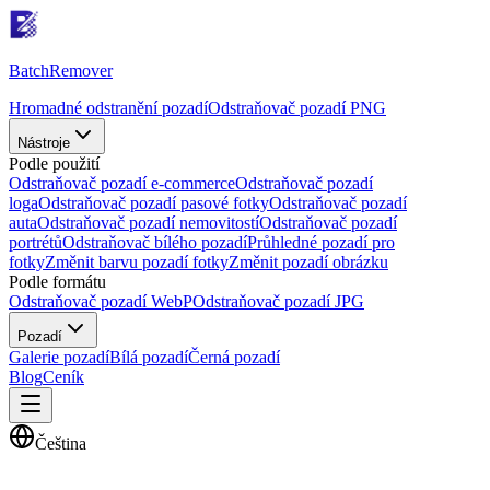
Batch
Remover
Hromadné odstranění pozadí
Odstraňovač pozadí PNG
Nástroje
Podle použití
Odstraňovač pozadí e-commerce
Odstraňovač pozadí
loga
Odstraňovač pozadí pasové fotky
Odstraňovač pozadí
auta
Odstraňovač pozadí nemovitostí
Odstraňovač pozadí
portrétů
Odstraňovač bílého pozadí
Průhledné pozadí pro
fotky
Změnit barvu pozadí fotky
Změnit pozadí obrázku
Podle formátu
Odstraňovač pozadí WebP
Odstraňovač pozadí JPG
Pozadí
Galerie pozadí
Bílá pozadí
Černá pozadí
Blog
Ceník
Čeština