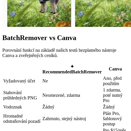
BatchRemover vs Canva
Porovnání funkcí na základě našich testů bezplatného nástroje
Canva a zveřejněných ceníků.
✦
Canva
Recommended
BatchRemover
Ano, před
Vyžadovaný účet
Ne
použitím
1 zdarma,
Stahování
Neomezené, zdarma
poté nutný
průhledných PNG
Pro
Vodoznak
Žádný
Žádný
Plán Pro,
Hromadné
Zahrnuto, stejný nástroj
šablonový
odstraňování pozadí
postup
Pro $15/měs