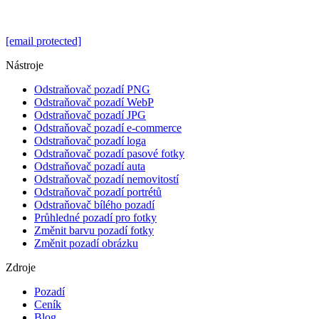
[email protected]
Nástroje
Odstraňovač pozadí PNG
Odstraňovač pozadí WebP
Odstraňovač pozadí JPG
Odstraňovač pozadí e-commerce
Odstraňovač pozadí loga
Odstraňovač pozadí pasové fotky
Odstraňovač pozadí auta
Odstraňovač pozadí nemovitostí
Odstraňovač pozadí portrétů
Odstraňovač bílého pozadí
Průhledné pozadí pro fotky
Změnit barvu pozadí fotky
Změnit pozadí obrázku
Zdroje
Pozadí
Ceník
Blog