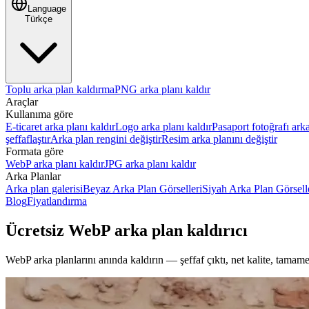
Language
Türkçe
Toplu arka plan kaldırma
PNG arka planı kaldır
Araçlar
Kullanıma göre
E-ticaret arka planı kaldır
Logo arka planı kaldır
Pasaport fotoğrafı arka
şeffaflaştır
Arka plan rengini değiştir
Resim arka planını değiştir
Formata göre
WebP arka planı kaldır
JPG arka planı kaldır
Arka Planlar
Arka plan galerisi
Beyaz Arka Plan Görselleri
Siyah Arka Plan Görsell
Blog
Fiyatlandırma
Ücretsiz WebP arka plan kaldırıcı
WebP arka planlarını anında kaldırın — şeffaf çıktı, net kalite, tamame