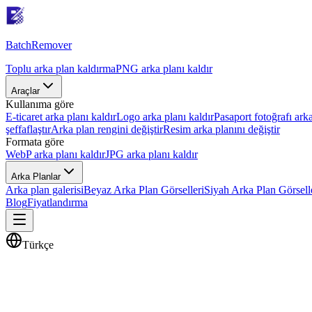
Batch
Remover
Toplu arka plan kaldırma
PNG arka planı kaldır
Araçlar
Kullanıma göre
E-ticaret arka planı kaldır
Logo arka planı kaldır
Pasaport fotoğrafı arka
şeffaflaştır
Arka plan rengini değiştir
Resim arka planını değiştir
Formata göre
WebP arka planı kaldır
JPG arka planı kaldır
Arka Planlar
Arka plan galerisi
Beyaz Arka Plan Görselleri
Siyah Arka Plan Görsell
Blog
Fiyatlandırma
Türkçe