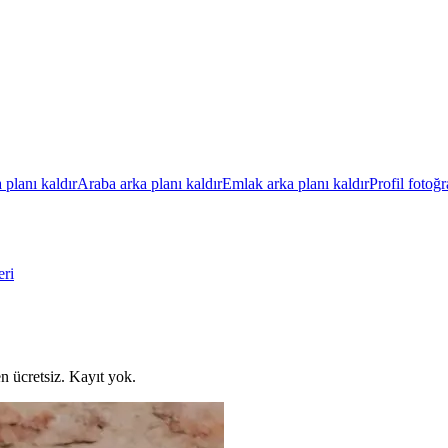
 planı kaldır
Araba arka planı kaldır
Emlak arka planı kaldır
Profil fotoğr
eri
n ücretsiz.
Kayıt yok.