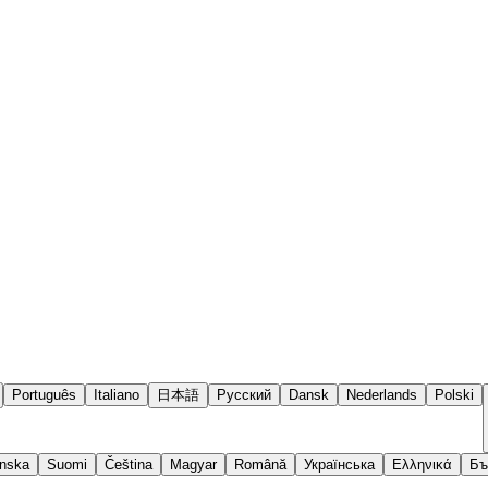
Português
Italiano
日本語
Русский
Dansk
Nederlands
Polski
nska
Suomi
Čeština
Magyar
Română
Українська
Ελληνικά
Бъ