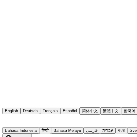
English
Deutsch
Français
Español
简体中文
繁體中文
한국어
Bahasa Indonesia
हिन्दी
Bahasa Melayu
فارسی
עברית
বাংলা
Sve