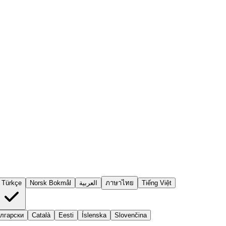
Türkçe
Norsk Bokmål
العربية
ภาษาไทย
Tiếng Việt
лгарски
Català
Eesti
Íslenska
Slovenčina