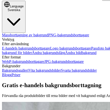
Language
Svenska
Massborttagning av bakgrund
PNG-bakgrundsborttagare
Verktyg
Efter användning
E-handels bakgrundsborttagare
Logo bakgrundsborttagare
Passfoto ba
bakgrund för bilder
Ändra bakgrundsfärg
Ändra bildbakgrund
Efter format
WebP-bakgrundsborttagare
JPG-bakgrundsborttagare
Bakgrunder
Bakgrundsgalleri
Vita bakgrundsbilder
Svarta bakgrundsbilder
Blogg
Priser
Gratis e-handels bakgrundsborttagning
Förvandla råa produktbilder till rena bilder med vit bakgrund enligt