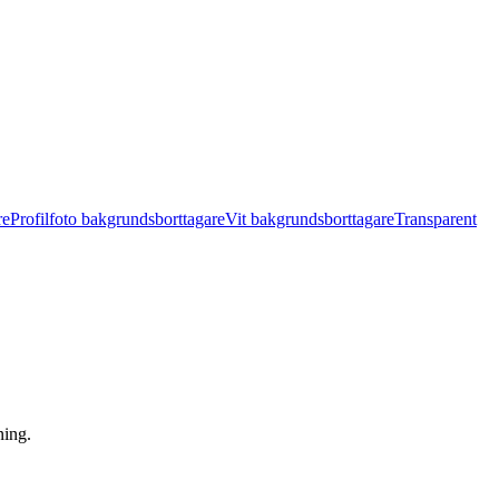
re
Profilfoto bakgrundsborttagare
Vit bakgrundsborttagare
Transparent
ning.