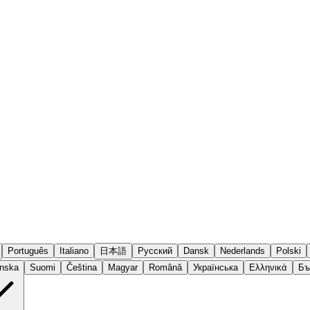
Português
Italiano
日本語
Русский
Dansk
Nederlands
Polski
nska
Suomi
Čeština
Magyar
Română
Українська
Ελληνικά
Бъ