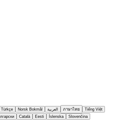
Türkçe
Norsk Bokmål
العربية
ภาษาไทย
Tiếng Việt
лгарски
Català
Eesti
Íslenska
Slovenčina