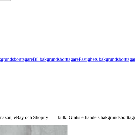
kgrundsborttagare
Bil bakgrundsborttagare
Fastighets bakgrundsborttaga
 Amazon, eBay och Shopify — i bulk.
Gratis e-handels bakgrundsborttag