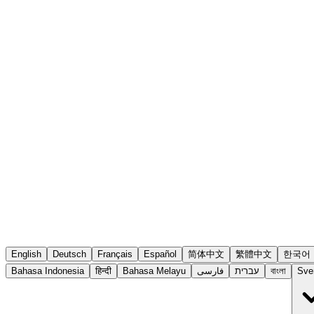
English
Deutsch
Français
Español
简体中文
繁體中文
한국어
Bahasa Indonesia
हिन्दी
Bahasa Melayu
فارسی
עברית
বাংলা
Sve