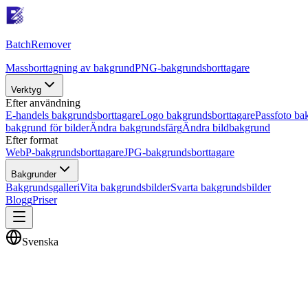
Batch
Remover
Massborttagning av bakgrund
PNG-bakgrundsborttagare
Verktyg
Efter användning
E-handels bakgrundsborttagare
Logo bakgrundsborttagare
Passfoto ba
bakgrund för bilder
Ändra bakgrundsfärg
Ändra bildbakgrund
Efter format
WebP-bakgrundsborttagare
JPG-bakgrundsborttagare
Bakgrunder
Bakgrundsgalleri
Vita bakgrundsbilder
Svarta bakgrundsbilder
Blogg
Priser
Svenska