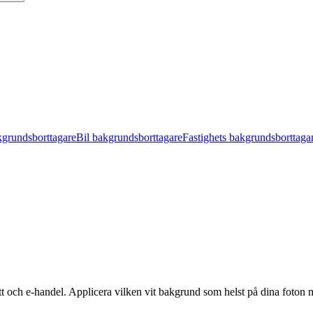
kgrundsborttagare
Bil bakgrundsborttagare
Fastighets bakgrundsborttaga
tt och e-handel. Applicera vilken vit bakgrund som helst på dina foton