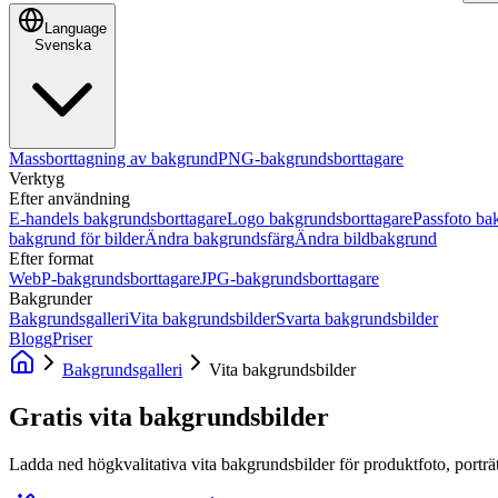
Language
Svenska
Massborttagning av bakgrund
PNG-bakgrundsborttagare
Verktyg
Efter användning
E-handels bakgrundsborttagare
Logo bakgrundsborttagare
Passfoto ba
bakgrund för bilder
Ändra bakgrundsfärg
Ändra bildbakgrund
Efter format
WebP-bakgrundsborttagare
JPG-bakgrundsborttagare
Bakgrunder
Bakgrundsgalleri
Vita bakgrundsbilder
Svarta bakgrundsbilder
Blogg
Priser
Bakgrundsgalleri
Vita bakgrundsbilder
Gratis vita bakgrundsbilder
Ladda ned högkvalitativa vita bakgrundsbilder för produktfoto, porträ