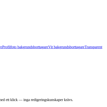
re
Profilfoto bakgrundsborttagare
Vit bakgrundsborttagare
Transparent
 med ett klick — inga redigeringskunskaper krävs.