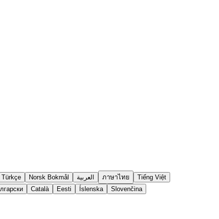
Türkçe
Norsk Bokmål
العربية
ภาษาไทย
Tiếng Việt
лгарски
Català
Eesti
Íslenska
Slovenčina