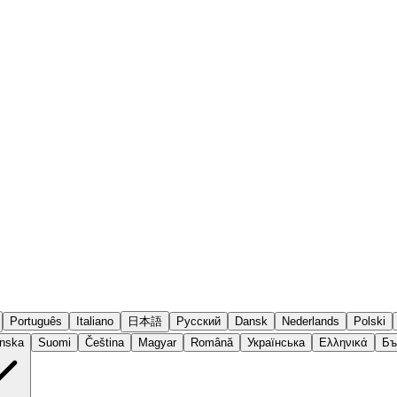
Português
Italiano
日本語
Русский
Dansk
Nederlands
Polski
nska
Suomi
Čeština
Magyar
Română
Українська
Ελληνικά
Бъ