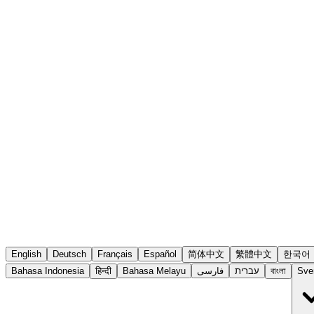
English
Deutsch
Français
Español
简体中文
繁體中文
한국어
Bahasa Indonesia
हिन्दी
Bahasa Melayu
فارسی
עברית
বাংলা
Sve