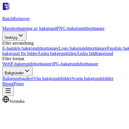
Batch
Remover
Massborttagning av bakgrund
PNG-bakgrundsborttagare
Verktyg
Efter användning
E-handels bakgrundsborttagare
Logo bakgrundsborttagare
Passfoto ba
bakgrund för bilder
Ändra bakgrundsfärg
Ändra bildbakgrund
Efter format
WebP-bakgrundsborttagare
JPG-bakgrundsborttagare
Bakgrunder
Bakgrundsgalleri
Vita bakgrundsbilder
Svarta bakgrundsbilder
Blogg
Priser
Svenska