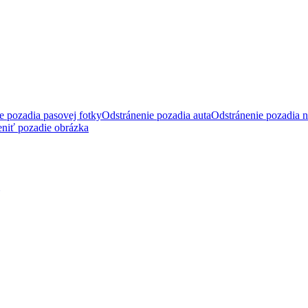
e pozadia pasovej fotky
Odstránenie pozadia auta
Odstránenie pozadia n
niť pozadie obrázka