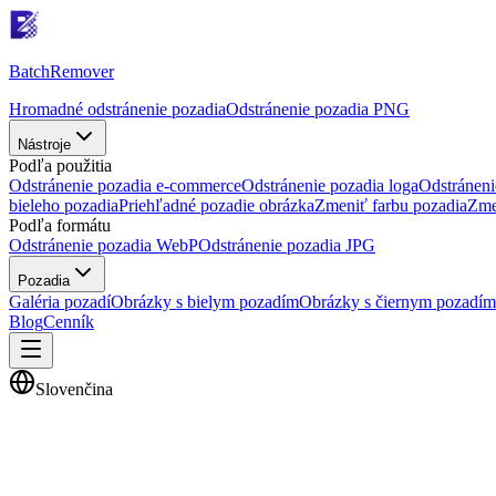
Batch
Remover
Hromadné odstránenie pozadia
Odstránenie pozadia PNG
Nástroje
Podľa použitia
Odstránenie pozadia e-commerce
Odstránenie pozadia loga
Odstráneni
bieleho pozadia
Priehľadné pozadie obrázka
Zmeniť farbu pozadia
Zme
Podľa formátu
Odstránenie pozadia WebP
Odstránenie pozadia JPG
Pozadia
Galéria pozadí
Obrázky s bielym pozadím
Obrázky s čiernym pozadím
Blog
Cenník
Slovenčina