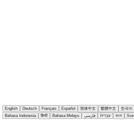
English
Deutsch
Français
Español
简体中文
繁體中文
한국어
Bahasa Indonesia
हिन्दी
Bahasa Melayu
فارسی
עברית
বাংলা
Sve