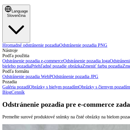
Language
Slovenčina
Hromadné odstránenie pozadia
Odstránenie pozadia PNG
Nástroje
Podľa použitia
Odstránenie pozadia e-commerce
Odstránenie pozadia loga
Odstráneni
bieleho pozadia
Priehľadné pozadie obrázka
Zmeniť farbu pozadia
Zme
Podľa formátu
Odstránenie pozadia WebP
Odstránenie pozadia JPG
Pozadia
Galéria pozadí
Obrázky s bielym pozadím
Obrázky s čiernym pozadím
Blog
Cenník
Odstránenie pozadia pre e-commerce zad
Premeňte surové produktové snímky na čisté obrázky na bielom po