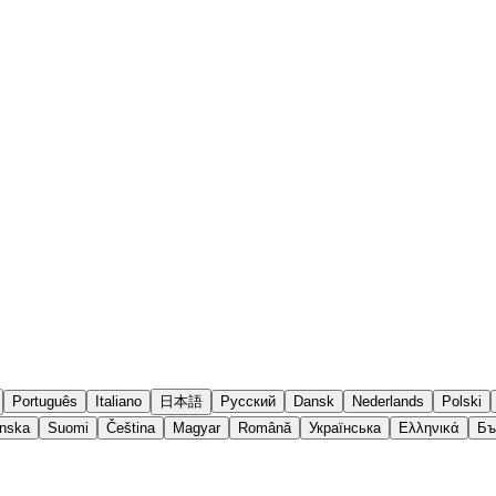
Português
Italiano
日本語
Русский
Dansk
Nederlands
Polski
nska
Suomi
Čeština
Magyar
Română
Українська
Ελληνικά
Бъ