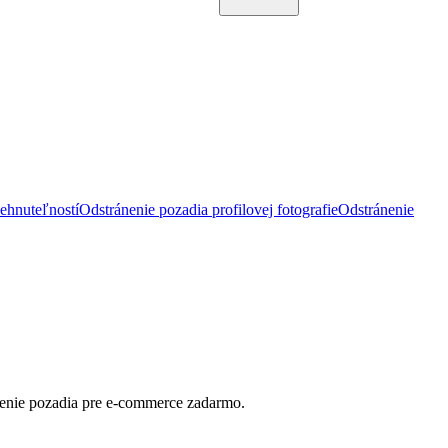
ehnuteľností
Odstránenie pozadia profilovej fotografie
Odstránenie
enie pozadia pre e-commerce zadarmo.