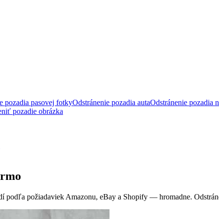
e pozadia pasovej fotky
Odstránenie pozadia auta
Odstránenie pozadia n
niť pozadie obrázka
armo
zadí podľa požiadaviek Amazonu, eBay a Shopify — hromadne.
Odstrán