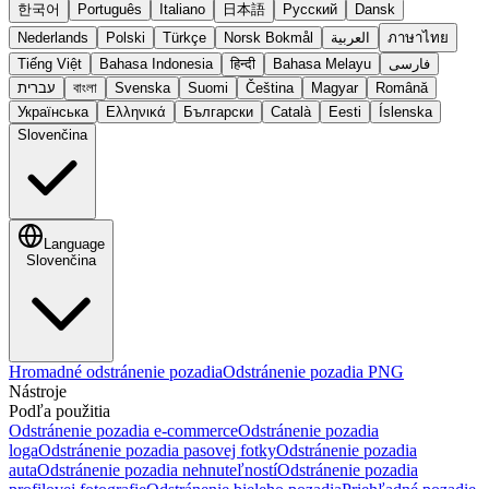
한국어
Português
Italiano
日本語
Русский
Dansk
Nederlands
Polski
Türkçe
Norsk Bokmål
العربية
ภาษาไทย
Tiếng Việt
Bahasa Indonesia
हिन्दी
Bahasa Melayu
فارسی
עברית
বাংলা
Svenska
Suomi
Čeština
Magyar
Română
Українська
Ελληνικά
Български
Català
Eesti
Íslenska
Slovenčina
Language
Slovenčina
Hromadné odstránenie pozadia
Odstránenie pozadia PNG
Nástroje
Podľa použitia
Odstránenie pozadia e-commerce
Odstránenie pozadia
loga
Odstránenie pozadia pasovej fotky
Odstránenie pozadia
auta
Odstránenie pozadia nehnuteľností
Odstránenie pozadia