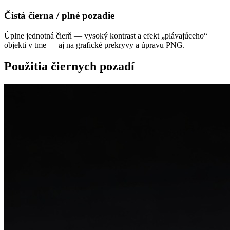
Čistá čierna / plné pozadie
Úplne jednotná čierň — vysoký kontrast a efekt „plávajúceho“
objekti v tme — aj na grafické prekryvy a úpravu PNG.
Použitia čiernych pozadí