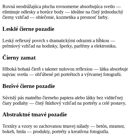
Rovná neodrážajúca plocha rovnomerne absorbujúca svetlo —
eliminuje odlesky a horúce body — ideálne na čistý jednoduchý
čierny vzhľad — oblečenie, kozmetika a presnosť farby.
Lesklé čierne pozadie
Leský reflexný povrch s dramatickými odrazmi a hĺbkou —
prémiový vzhľad na hodinky, šperky, parfémy a elektroniku.
Čierny zamat
Hlboká bohatá čierň s takmer nulovou reflexiou — látka absorbuje
najviac svetla — obľúbené pri portrétoch a výtvarnej fotografii.
Bezšvé čierne pozadie
Súvislý pás matného čierneho papiera alebo látky bez viditeľnej
čiary podlahy — čistý štúdiový vzhľad na portréty a celé postavy.
Abstraktné tmavé pozadie
Textúry a vzory so zachovanou tmavej nálady — betón, mramor,
bokeh, hmla — produkty, portréty a kreatívna fotografia.