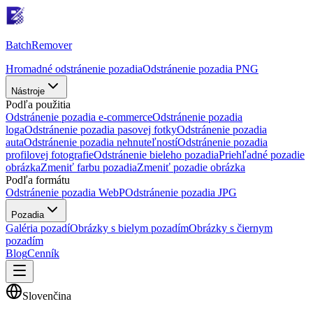
Batch
Remover
Hromadné odstránenie pozadia
Odstránenie pozadia PNG
Nástroje
Podľa použitia
Odstránenie pozadia e-commerce
Odstránenie pozadia
loga
Odstránenie pozadia pasovej fotky
Odstránenie pozadia
auta
Odstránenie pozadia nehnuteľností
Odstránenie pozadia
profilovej fotografie
Odstránenie bieleho pozadia
Priehľadné pozadie
obrázka
Zmeniť farbu pozadia
Zmeniť pozadie obrázka
Podľa formátu
Odstránenie pozadia WebP
Odstránenie pozadia JPG
Pozadia
Galéria pozadí
Obrázky s bielym pozadím
Obrázky s čiernym
pozadím
Blog
Cenník
Slovenčina