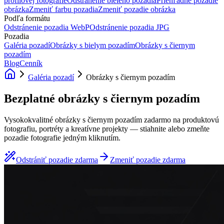
profilovej fotografie
Odstránenie bieleho pozadia
Priehľadné pozadie
obrázka
Zmeniť farbu pozadia
Zmeniť pozadie obrázka
Podľa formátu
Odstránenie pozadia WebP
Odstránenie pozadia JPG
Pozadia
Galéria pozadí
Obrázky s bielym pozadím
Obrázky s čiernym
pozadím
Blog
Cenník
Galéria pozadí
Obrázky s čiernym pozadím
Bezplatné obrázky s čiernym pozadím
Vysokokvalitné obrázky s čiernym pozadím zadarmo na produktovú
fotografiu, portréty a kreatívne projekty — stiahnite alebo zmeňte
pozadie fotografie jedným kliknutím.
Odstrániť pozadie zdarma
Zmeniť pozadie zdarma