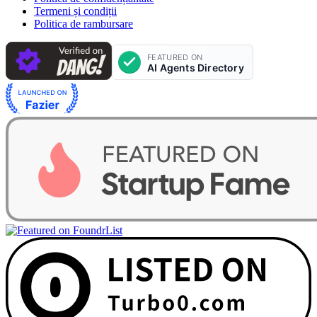
Termeni și condiții
Politica de rambursare