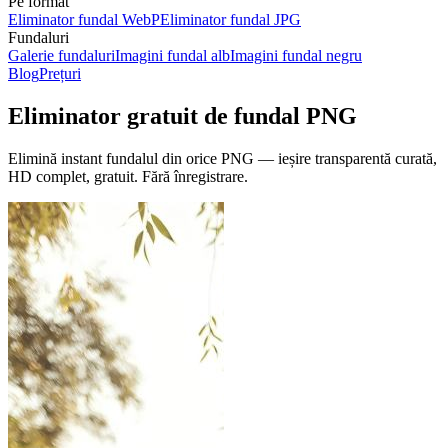
Pe format
Eliminator fundal WebP
Eliminator fundal JPG
Fundaluri
Galerie fundaluri
Imagini fundal alb
Imagini fundal negru
Blog
Prețuri
Eliminator gratuit de fundal PNG
Elimină instant fundalul din orice PNG — ieșire transparentă curată,
HD complet, gratuit.
Fără înregistrare.