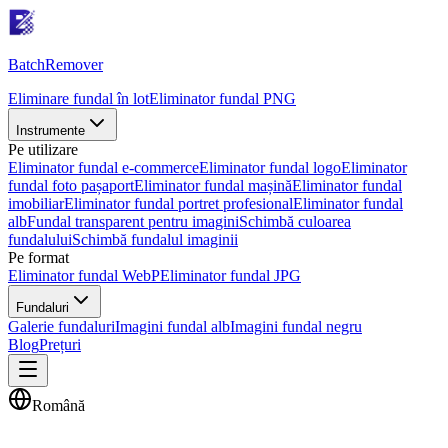
Batch
Remover
Eliminare fundal în lot
Eliminator fundal PNG
Instrumente
Pe utilizare
Eliminator fundal e-commerce
Eliminator fundal logo
Eliminator
fundal foto pașaport
Eliminator fundal mașină
Eliminator fundal
imobiliar
Eliminator fundal portret profesional
Eliminator fundal
alb
Fundal transparent pentru imagini
Schimbă culoarea
fundalului
Schimbă fundalul imaginii
Pe format
Eliminator fundal WebP
Eliminator fundal JPG
Fundaluri
Galerie fundaluri
Imagini fundal alb
Imagini fundal negru
Blog
Prețuri
Română