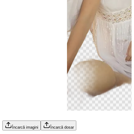
Încarcă imagini
Încarcă dosar