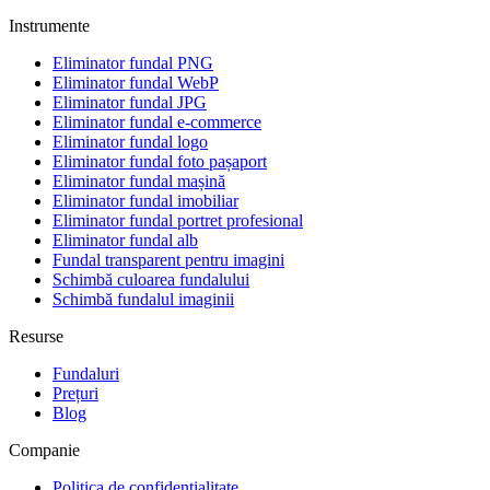
Instrumente
Eliminator fundal PNG
Eliminator fundal WebP
Eliminator fundal JPG
Eliminator fundal e-commerce
Eliminator fundal logo
Eliminator fundal foto pașaport
Eliminator fundal mașină
Eliminator fundal imobiliar
Eliminator fundal portret profesional
Eliminator fundal alb
Fundal transparent pentru imagini
Schimbă culoarea fundalului
Schimbă fundalul imaginii
Resurse
Fundaluri
Prețuri
Blog
Companie
Politica de confidențialitate