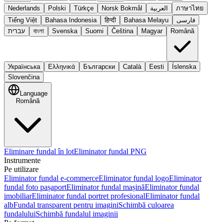
Nederlands
Polski
Türkçe
Norsk Bokmål
العربية
ภาษาไทย
Tiếng Việt
Bahasa Indonesia
हिन्दी
Bahasa Melayu
فارسی
עברית
বাংলা
Svenska
Suomi
Čeština
Magyar
Română
Українська
Ελληνικά
Български
Català
Eesti
Íslenska
Slovenčina
Language
Română
Eliminare fundal în lot
Eliminator fundal PNG
Instrumente
Pe utilizare
Eliminator fundal e-commerce
Eliminator fundal logo
Eliminator
fundal foto pașaport
Eliminator fundal mașină
Eliminator fundal
imobiliar
Eliminator fundal portret profesional
Eliminator fundal
alb
Fundal transparent pentru imagini
Schimbă culoarea
fundalului
Schimbă fundalul imaginii