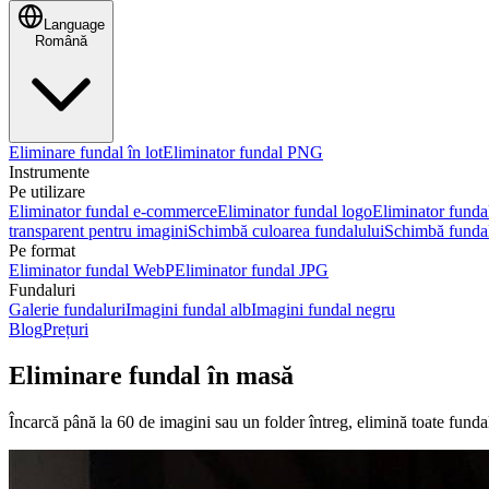
Language
Română
Eliminare fundal în lot
Eliminator fundal PNG
Instrumente
Pe utilizare
Eliminator fundal e-commerce
Eliminator fundal logo
Eliminator funda
transparent pentru imagini
Schimbă culoarea fundalului
Schimbă fundal
Pe format
Eliminator fundal WebP
Eliminator fundal JPG
Fundaluri
Galerie fundaluri
Imagini fundal alb
Imagini fundal negru
Blog
Prețuri
Eliminare fundal în masă
Încarcă până la 60 de imagini sau un folder întreg, elimină toate fundalu