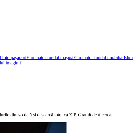
l foto pașaport
Eliminator fundal mașină
Eliminator fundal imobiliar
Elimi
ul imaginii
rile dintr-o dată și descarcă totul ca ZIP.
Gratuit de încercat.