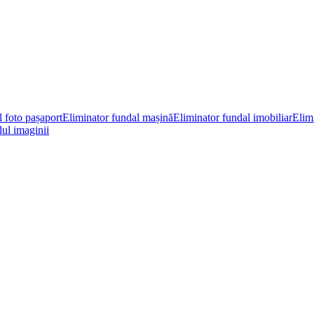
l foto pașaport
Eliminator fundal mașină
Eliminator fundal imobiliar
Elimi
ul imaginii