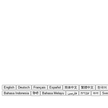
English
Deutsch
Français
Español
简体中文
繁體中文
한국어
Bahasa Indonesia
हिन्दी
Bahasa Melayu
فارسی
עברית
বাংলা
Sve