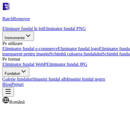
Batch
Remover
Eliminare fundal în lot
Eliminator fundal PNG
Instrumente
Pe utilizare
Eliminator fundal e-commerce
Eliminator fundal logo
Eliminator funda
transparent pentru imagini
Schimbă culoarea fundalului
Schimbă fundal
Pe format
Eliminator fundal WebP
Eliminator fundal JPG
Fundaluri
Galerie fundaluri
Imagini fundal alb
Imagini fundal negru
Blog
Prețuri
Română