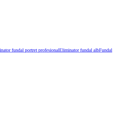
nator fundal portret profesional
Eliminator fundal alb
Fundal