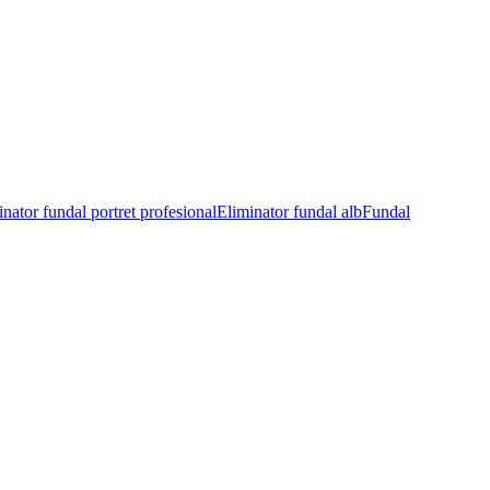
nator fundal portret profesional
Eliminator fundal alb
Fundal