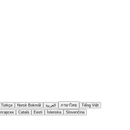
Türkçe
Norsk Bokmål
العربية
ภาษาไทย
Tiếng Việt
лгарски
Català
Eesti
Íslenska
Slovenčina