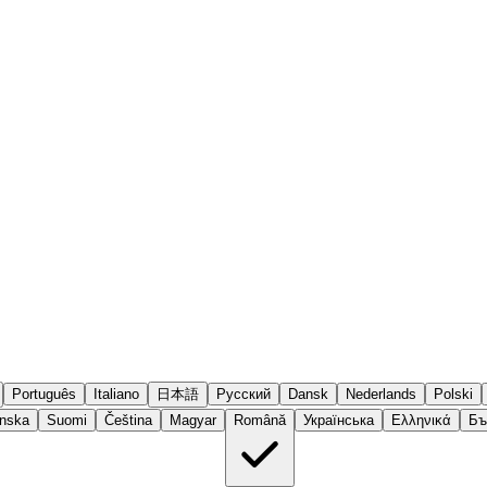
Português
Italiano
日本語
Русский
Dansk
Nederlands
Polski
nska
Suomi
Čeština
Magyar
Română
Українська
Ελληνικά
Бъ