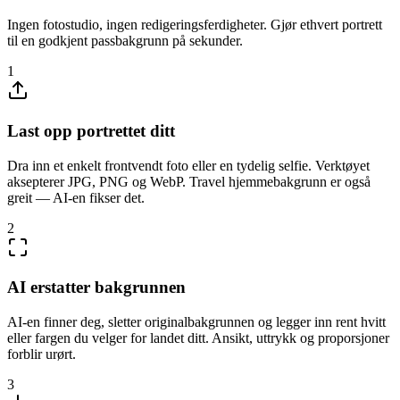
Ingen fotostudio, ingen redigeringsferdigheter. Gjør ethvert portrett
til en godkjent passbakgrunn på sekunder.
1
Last opp portrettet ditt
Dra inn et enkelt frontvendt foto eller en tydelig selfie. Verktøyet
aksepterer JPG, PNG og WebP. Travel hjemmebakgrunn er også
greit — AI-en fikser det.
2
AI erstatter bakgrunnen
AI-en finner deg, sletter originalbakgrunnen og legger inn rent hvitt
eller fargen du velger for landet ditt. Ansikt, uttrykk og proporsjoner
forblir urørt.
3