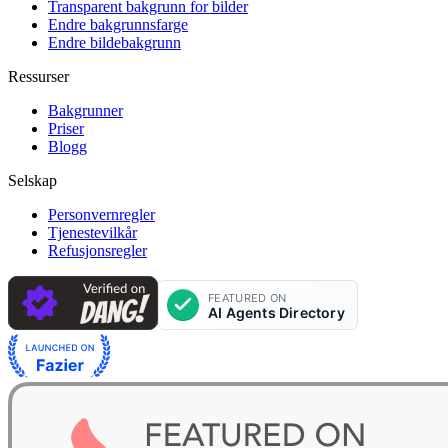
Transparent bakgrunn for bilder
Endre bakgrunnsfarge
Endre bildebakgrunn
Ressurser
Bakgrunner
Priser
Blogg
Selskap
Personvernregler
Tjenestevilkår
Refusjonsregler