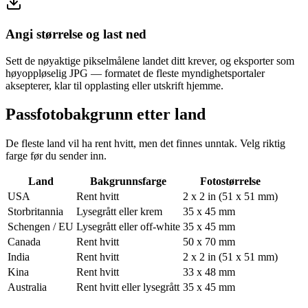
Angi størrelse og last ned
Sett de nøyaktige pikselmålene landet ditt krever, og eksporter som
høyoppløselig JPG — formatet de fleste myndighetsportaler
aksepterer, klar til opplasting eller utskrift hjemme.
Passfotobakgrunn etter land
De fleste land vil ha rent hvitt, men det finnes unntak. Velg riktig
farge før du sender inn.
Land
Bakgrunnsfarge
Fotostørrelse
USA
Rent hvitt
2 x 2 in (51 x 51 mm)
Storbritannia
Lysegrått eller krem
35 x 45 mm
Schengen / EU
Lysegrått eller off-white
35 x 45 mm
Canada
Rent hvitt
50 x 70 mm
India
Rent hvitt
2 x 2 in (51 x 51 mm)
Kina
Rent hvitt
33 x 48 mm
Australia
Rent hvitt eller lysegrått
35 x 45 mm