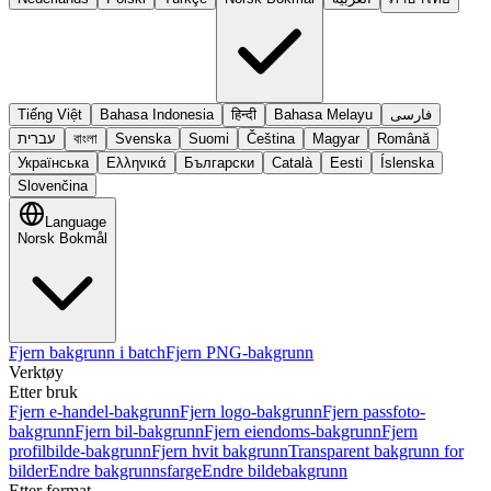
Tiếng Việt
Bahasa Indonesia
हिन्दी
Bahasa Melayu
فارسی
עברית
বাংলা
Svenska
Suomi
Čeština
Magyar
Română
Українська
Ελληνικά
Български
Català
Eesti
Íslenska
Slovenčina
Language
Norsk Bokmål
Fjern bakgrunn i batch
Fjern PNG-bakgrunn
Verktøy
Etter bruk
Fjern e-handel-bakgrunn
Fjern logo-bakgrunn
Fjern passfoto-
bakgrunn
Fjern bil-bakgrunn
Fjern eiendoms-bakgrunn
Fjern
profilbilde-bakgrunn
Fjern hvit bakgrunn
Transparent bakgrunn for
bilder
Endre bakgrunnsfarge
Endre bildebakgrunn
Etter format