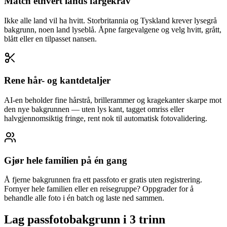
Match ethvert lands fargekrav
Ikke alle land vil ha hvitt. Storbritannia og Tyskland krever lysegrå
bakgrunn, noen land lyseblå. Åpne fargevalgene og velg hvitt, grått,
blått eller en tilpasset nansen.
Rene hår- og kantdetaljer
AI-en beholder fine hårstrå, brillerammer og kragekanter skarpe mot
den nye bakgrunnen — uten lys kant, tagget omriss eller
halvgjennomsiktig fringe, rent nok til automatisk fotovalidering.
Gjør hele familien på én gang
Å fjerne bakgrunnen fra ett passfoto er gratis uten registrering.
Fornyer hele familien eller en reisegruppe? Oppgrader for å
behandle alle foto i én batch og laste ned sammen.
Lag passfotobakgrunn i 3 trinn