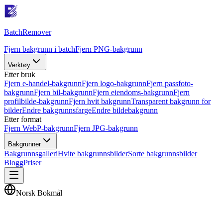
Batch
Remover
Fjern bakgrunn i batch
Fjern PNG-bakgrunn
Verktøy
Etter bruk
Fjern e-handel-bakgrunn
Fjern logo-bakgrunn
Fjern passfoto-
bakgrunn
Fjern bil-bakgrunn
Fjern eiendoms-bakgrunn
Fjern
profilbilde-bakgrunn
Fjern hvit bakgrunn
Transparent bakgrunn for
bilder
Endre bakgrunnsfarge
Endre bildebakgrunn
Etter format
Fjern WebP-bakgrunn
Fjern JPG-bakgrunn
Bakgrunner
Bakgrunnsgalleri
Hvite bakgrunnsbilder
Sorte bakgrunnsbilder
Blogg
Priser
Norsk Bokmål