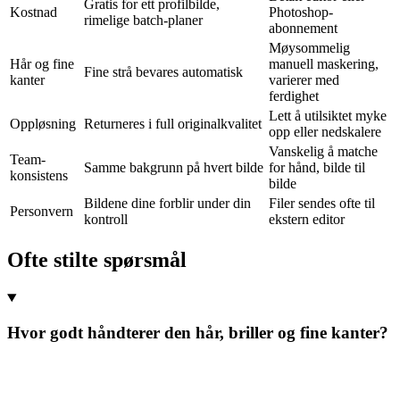
Gratis for ett profilbilde,
Kostnad
Photoshop-
rimelige batch-planer
abonnement
Møysommelig
Hår og fine
manuell maskering,
Fine strå bevares automatisk
kanter
varierer med
ferdighet
Lett å utilsiktet myke
Oppløsning
Returneres i full originalkvalitet
opp eller nedskalere
Vanskelig å matche
Team-
Samme bakgrunn på hvert bilde
for hånd, bilde til
konsistens
bilde
Bildene dine forblir under din
Filer sendes ofte til
Personvern
kontroll
ekstern editor
Ofte stilte spørsmål
Hvor godt håndterer den hår, briller og fine kanter?