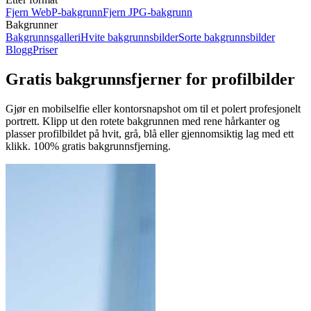
Fjern WebP-bakgrunn
Fjern JPG-bakgrunn
Bakgrunner
Bakgrunnsgalleri
Hvite bakgrunnsbilder
Sorte bakgrunnsbilder
Blogg
Priser
Gratis bakgrunnsfjerner for profilbilder
Gjør en mobilselfie eller kontorsnapshot om til et polert profesjonelt
portrett. Klipp ut den rotete bakgrunnen med rene hårkanter og
plasser profilbildet på hvit, grå, blå eller gjennomsiktig lag med ett
klikk.
100% gratis bakgrunnsfjerning.