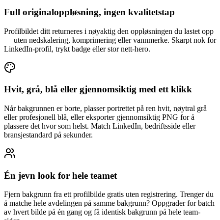
Full originaloppløsning, ingen kvalitetstap
Profilbildet ditt returneres i nøyaktig den oppløsningen du lastet opp
— uten nedskalering, komprimering eller vannmerke. Skarpt nok for
LinkedIn-profil, trykt badge eller stor nett-hero.
Hvit, grå, blå eller gjennomsiktig med ett klikk
Når bakgrunnen er borte, plasser portrettet på ren hvit, nøytral grå
eller profesjonell blå, eller eksporter gjennomsiktig PNG for å
plassere det hvor som helst. Match LinkedIn, bedriftsside eller
bransjestandard på sekunder.
Én jevn look for hele teamet
Fjern bakgrunn fra ett profilbilde gratis uten registrering. Trenger du
å matche hele avdelingen på samme bakgrunn? Oppgrader for batch
av hvert bilde på én gang og få identisk bakgrunn på hele team-