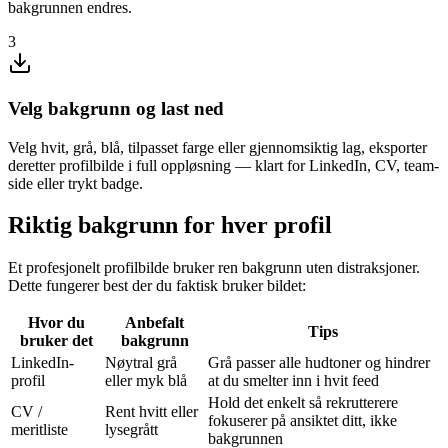
bakgrunnen endres.
3
Velg bakgrunn og last ned
Velg hvit, grå, blå, tilpasset farge eller gjennomsiktig lag, eksporter
deretter profilbilde i full oppløsning — klart for LinkedIn, CV, team-
side eller trykt badge.
Riktig bakgrunn for hver profil
Et profesjonelt profilbilde bruker ren bakgrunn uten distraksjoner.
Dette fungerer best der du faktisk bruker bildet:
Hvor du
Anbefalt
Tips
bruker det
bakgrunn
LinkedIn-
Nøytral grå
Grå passer alle hudtoner og hindrer
profil
eller myk blå
at du smelter inn i hvit feed
Hold det enkelt så rekrutterere
CV /
Rent hvitt eller
fokuserer på ansiktet ditt, ikke
meritliste
lysegrått
bakgrunnen