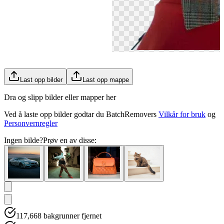
Last opp bilder
Last opp mappe
Dra og slipp bilder eller mapper her
Ved å laste opp bilder godtar du BatchRemovers
Vilkår for bruk
og
Personvernregler
Ingen bilde?
Prøv en av disse:
117,668
bakgrunner fjernet