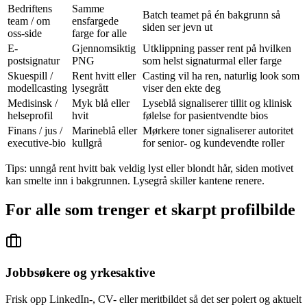
Bedriftens
Samme
Batch teamet på én bakgrunn så
team / om
ensfargede
siden ser jevn ut
oss-side
farge for alle
E-
Gjennomsiktig
Utklippning passer rent på hvilken
postsignatur
PNG
som helst signaturmal eller farge
Skuespill /
Rent hvitt eller
Casting vil ha ren, naturlig look som
modellcasting
lysegrått
viser den ekte deg
Medisinsk /
Myk blå eller
Lyseblå signaliserer tillit og klinisk
helseprofil
hvit
følelse for pasientvendte bios
Finans / jus /
Marineblå eller
Mørkere toner signaliserer autoritet
executive-bio
kullgrå
for senior- og kundevendte roller
Tips: unngå rent hvitt bak veldig lyst eller blondt hår, siden motivet
kan smelte inn i bakgrunnen. Lysegrå skiller kantene renere.
For alle som trenger et skarpt profilbilde
Jobbsøkere og yrkesaktive
Frisk opp LinkedIn-, CV- eller meritbildet så det ser polert og aktuelt