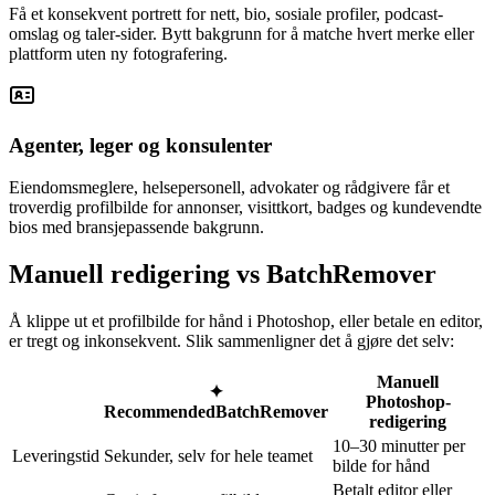
Få et konsekvent portrett for nett, bio, sosiale profiler, podcast-
omslag og taler-sider. Bytt bakgrunn for å matche hvert merke eller
plattform uten ny fotografering.
Agenter, leger og konsulenter
Eiendomsmeglere, helsepersonell, advokater og rådgivere får et
troverdig profilbilde for annonser, visittkort, badges og kundevendte
bios med bransjepassende bakgrunn.
Manuell redigering vs BatchRemover
Å klippe ut et profilbilde for hånd i Photoshop, eller betale en editor,
er tregt og inkonsekvent. Slik sammenligner det å gjøre det selv:
Manuell
✦
Photoshop-
Recommended
BatchRemover
redigering
10–30 minutter per
Leveringstid
Sekunder, selv for hele teamet
bilde for hånd
Betalt editor eller