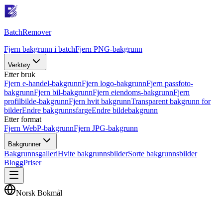
Batch
Remover
Fjern bakgrunn i batch
Fjern PNG-bakgrunn
Verktøy
Etter bruk
Fjern e-handel-bakgrunn
Fjern logo-bakgrunn
Fjern passfoto-
bakgrunn
Fjern bil-bakgrunn
Fjern eiendoms-bakgrunn
Fjern
profilbilde-bakgrunn
Fjern hvit bakgrunn
Transparent bakgrunn for
bilder
Endre bakgrunnsfarge
Endre bildebakgrunn
Etter format
Fjern WebP-bakgrunn
Fjern JPG-bakgrunn
Bakgrunner
Bakgrunnsgalleri
Hvite bakgrunnsbilder
Sorte bakgrunnsbilder
Blogg
Priser
Norsk Bokmål