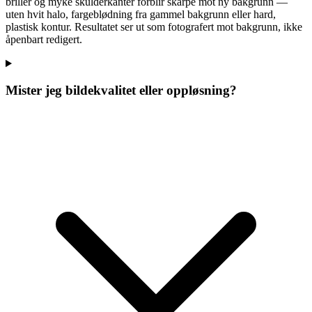
briller og myke skulderkanter forblir skarpe mot ny bakgrunn —
uten hvit halo, fargeblødning fra gammel bakgrunn eller hard,
plastisk kontur. Resultatet ser ut som fotografert mot bakgrunn, ikke
åpenbart redigert.
Mister jeg bildekvalitet eller oppløsning?