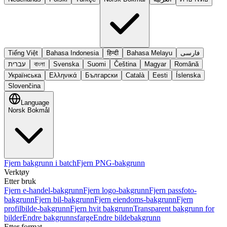
Tiếng Việt
Bahasa Indonesia
हिन्दी
Bahasa Melayu
فارسی
עברית
বাংলা
Svenska
Suomi
Čeština
Magyar
Română
Українська
Ελληνικά
Български
Català
Eesti
Íslenska
Slovenčina
Language
Norsk Bokmål
Fjern bakgrunn i batch
Fjern PNG-bakgrunn
Verktøy
Etter bruk
Fjern e-handel-bakgrunn
Fjern logo-bakgrunn
Fjern passfoto-
bakgrunn
Fjern bil-bakgrunn
Fjern eiendoms-bakgrunn
Fjern
profilbilde-bakgrunn
Fjern hvit bakgrunn
Transparent bakgrunn for
bilder
Endre bakgrunnsfarge
Endre bildebakgrunn
Etter format