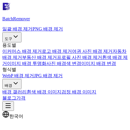
Batch
Remover
일괄 배경 제거
PNG 배경 제거
도구
용도별
이커머스 배경 제거
로고 배경 제거
여권 사진 배경 제거
자동차
배경 제거
부동산 배경 제거
프로필 사진 배경 제거
흰색 배경 제
거
이미지 배경 투명화
사진 배경색 변경
이미지 배경 변경
형식별
WebP 배경 제거
JPG 배경 제거
배경
배경 갤러리
흰색 배경 이미지
검정 배경 이미지
블로그
가격
한국어