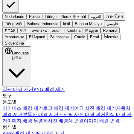
Nederlands
Polski
Türkçe
Norsk Bokmål
العربية
ภาษาไทย
Tiếng Việt
Bahasa Indonesia
हिन्दी
Bahasa Melayu
فارسی
עברית
বাংলা
Svenska
Suomi
Čeština
Magyar
Română
Українська
Ελληνικά
Български
Català
Eesti
Íslenska
Slovenčina
Language
한국어
일괄 배경 제거
PNG 배경 제거
도구
용도별
이커머스 배경 제거
로고 배경 제거
여권 사진 배경 제거
자동차
배경 제거
부동산 배경 제거
프로필 사진 배경 제거
흰색 배경 제
거
이미지 배경 투명화
사진 배경색 변경
이미지 배경 변경
형식별
WebP 배경 제거
JPG 배경 제거