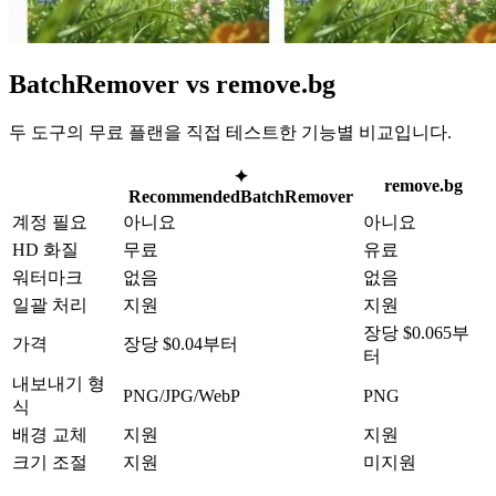
BatchRemover vs remove.bg
두 도구의 무료 플랜을 직접 테스트한 기능별 비교입니다.
✦
remove.bg
Recommended
BatchRemover
계정 필요
아니요
아니요
HD 화질
무료
유료
워터마크
없음
없음
일괄 처리
지원
지원
장당 $0.065부
가격
장당 $0.04부터
터
내보내기 형
PNG/JPG/WebP
PNG
식
배경 교체
지원
지원
크기 조절
지원
미지원