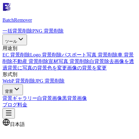
Batch
Remover
一括背景削除
PNG 背景削除
ツール
用途別
EC 背景削除
Logo 背景削除
パスポート写真 背景削除
車 背景
削除
不動産 背景削除
宣材写真 背景削除
白背景除去
画像を透
過背景に
写真の背景色を変更
画像の背景を変更
形式別
WebP 背景削除
JPG 背景削除
背景
背景ギャラリー
白背景画像
黒背景画像
ブログ
料金
日本語