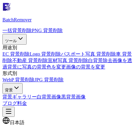
Batch
Remover
一括背景削除
PNG 背景削除
ツール
用途別
EC 背景削除
Logo 背景削除
パスポート写真 背景削除
車 背景
削除
不動産 背景削除
宣材写真 背景削除
白背景除去
画像を透
過背景に
写真の背景色を変更
画像の背景を変更
形式別
WebP 背景削除
JPG 背景削除
背景
背景ギャラリー
白背景画像
黒背景画像
ブログ
料金
日本語