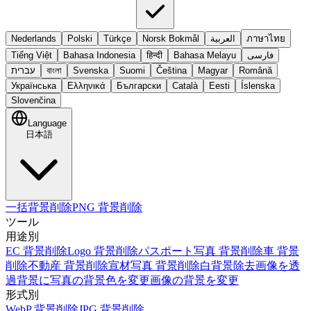
Nederlands
Polski
Türkçe
Norsk Bokmål
العربية
ภาษาไทย
Tiếng Việt
Bahasa Indonesia
हिन्दी
Bahasa Melayu
فارسی
עברית
বাংলা
Svenska
Suomi
Čeština
Magyar
Română
Українська
Ελληνικά
Български
Català
Eesti
Íslenska
Slovenčina
Language
日本語
一括背景削除
PNG 背景削除
ツール
用途別
EC 背景削除
Logo 背景削除
パスポート写真 背景削除
車 背景
削除
不動産 背景削除
宣材写真 背景削除
白背景除去
画像を透
過背景に
写真の背景色を変更
画像の背景を変更
形式別
WebP 背景削除
JPG 背景削除