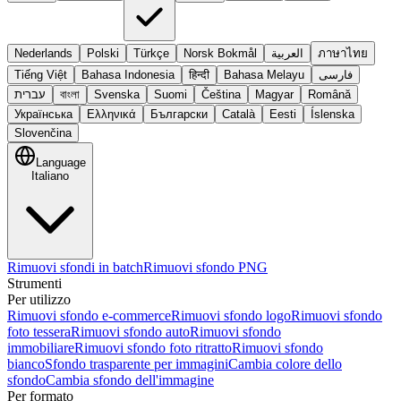
Nederlands
Polski
Türkçe
Norsk Bokmål
العربية
ภาษาไทย
Tiếng Việt
Bahasa Indonesia
हिन्दी
Bahasa Melayu
فارسی
עברית
বাংলা
Svenska
Suomi
Čeština
Magyar
Română
Українська
Ελληνικά
Български
Català
Eesti
Íslenska
Slovenčina
Language
Italiano
Rimuovi sfondi in batch
Rimuovi sfondo PNG
Strumenti
Per utilizzo
Rimuovi sfondo e-commerce
Rimuovi sfondo logo
Rimuovi sfondo
foto tessera
Rimuovi sfondo auto
Rimuovi sfondo
immobiliare
Rimuovi sfondo foto ritratto
Rimuovi sfondo
bianco
Sfondo trasparente per immagini
Cambia colore dello
sfondo
Cambia sfondo dell'immagine
Per formato