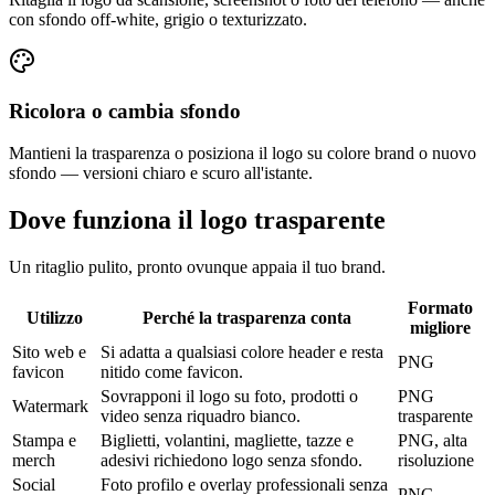
con sfondo off-white, grigio o texturizzato.
Ricolora o cambia sfondo
Mantieni la trasparenza o posiziona il logo su colore brand o nuovo
sfondo — versioni chiaro e scuro all'istante.
Dove funziona il logo trasparente
Un ritaglio pulito, pronto ovunque appaia il tuo brand.
Formato
Utilizzo
Perché la trasparenza conta
migliore
Sito web e
Si adatta a qualsiasi colore header e resta
PNG
favicon
nitido come favicon.
Sovrapponi il logo su foto, prodotti o
PNG
Watermark
video senza riquadro bianco.
trasparente
Stampa e
Biglietti, volantini, magliette, tazze e
PNG, alta
merch
adesivi richiedono logo senza sfondo.
risoluzione
Social
Foto profilo e overlay professionali senza
PNG