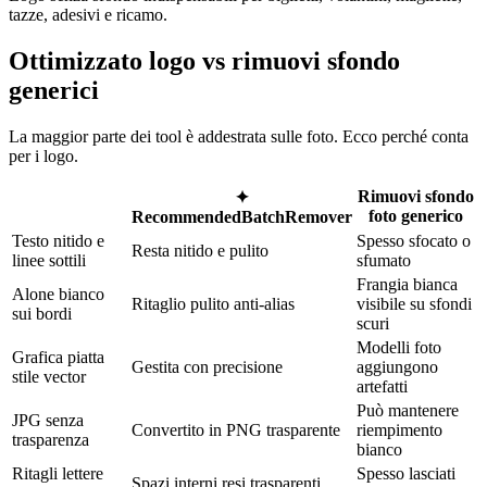
tazze, adesivi e ricamo.
Ottimizzato logo vs rimuovi sfondo
generici
La maggior parte dei tool è addestrata sulle foto. Ecco perché conta
per i logo.
Rimuovi sfondo
✦
foto generico
Recommended
BatchRemover
Testo nitido e
Spesso sfocato o
Resta nitido e pulito
linee sottili
sfumato
Frangia bianca
Alone bianco
Ritaglio pulito anti-alias
visibile su sfondi
sui bordi
scuri
Modelli foto
Grafica piatta
Gestita con precisione
aggiungono
stile vector
artefatti
Può mantenere
JPG senza
Convertito in PNG trasparente
riempimento
trasparenza
bianco
Ritagli lettere
Spesso lasciati
Spazi interni resi trasparenti