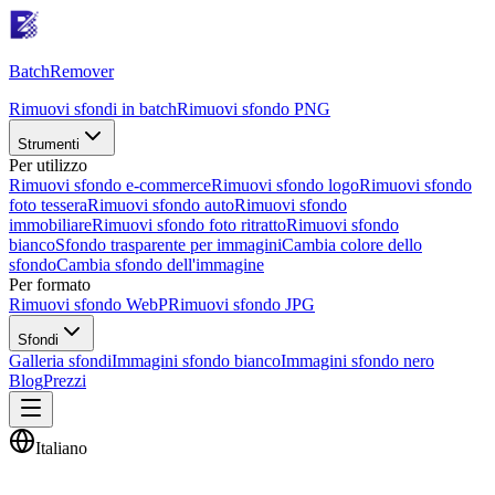
Batch
Remover
Rimuovi sfondi in batch
Rimuovi sfondo PNG
Strumenti
Per utilizzo
Rimuovi sfondo e-commerce
Rimuovi sfondo logo
Rimuovi sfondo
foto tessera
Rimuovi sfondo auto
Rimuovi sfondo
immobiliare
Rimuovi sfondo foto ritratto
Rimuovi sfondo
bianco
Sfondo trasparente per immagini
Cambia colore dello
sfondo
Cambia sfondo dell'immagine
Per formato
Rimuovi sfondo WebP
Rimuovi sfondo JPG
Sfondi
Galleria sfondi
Immagini sfondo bianco
Immagini sfondo nero
Blog
Prezzi
Italiano