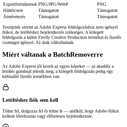
Exportformátumok
PNG/JPG/WebP
PNG
Háttércsere
Támogatott
Támogatott
Átméretezés
Támogatott
Támogatott
Tesztjeink szerint az Adobe Express feldolgozáshoz nem igényel
fiókot, de letöltéshez bejelentkezés szükséges. A kötegelt
feldolgozás a külön Firefly Creative Production terméket és fizetős
csomagot igényel. Az árak változhatnak.
Miért váltanak a BatchRemoverre
Az Adobe Express jól kezeli az egyes képeket — az akadály a
letöltés gombnál jelenik meg, a kötegelt feldolgozás pedig egy
különálló fizetős termékben van.
Letöltéshez fiók sem kell
Töltse fel, dolgozza fel és töltse le — anélkül, hogy Adobe-fiókot
kellene létrehoznia vagy előzetesen bejelentkeznie.