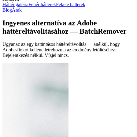
Háttér galéria
Fehér hátterek
Fekete hátterek
Blog
Árak
Ingyenes alternatíva az Adobe
háttéreltávolításához — BatchRemover
Ugyanaz az egy kattintásos háttéreltávolítás — anélkül, hogy
Adobe-fiókot kellene létrehoznia az eredmény letöltéséhez.
Bejelentkezés nélkül. Vízjel nincs.