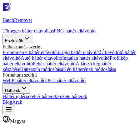
Batch
Remover
Tömeges háttér eltávolítás
PNG háttér eltávolító
Eszközök
Felhasználás szerint
E-commerce háttér eltávolító
Logo háttér eltávolító
Útlevélfotó háttér
eltávolító
Autó háttér eltávolító
Ingatlan háttér eltávolító
Profilkép
háttér eltávolító
Fehér háttér eltávolító
Átlátszó képháttér
készítése
Háttérszín módosítása
Kép hátterének módosítása
Formátum szerint
WebP háttér eltávolító
JPG háttér eltávolító
Hátterek
Háttér galéria
Fehér hátterek
Fekete hátterek
Blog
Árak
Magyar