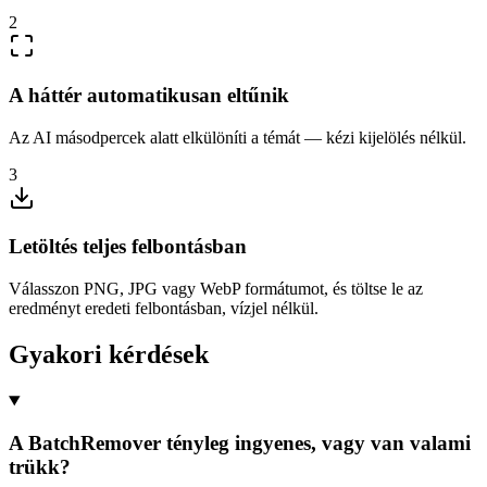
2
A háttér automatikusan eltűnik
Az AI másodpercek alatt elkülöníti a témát — kézi kijelölés nélkül.
3
Letöltés teljes felbontásban
Válasszon PNG, JPG vagy WebP formátumot, és töltse le az
eredményt eredeti felbontásban, vízjel nélkül.
Gyakori kérdések
A BatchRemover tényleg ingyenes, vagy van valami
trükk?