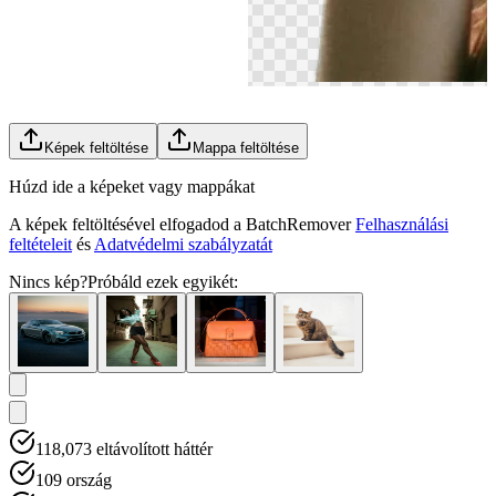
Képek feltöltése
Mappa feltöltése
Húzd ide a képeket vagy mappákat
A képek feltöltésével elfogadod a BatchRemover
Felhasználási
feltételeit
és
Adatvédelmi szabályzatát
Nincs kép?
Próbáld ezek egyikét:
118,073
eltávolított háttér
109
ország