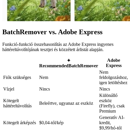
BatchRemover vs. Adobe Express
Funkció-funkció összehasonlítás az Adobe Express ingyenes
háttéreltávolítójának tesztjei és közzétett árlistái alapján.
Adobe
✦
Express
Recommended
BatchRemover
Nem
Fiók szükséges
Nem
feldolgozáshoz,
igen letöltéshez
Vízjel
Nincs
Nincs
Különálló
Kötegelt
eszköz
Beleértve, ugyanaz az eszköz
háttéreltávolítás
(Firefly), csak
Premium
Generatív AI-
Kötegelt árképzés
$0,04-tól/kép
kredit,
$9,99/hó-tól