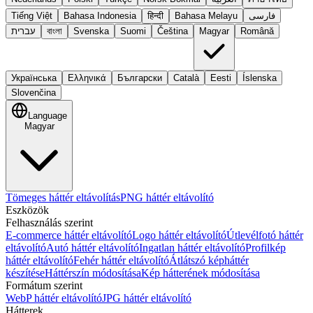
Tiếng Việt
Bahasa Indonesia
हिन्दी
Bahasa Melayu
فارسی
עברית
বাংলা
Svenska
Suomi
Čeština
Magyar
Română
Українська
Ελληνικά
Български
Català
Eesti
Íslenska
Slovenčina
Language
Magyar
Tömeges háttér eltávolítás
PNG háttér eltávolító
Eszközök
Felhasználás szerint
E-commerce háttér eltávolító
Logo háttér eltávolító
Útlevélfotó háttér
eltávolító
Autó háttér eltávolító
Ingatlan háttér eltávolító
Profilkép
háttér eltávolító
Fehér háttér eltávolító
Átlátszó képháttér
készítése
Háttérszín módosítása
Kép hátterének módosítása
Formátum szerint
WebP háttér eltávolító
JPG háttér eltávolító
Hátterek