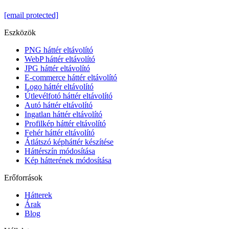
[email protected]
Eszközök
PNG háttér eltávolító
WebP háttér eltávolító
JPG háttér eltávolító
E-commerce háttér eltávolító
Logo háttér eltávolító
Útlevélfotó háttér eltávolító
Autó háttér eltávolító
Ingatlan háttér eltávolító
Profilkép háttér eltávolító
Fehér háttér eltávolító
Átlátszó képháttér készítése
Háttérszín módosítása
Kép hátterének módosítása
Erőforrások
Hátterek
Árak
Blog