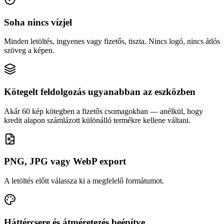
Soha nincs vízjel
Minden letöltés, ingyenes vagy fizetős, tiszta. Nincs logó, nincs átlós
szöveg a képen.
Kötegelt feldolgozás ugyanabban az eszközben
Akár 60 kép kötegben a fizetős csomagokban — anélkül, hogy
kredit alapon számlázott különálló termékre kellene váltani.
PNG, JPG vagy WebP export
A letöltés előtt válassza ki a megfelelő formátumot.
Háttércsere és átméretezés beépítve