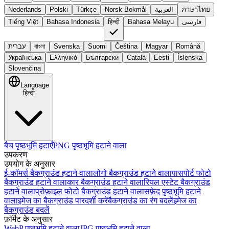
Nederlands
Polski
Türkçe
Norsk Bokmål
العربية
ภาษาไทย
Tiếng Việt
Bahasa Indonesia
हिन्दी
Bahasa Melayu
فارسی
עברית
বাংলা
Svenska
Suomi
Čeština
Magyar
Română
Українська
Ελληνικά
Български
Català
Eesti
Íslenska
Slovenčina
Language
हिन्दी
बैच पृष्ठभूमि हटाएँ
PNG पृष्ठभूमि हटाने वाला
उपकरण
उपयोग के अनुसार
ई-कॉमर्स बैकग्राउंड हटाने वाला
लोगो बैकग्राउंड हटाने वाला
पासपोर्ट फोटो
बैकग्राउंड हटाने वाला
कार बैकग्राउंड हटाने वाला
रियल एस्टेट बैकग्राउंड
हटाने वाला
प्रोफ़ाइल फोटो बैकग्राउंड हटाने वाला
सफ़ेद पृष्ठभूमि हटाने
वाला
इमेज का बैकग्राउंड पारदर्शी करें
बैकग्राउंड का रंग बदलें
इमेज का
बैकग्राउंड बदलें
फ़ॉर्मेट के अनुसार
WebP पृष्ठभूमि हटाने वाला
JPG पृष्ठभूमि हटाने वाला