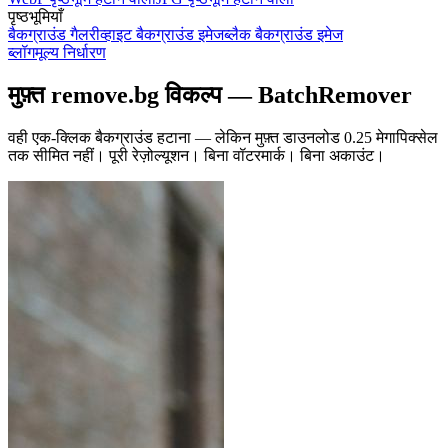
पृष्ठभूमियाँ
बैकग्राउंड गैलरी
व्हाइट बैकग्राउंड इमेज
ब्लैक बैकग्राउंड इमेज
ब्लॉग
मूल्य निर्धारण
मुफ़्त remove.bg विकल्प — BatchRemover
वही एक-क्लिक बैकग्राउंड हटाना — लेकिन मुफ़्त डाउनलोड 0.25 मेगापिक्सेल
तक सीमित नहीं।
पूरी रेज़ोल्यूशन। बिना वॉटरमार्क। बिना अकाउंट।