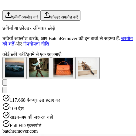
छवियाँ अपलोड करें
फ़ोल्डर अपलोड करें
छवियाँ या फ़ोल्डर खींचकर छोड़ें
छवियाँ अपलोड करके, आप BatchRemover की इन बातों से सहमत हैं:
उपयोग
की शर्तें
और
गोपनीयता नीति
कोई छवि नहीं?
इनमें से एक आज़माएँ:
117,668
बैकग्राउंड हटाए गए
109
देश
साइन-अप की ज़रूरत नहीं
Full HD एक्सपोर्ट
batchremover.com