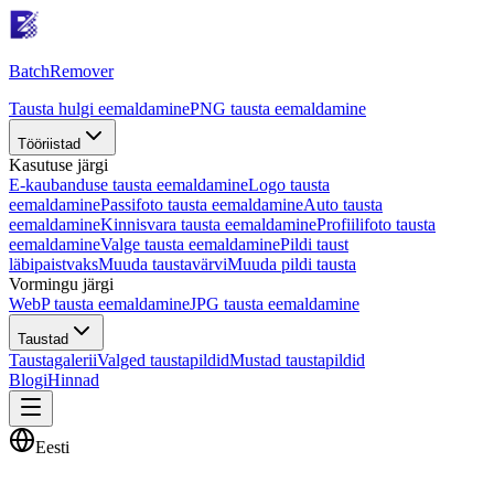
Batch
Remover
Tausta hulgi eemaldamine
PNG tausta eemaldamine
Tööriistad
Kasutuse järgi
E-kaubanduse tausta eemaldamine
Logo tausta
eemaldamine
Passifoto tausta eemaldamine
Auto tausta
eemaldamine
Kinnisvara tausta eemaldamine
Profiilifoto tausta
eemaldamine
Valge tausta eemaldamine
Pildi taust
läbipaistvaks
Muuda taustavärvi
Muuda pildi tausta
Vormingu järgi
WebP tausta eemaldamine
JPG tausta eemaldamine
Taustad
Taustagalerii
Valged taustapildid
Mustad taustapildid
Blogi
Hinnad
Eesti