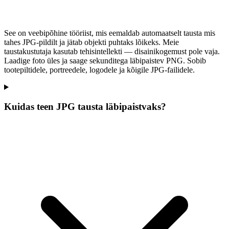
See on veebipõhine tööriist, mis eemaldab automaatselt tausta mis
tahes JPG-pildilt ja jätab objekti puhtaks lõikeks. Meie
taustakustutaja kasutab tehisintellekti — disainikogemust pole vaja.
Laadige foto üles ja saage sekunditega läbipaistev PNG. Sobib
tootepiltidele, portreedele, logodele ja kõigile JPG-failidele.
Kuidas teen JPG tausta läbipaistvaks?