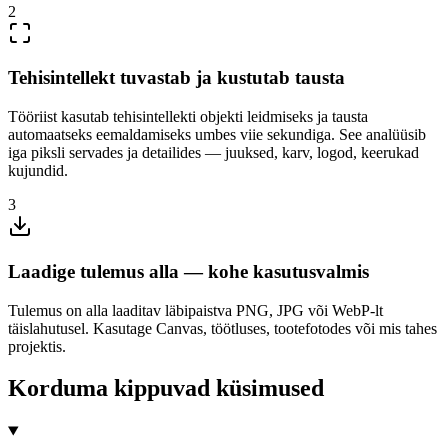
2
Tehisintellekt tuvastab ja kustutab tausta
Tööriist kasutab tehisintellekti objekti leidmiseks ja tausta
automaatseks eemaldamiseks umbes viie sekundiga. See analüüsib
iga piksli servades ja detailides — juuksed, karv, logod, keerukad
kujundid.
3
Laadige tulemus alla — kohe kasutusvalmis
Tulemus on alla laaditav läbipaistva PNG, JPG või WebP-lt
täislahutusel. Kasutage Canvas, töötluses, tootefotodes või mis tahes
projektis.
Korduma kippuvad küsimused