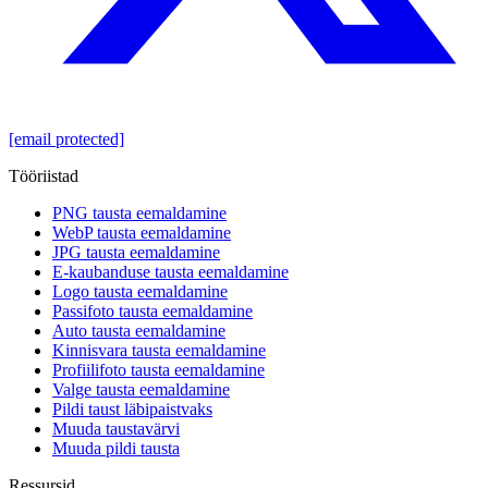
[email protected]
Tööriistad
PNG tausta eemaldamine
WebP tausta eemaldamine
JPG tausta eemaldamine
E-kaubanduse tausta eemaldamine
Logo tausta eemaldamine
Passifoto tausta eemaldamine
Auto tausta eemaldamine
Kinnisvara tausta eemaldamine
Profiilifoto tausta eemaldamine
Valge tausta eemaldamine
Pildi taust läbipaistvaks
Muuda taustavärvi
Muuda pildi tausta
Ressursid