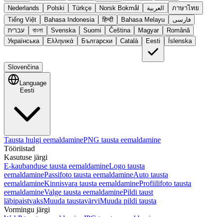
Nederlands
Polski
Türkçe
Norsk Bokmål
العربية
ภาษาไทย
Tiếng Việt
Bahasa Indonesia
हिन्दी
Bahasa Melayu
فارسی
עברית
বাংলা
Svenska
Suomi
Čeština
Magyar
Română
Українська
Ελληνικά
Български
Català
Eesti
Íslenska
Slovenčina
Language
Eesti
Tausta hulgi eemaldamine
PNG tausta eemaldamine
Tööriistad
Kasutuse järgi
E-kaubanduse tausta eemaldamine
Logo tausta
eemaldamine
Passifoto tausta eemaldamine
Auto tausta
eemaldamine
Kinnisvara tausta eemaldamine
Profiilifoto tausta
eemaldamine
Valge tausta eemaldamine
Pildi taust
läbipaistvaks
Muuda taustavärvi
Muuda pildi tausta
Vormingu järgi