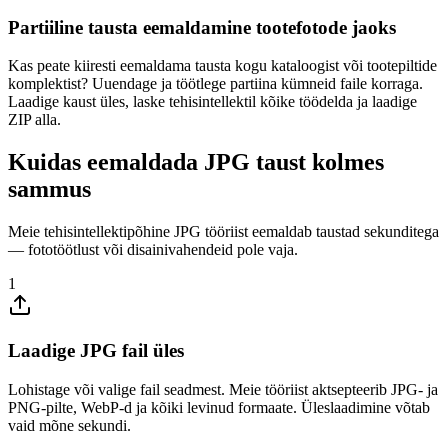
Partiiline tausta eemaldamine tootefotode jaoks
Kas peate kiiresti eemaldama tausta kogu kataloogist või tootepiltide
komplektist? Uuendage ja töötlege partiina kümneid faile korraga.
Laadige kaust üles, laske tehisintellektil kõike töödelda ja laadige
ZIP alla.
Kuidas eemaldada JPG taust kolmes
sammus
Meie tehisintellektipõhine JPG tööriist eemaldab taustad sekunditega
— fototöötlust või disainivahendeid pole vaja.
1
Laadige JPG fail üles
Lohistage või valige fail seadmest. Meie tööriist aktsepteerib JPG- ja
PNG-pilte, WebP-d ja kõiki levinud formaate. Üleslaadimine võtab
vaid mõne sekundi.