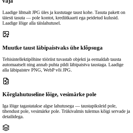
vaja
Laadige lihtsalt JPG üles ja kustutage taust kohe. Tasuta pakett on
täiesti tasuta — pole kontot, krediitkaarti ega peidetud kulusid.
Laadige lõige alla täislahutusel.
Muutke taust läbipaistvaks ühe klõpsuga
Tehisintellektipõhine tööriist tuvastab objekti ja eemaldab tausta
automaatselt ning annab puhta pildi läbipaistva taustaga. Laadige
alla läbipaistev PNG, WebP või JPG.
Kõrglahutuseline lõige, vesimärke pole
Iga lõige tagastatakse algse lahutusega — taustapiksleid pole,
tihendust pole, vesimärke pole. Trükivalmis tulemus kõigi servade ja
detailidega.