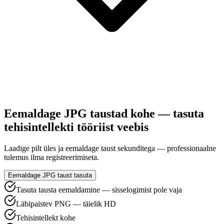
Eemaldage JPG taustad kohe — tasuta
tehisintellekti tööriist veebis
Laadige pilt üles ja eemaldage taust sekunditega — professionaalne
tulemus ilma registreerimiseta.
Eemaldage JPG taust tasuta
Tasuta tausta eemaldamine — sisselogimist pole vaja
Läbipaistev PNG — täielik HD
Tehisintellekt kohe