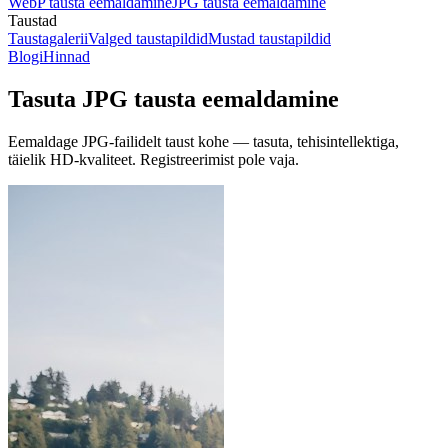
WebP tausta eemaldamine
JPG tausta eemaldamine
Taustad
Taustagalerii
Valged taustapildid
Mustad taustapildid
Blogi
Hinnad
Tasuta JPG tausta eemaldamine
Eemaldage JPG-failidelt taust kohe — tasuta, tehisintellektiga,
täielik HD-kvaliteet.
Registreerimist pole vaja.