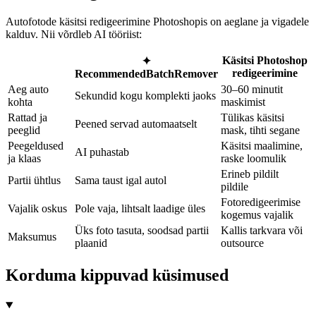
Autofotode käsitsi redigeerimine Photoshopis on aeglane ja vigadele
kalduv. Nii võrdleb AI tööriist:
Käsitsi Photoshop
✦
redigeerimine
Recommended
BatchRemover
Aeg auto
30–60 minutit
Sekundid kogu komplekti jaoks
kohta
maskimist
Rattad ja
Tülikas käsitsi
Peened servad automaatselt
peeglid
mask, tihti segane
Peegeldused
Käsitsi maalimine,
AI puhastab
ja klaas
raske loomulik
Erineb pildilt
Partii ühtlus
Sama taust igal autol
pildile
Fotoredigeerimise
Vajalik oskus
Pole vaja, lihtsalt laadige üles
kogemus vajalik
Üks foto tasuta, soodsad partii
Kallis tarkvara või
Maksumus
plaanid
outsource
Korduma kippuvad küsimused