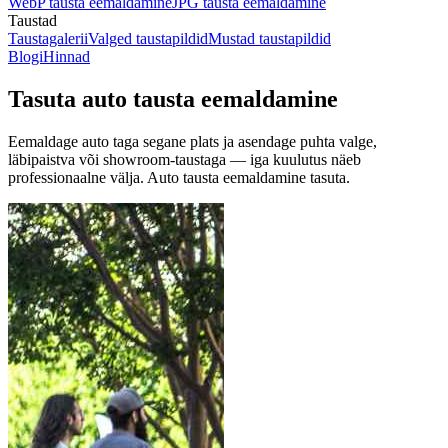
WebP tausta eemaldamine
JPG tausta eemaldamine
Taustad
Taustagalerii
Valged taustapildid
Mustad taustapildid
Blogi
Hinnad
Tasuta auto tausta eemaldamine
Eemaldage auto taga segane plats ja asendage puhta valge,
läbipaistva või showroom-taustaga — iga kuulutus näeb
professionaalne välja.
Auto tausta eemaldamine tasuta.