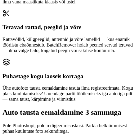
ilma vana maastikuta klaasis või ustel.
Teravad rattad, peeglid ja võre
Rattavõllid, külgpeeglid, antennid ja võre lamellid — kus enamik
tööriistu ebaõnnestub. BatchRemover hoiab peened servad teravad
— ilma valge halo, lõigatud peegli või sakilise kontuurita.
Puhastage kogu laoseis korraga
Ühe autofoto tausta eemaldamine tasuta ilma registreerimata. Kogu
plats kuulutamiseks? Uuendage partii töötlemiseks iga auto iga pilt
— sama taust, kärpimine ja viimistlus.
Auto tausta eemaldamine 3 sammuga
Pole Photoshopi, pole redigeerimisoskusi. Parkla hetktõmmisest
puhas kuulutuse foto sekunditega.