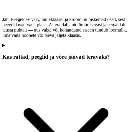
Jah. Peegeldav värv, tuuleklaasid ja kroom on raskemad osad, sest
peegeldavad vana platsi. AI eraldab auto ümbritsevast ja eemaldab
tausta puhtalt — uus valge või kohandatud stseen tundub loomulik,
ilma vana hoonete või taeva jäljeta klaasis.
Kas rattad, peeglid ja võre jäävad teravaks?