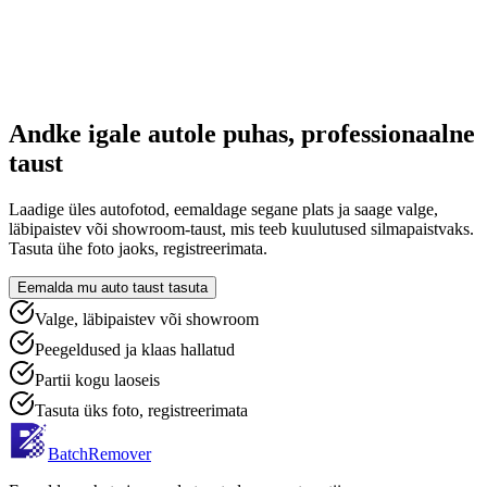
Andke igale autole puhas, professionaalne
taust
Laadige üles autofotod, eemaldage segane plats ja saage valge,
läbipaistev või showroom-taust, mis teeb kuulutused silmapaistvaks.
Tasuta ühe foto jaoks, registreerimata.
Eemalda mu auto taust tasuta
Valge, läbipaistev või showroom
Peegeldused ja klaas hallatud
Partii kogu laoseis
Tasuta üks foto, registreerimata
BatchRemover