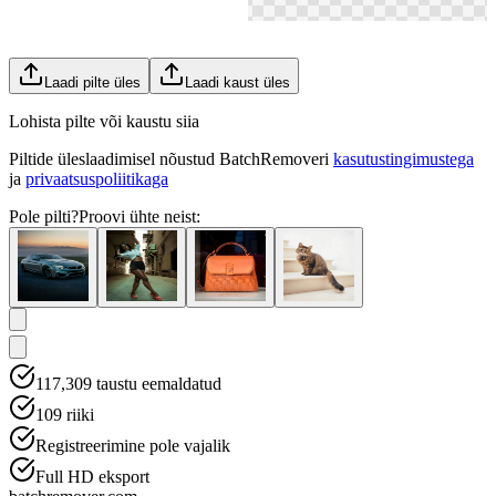
Laadi pilte üles
Laadi kaust üles
Lohista pilte või kaustu siia
Piltide üleslaadimisel nõustud BatchRemoveri
kasutustingimustega
ja
privaatsuspoliitikaga
Pole pilti?
Proovi ühte neist:
117,309
taustu eemaldatud
109
riiki
Registreerimine pole vajalik
Full HD eksport