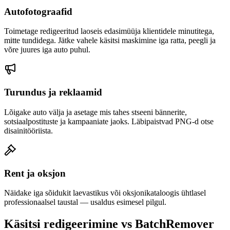
Autofotograafid
Toimetage redigeeritud laoseis edasimüüja klientidele minutitega,
mitte tundidega. Jätke vahele käsitsi maskimine iga ratta, peegli ja
võre juures iga auto puhul.
Turundus ja reklaamid
Lõigake auto välja ja asetage mis tahes stseeni bännerite,
sotsiaalpostituste ja kampaaniate jaoks. Läbipaistvad PNG-d otse
disainitööriista.
Rent ja oksjon
Näidake iga sõidukit laevastikus või oksjonikataloogis ühtlasel
professionaalsel taustal — usaldus esimesel pilgul.
Käsitsi redigeerimine vs BatchRemover