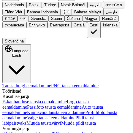
Nederlands
Polski
Türkçe
Norsk Bokmål
العربية
ภาษาไทย
Tiếng Việt
Bahasa Indonesia
हिन्दी
Bahasa Melayu
فارسی
עברית
বাংলা
Svenska
Suomi
Čeština
Magyar
Română
Українська
Ελληνικά
Български
Català
Eesti
Íslenska
Slovenčina
Language
Eesti
Tausta hulgi eemaldamine
PNG tausta eemaldamine
Tööriistad
Kasutuse järgi
E-kaubanduse tausta eemaldamine
Logo tausta
eemaldamine
Passifoto tausta eemaldamine
Auto tausta
eemaldamine
Kinnisvara tausta eemaldamine
Profiilifoto tausta
eemaldamine
Valge tausta eemaldamine
Pildi taust
läbipaistvaks
Muuda taustavärvi
Muuda pildi tausta
Vormingu järgi