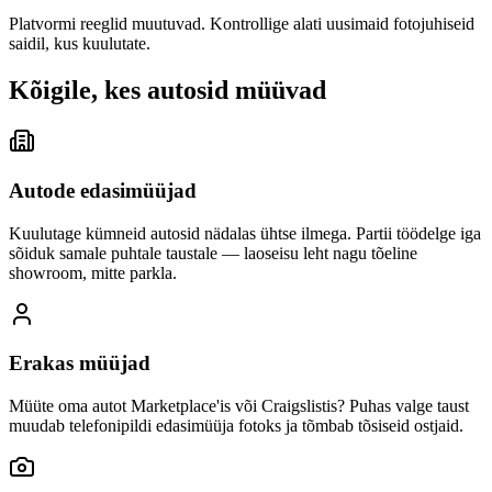
Platvormi reeglid muutuvad. Kontrollige alati uusimaid fotojuhiseid
saidil, kus kuulutate.
Kõigile, kes autosid müüvad
Autode edasimüüjad
Kuulutage kümneid autosid nädalas ühtse ilmega. Partii töödelge iga
sõiduk samale puhtale taustale — laoseisu leht nagu tõeline
showroom, mitte parkla.
Erakas müüjad
Müüte oma autot Marketplace'is või Craigslistis? Puhas valge taust
muudab telefonipildi edasimüüja fotoks ja tõmbab tõsiseid ostjaid.