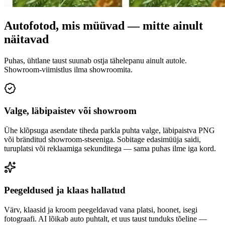
Autofotod, mis müüvad — mitte ainult
näitavad
Puhas, ühtlane taust suunab ostja tähelepanu ainult autole.
Showroom-viimistlus ilma showroomita.
Valge, läbipaistev või showroom
Ühe klõpsuga asendate tiheda parkla puhta valge, läbipaistva PNG
või bränditud showroom-stseeniga. Sobitage edasimüüja saidi,
turuplatsi või reklaamiga sekunditega — sama puhas ilme iga kord.
Peegeldused ja klaas hallatud
Värv, klaasid ja kroom peegeldavad vana platsi, hoonet, isegi
fotograafi. AI lõikab auto puhtalt, et uus taust tunduks tõeline —