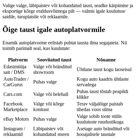
Valige valge, läbipaistev või kohandatud taust, seadke kärpimine ja
eksportige kõrge eraldusvõimega pilt — valmis igale kuulutuse
saidile, turuplatsile või reklaamile.
Õige taust igale autoplatvormile
Enamik autoplatvorme eelistab puhtat tausta ilma segajateta. Nii
toimib parimalt seal, kus kuulutate:
Platvorm
Soovitatud taust
Nõuanne
Edasimüüja
Valge või bränditud
Ühtlane taust kogu laoseisul
sait / DMS
showroom
AutoTrader /
Kogu auto kaadris ühtlaste
Puhas valge
CarGurus
servadega
Puhas taust tõstab peapildi
Cars.com
Valge või helehall
klikke
Facebook
Valge või kõrge
Terav väljalõige paistab
Marketplace
kontrast
tihedas voos silma
Valge sobib toote stiilis
eBay Motors
Puhas valge
kuulutuste ruudustikuga
Instagram /
Läbipaistev või
Asetage auto bränditud või
reklaamid
kohandatud stseen
hooajalisele taustale