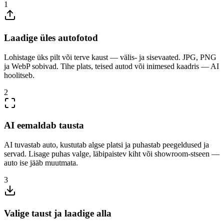
1
Laadige üles autofotod
Lohistage üks pilt või terve kaust — välis- ja sisevaated. JPG, PNG
ja WebP sobivad. Tihe plats, teised autod või inimesed kaadris — AI
hoolitseb.
2
AI eemaldab tausta
AI tuvastab auto, kustutab algse platsi ja puhastab peegeldused ja
servad. Lisage puhas valge, läbipaistev kiht või showroom-stseen —
auto ise jääb muutmata.
3
Valige taust ja laadige alla