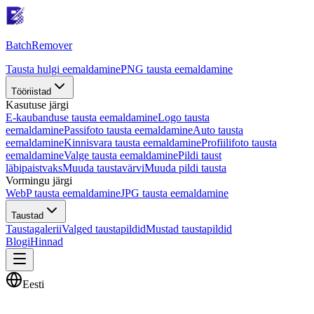
Batch
Remover
Tausta hulgi eemaldamine
PNG tausta eemaldamine
Tööriistad
Kasutuse järgi
E-kaubanduse tausta eemaldamine
Logo tausta
eemaldamine
Passifoto tausta eemaldamine
Auto tausta
eemaldamine
Kinnisvara tausta eemaldamine
Profiilifoto tausta
eemaldamine
Valge tausta eemaldamine
Pildi taust
läbipaistvaks
Muuda taustavärvi
Muuda pildi tausta
Vormingu järgi
WebP tausta eemaldamine
JPG tausta eemaldamine
Taustad
Taustagalerii
Valged taustapildid
Mustad taustapildid
Blogi
Hinnad
Eesti