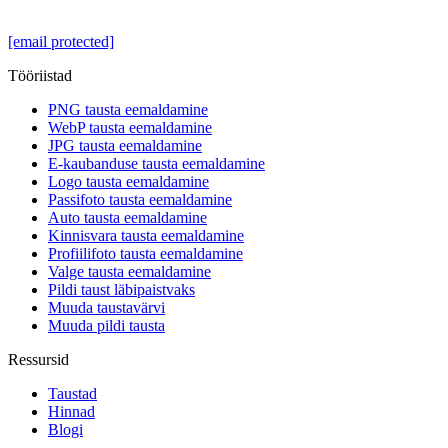
[email protected]
Tööriistad
PNG tausta eemaldamine
WebP tausta eemaldamine
JPG tausta eemaldamine
E-kaubanduse tausta eemaldamine
Logo tausta eemaldamine
Passifoto tausta eemaldamine
Auto tausta eemaldamine
Kinnisvara tausta eemaldamine
Profiilifoto tausta eemaldamine
Valge tausta eemaldamine
Pildi taust läbipaistvaks
Muuda taustavärvi
Muuda pildi tausta
Ressursid
Taustad
Hinnad
Blogi