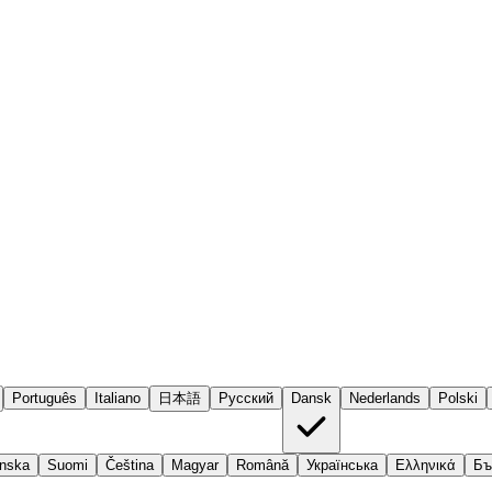
Português
Italiano
日本語
Русский
Dansk
Nederlands
Polski
nska
Suomi
Čeština
Magyar
Română
Українська
Ελληνικά
Бъ