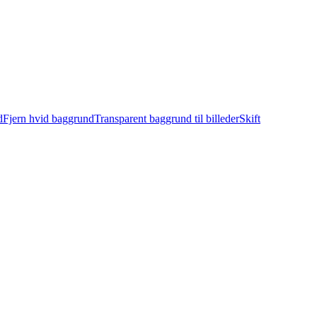
d
Fjern hvid baggrund
Transparent baggrund til billeder
Skift