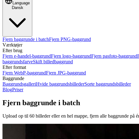
Language
Dansk
Fjern baggrunde i batch
Fjern PNG-baggrund
Værktøjer
Efter brug
Fjern e-handel-baggrund
Fjern logo-baggrund
Fjern pasfoto-baggrund
baggrundsfarve
Skift billedbaggrund
Efter format
Fjern WebP-baggrund
Fjern JPG-baggrund
Baggrunde
Baggrundsgalleri
Hvide baggrundsbilleder
Sorte baggrundsbilleder
Blog
Priser
Fjern baggrunde i batch
Upload op til 60 billeder eller en hel mappe, fjern alle baggrunde på é