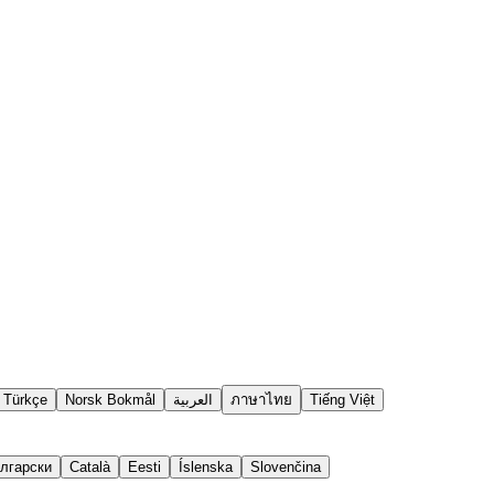
Türkçe
Norsk Bokmål
العربية
ภาษาไทย
Tiếng Việt
лгарски
Català
Eesti
Íslenska
Slovenčina