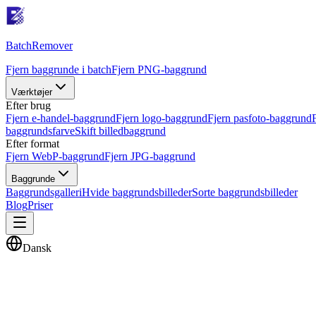
Batch
Remover
Fjern baggrunde i batch
Fjern PNG-baggrund
Værktøjer
Efter brug
Fjern e-handel-baggrund
Fjern logo-baggrund
Fjern pasfoto-baggrund
baggrundsfarve
Skift billedbaggrund
Efter format
Fjern WebP-baggrund
Fjern JPG-baggrund
Baggrunde
Baggrundsgalleri
Hvide baggrundsbilleder
Sorte baggrundsbilleder
Blog
Priser
Dansk