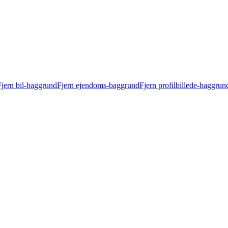
Fjern bil-baggrund
Fjern ejendoms-baggrund
Fjern profilbillede-baggrun