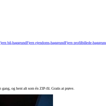
Fjern bil-baggrund
Fjern ejendoms-baggrund
Fjern profilbillede-baggrun
n gang, og hent alt som én ZIP-fil.
Gratis at prøve.