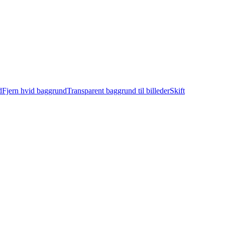
d
Fjern hvid baggrund
Transparent baggrund til billeder
Skift