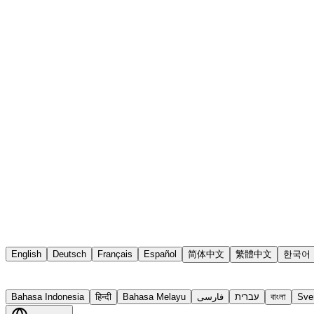
English
Deutsch
Français
Español
简体中文
繁體中文
한국어
Bahasa Indonesia
हिन्दी
Bahasa Melayu
فارسی
עברית
বাংলা
Sve