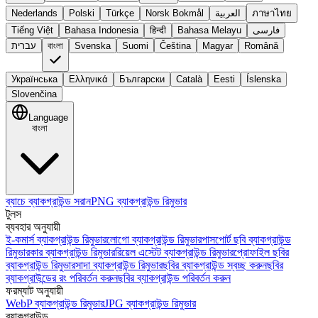
Nederlands
Polski
Türkçe
Norsk Bokmål
العربية
ภาษาไทย
Tiếng Việt
Bahasa Indonesia
हिन्दी
Bahasa Melayu
فارسی
עברית
বাংলা
Svenska
Suomi
Čeština
Magyar
Română
Українська
Ελληνικά
Български
Català
Eesti
Íslenska
Slovenčina
Language
বাংলা
ব্যাচে ব্যাকগ্রাউন্ড সরান
PNG ব্যাকগ্রাউন্ড রিমুভার
টুলস
ব্যবহার অনুযায়ী
ই-কমার্স ব্যাকগ্রাউন্ড রিমুভার
লোগো ব্যাকগ্রাউন্ড রিমুভার
পাসপোর্ট ছবি ব্যাকগ্রাউন্ড
রিমুভার
কার ব্যাকগ্রাউন্ড রিমুভার
রিয়েল এস্টেট ব্যাকগ্রাউন্ড রিমুভার
প্রোফাইল ছবির
ব্যাকগ্রাউন্ড রিমুভার
সাদা ব্যাকগ্রাউন্ড রিমুভার
ছবির ব্যাকগ্রাউন্ড স্বচ্ছ করুন
ছবির
ব্যাকগ্রাউন্ডের রং পরিবর্তন করুন
ছবির ব্যাকগ্রাউন্ড পরিবর্তন করুন
ফরম্যাট অনুযায়ী
WebP ব্যাকগ্রাউন্ড রিমুভার
JPG ব্যাকগ্রাউন্ড রিমুভার
ব্যাকগ্রাউন্ড