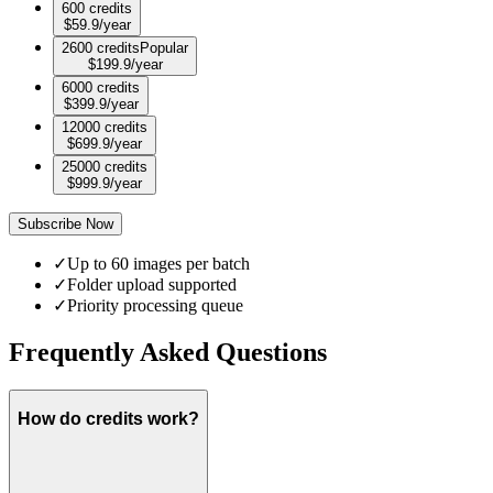
600 credits
$
59.9
/year
2600 credits
Popular
$
199.9
/year
6000 credits
$
399.9
/year
12000 credits
$
699.9
/year
25000 credits
$
999.9
/year
Subscribe Now
✓
Up to 60 images per batch
✓
Folder upload supported
✓
Priority processing queue
Frequently Asked Questions
How do credits work?