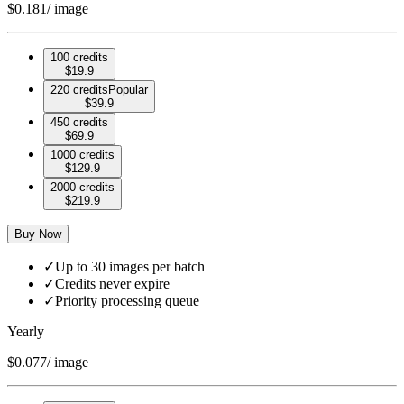
$
0.181
/ image
100 credits
$
19.9
220 credits
Popular
$
39.9
450 credits
$
69.9
1000 credits
$
129.9
2000 credits
$
219.9
Buy Now
✓
Up to 30 images per batch
✓
Credits never expire
✓
Priority processing queue
Yearly
$
0.077
/ image