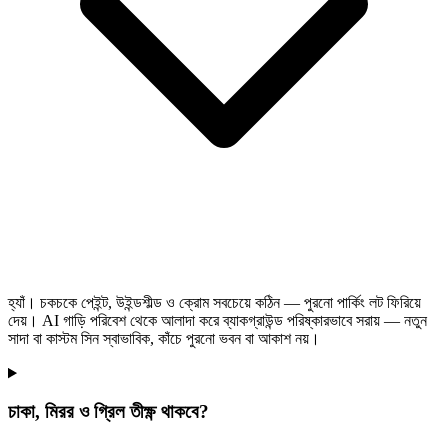
হ্যাঁ। চকচকে পেইন্ট, উইন্ডশীল্ড ও ক্রোম সবচেয়ে কঠিন — পুরনো পার্কিং লট ফিরিয়ে
দেয়। AI গাড়ি পরিবেশ থেকে আলাদা করে ব্যাকগ্রাউন্ড পরিষ্কারভাবে সরায় — নতুন
সাদা বা কাস্টম সিন স্বাভাবিক, কাঁচে পুরনো ভবন বা আকাশ নয়।
চাকা, মিরর ও গ্রিল তীক্ষ্ণ থাকবে?