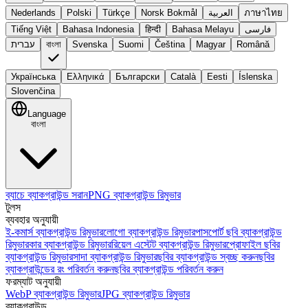
Nederlands
Polski
Türkçe
Norsk Bokmål
العربية
ภาษาไทย
Tiếng Việt
Bahasa Indonesia
हिन्दी
Bahasa Melayu
فارسی
עברית
বাংলা
Svenska
Suomi
Čeština
Magyar
Română
Українська
Ελληνικά
Български
Català
Eesti
Íslenska
Slovenčina
Language
বাংলা
ব্যাচে ব্যাকগ্রাউন্ড সরান
PNG ব্যাকগ্রাউন্ড রিমুভার
টুলস
ব্যবহার অনুযায়ী
ই-কমার্স ব্যাকগ্রাউন্ড রিমুভার
লোগো ব্যাকগ্রাউন্ড রিমুভার
পাসপোর্ট ছবি ব্যাকগ্রাউন্ড
রিমুভার
কার ব্যাকগ্রাউন্ড রিমুভার
রিয়েল এস্টেট ব্যাকগ্রাউন্ড রিমুভার
প্রোফাইল ছবির
ব্যাকগ্রাউন্ড রিমুভার
সাদা ব্যাকগ্রাউন্ড রিমুভার
ছবির ব্যাকগ্রাউন্ড স্বচ্ছ করুন
ছবির
ব্যাকগ্রাউন্ডের রং পরিবর্তন করুন
ছবির ব্যাকগ্রাউন্ড পরিবর্তন করুন
ফরম্যাট অনুযায়ী
WebP ব্যাকগ্রাউন্ড রিমুভার
JPG ব্যাকগ্রাউন্ড রিমুভার
ব্যাকগ্রাউন্ড