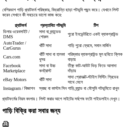
বেশিরভাগ গাড়ি প্ল্যাটফর্ম পরিষ্কার, বিভ্রান্তি ছাড়া পটভূমি পছন্দ করে। যেখানে লিস্ট
করেন সেখানে কী সবচেয়ে ভালো কাজ করে:
প্ল্যাটফর্ম
প্রস্তাবিত পটভূমি
টিপ
ডিলার ওয়েবসাইট /
সাদা বা ব্র্যান্ডেড
পুরো ইনভেন্টরিতে একই ব্যাকগ্রাউন্ড
DMS
শোরুম
AutoTrader /
খাঁটি সাদা
গাড়ি পুরো ফ্রেমে, সমান মার্জিন
CarGurus
খাঁটি সাদা বা হালকা
পরিষ্কার ব্যাকগ্রাউন্ড মূল ছবিতে ক্লিক
Cars.com
ধূসর
বাড়ায়
Facebook
সাদা বা উচ্চ
তীক্ষ্ণ কাট-আউট ভিড় ফিডে আলাদা
Marketplace
কনট্রাস্ট
দাঁড়ায়
সাদা প্রোডাক্ট-স্টাইল লিস্টিং গ্রিডের
eBay Motors
খাঁটি সাদা
সাথে মেলে
Instagram / বিজ্ঞাপন
স্বচ্ছ বা কাস্টম সিন
গাড়ি ব্র্যান্ড বা মৌসুমি পটভূমিতে রাখুন
প্ল্যাটফর্মের নিয়ম বদলায়। লিস্ট করার আগে সাইটের সর্বশেষ ফটো গাইডলাইন দেখুন।
গাড়ি বিক্রি করা সবার জন্য