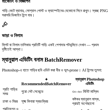
মার্কেটিং ও বিজ্ঞাপন
গাড়ি কেটে ব্যানার, সোশ্যাল পোস্ট ও ক্যাম্পেইনের যেকোনো সিনে রাখুন। স্বচ্ছ PNG
সরাসরি ডিজাইন টুলে যায়।
ভাড়া ও নিলাম
ফ্লিট বা নিলাম তালিকায় প্রতিটি গাড়ি একই পেশাদার পটভূমিতে দেখান — প্রথম
দৃষ্টিতেই আস্থা।
ম্যানুয়াল এডিটিং বনাম BatchRemover
Photoshop-এ হাতে গাড়ির ছবি এডিট করা ধীর ও ভুল-prone। AI টুলের তুলনা:
ম্যানুয়াল Photoshop
✦
এডিটিং
Recommended
BatchRemover
প্রতি গাড়ির
পুরো সেট সেকেন্ডে
৩০–৬০ মিনিট মাস্কিং
সময়
কষ্টকর ম্যানুয়াল মাস্ক,
চাকা ও মিরর
সূক্ষ্ম কিনারা স্বয়ংক্রিয়
প্রায়ই অগোছালো
প্রতিফলন ও