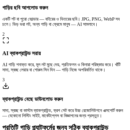
গাড়ির ছবি আপলোড করুন
একটি শট বা পুরো ফোল্ডার — বাইরের ও ভিতরের ছবি। JPG, PNG, WebP সব
চলে। ভিড় ভরা লট, অন্য গাড়ি বা ফ্রেমে মানুষ — AI সামলাবে।
2
AI ব্যাকগ্রাউন্ড সরায়
AI গাড়ি শনাক্ত করে, মূল লট মুছে দেয়, প্রতিফলন ও কিনারা পরিষ্কার করে। খাঁটি
সাদা, স্বচ্ছ লেয়ার বা শোরুম সিন দিন — গাড়ি নিজে অপরিবর্তিত থাকে।
3
ব্যাকগ্রাউন্ড বেছে ডাউনলোড করুন
সাদা, স্বচ্ছ বা কাস্টম ব্যাকগ্রাউন্ড, ক্রপ সেট করে উচ্চ রেজোলিউশনে এক্সপোর্ট করুন
— যেকোনো লিস্টিং সাইট, মার্কেটপ্লেস বা বিজ্ঞাপনের জন্য প্রস্তুত।
প্রতিটি গাড়ি প্ল্যাটফর্মের জন্য সঠিক ব্যাকগ্রাউন্ড