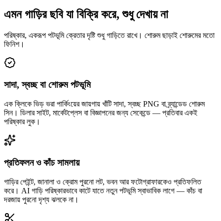
এমন গাড়ির ছবি যা বিক্রি করে, শুধু দেখায় না
পরিষ্কার, একরূপ পটভূমি ক্রেতার দৃষ্টি শুধু গাড়িতে রাখে। শোরুম ছাড়াই শোরুমের মতো
ফিনিশ।
সাদা, স্বচ্ছ বা শোরুম পটভূমি
এক ক্লিকে ভিড় ভরা পার্কিংয়ের জায়গায় খাঁটি সাদা, স্বচ্ছ PNG বা ব্র্যান্ডেড শোরুম
সিন। ডিলার সাইট, মার্কেটপ্লেস বা বিজ্ঞাপনের জন্য সেকেন্ডে — প্রতিবার একই
পরিষ্কার লুক।
প্রতিফলন ও কাঁচ সামলায়
গাড়ির পেইন্ট, জানালা ও ক্রোম পুরনো লট, ভবন আর ফটোগ্রাফারকেও প্রতিফলিত
করে। AI গাড়ি পরিষ্কারভাবে কাটে যাতে নতুন পটভূমি স্বাভাবিক লাগে — কাঁচ বা
দরজায় পুরনো দৃশ্য ঝলকে না।