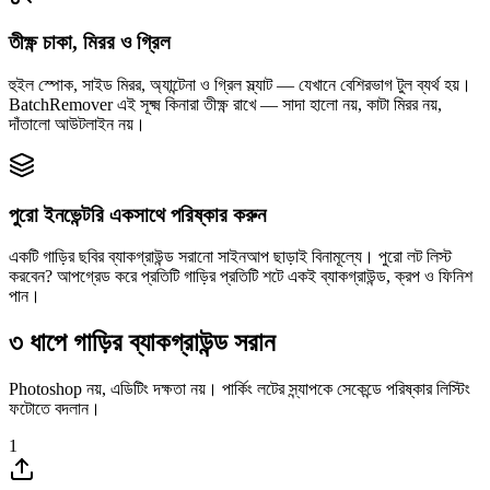
তীক্ষ্ণ চাকা, মিরর ও গ্রিল
হুইল স্পোক, সাইড মিরর, অ্যান্টেনা ও গ্রিল স্ল্যাট — যেখানে বেশিরভাগ টুল ব্যর্থ হয়।
BatchRemover এই সূক্ষ্ম কিনারা তীক্ষ্ণ রাখে — সাদা হালো নয়, কাটা মিরর নয়,
দাঁতালো আউটলাইন নয়।
পুরো ইনভেন্টরি একসাথে পরিষ্কার করুন
একটি গাড়ির ছবির ব্যাকগ্রাউন্ড সরানো সাইনআপ ছাড়াই বিনামূল্যে। পুরো লট লিস্ট
করবেন? আপগ্রেড করে প্রতিটি গাড়ির প্রতিটি শটে একই ব্যাকগ্রাউন্ড, ক্রপ ও ফিনিশ
পান।
৩ ধাপে গাড়ির ব্যাকগ্রাউন্ড সরান
Photoshop নয়, এডিটিং দক্ষতা নয়। পার্কিং লটের স্ন্যাপকে সেকেন্ডে পরিষ্কার লিস্টিং
ফটোতে বদলান।
1