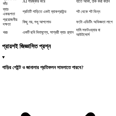
AI পরিষ্কার করে
হাতে আঁকা, ঠিক করা কঠিন
কাঁচ
ব্যাচ
প্রতিটি গাড়িতে একই ব্যাকগ্রাউন্ড
শট থেকে শট ভিন্ন
একরূপতা
প্রয়োজনীয়
কিছু নয়, শুধু আপলোড
ফটো এডিটিং অভিজ্ঞতা লাগে
দক্ষতা
দামি সফটওয়্যার বা
খরচ
একটি ছবি বিনামূল্যে, সাশ্রয়ী ব্যাচ প্ল্যান
আউটসোর্স
প্রায়শই জিজ্ঞাসিত প্রশ্ন
গাড়ির পেইন্ট ও জানালার প্রতিফলন সামলাতে পারবে?