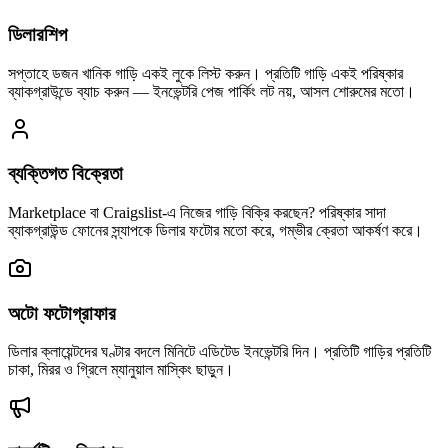
ডিলারশিপ
সপ্তাহে ডজন খানিক গাড়ি একই লুকে লিস্ট করুন। প্রতিটি গাড়ি একই পরিষ্কার
ব্যাকগ্রাউন্ডে ব্যাচ করুন — ইনভেন্টরি পেজ পার্কিং লট নয়, আসল শোরুমের মতো।
ব্যক্তিগত বিক্রেতা
Marketplace বা Craigslist-এ নিজের গাড়ি বিক্রি করছেন? পরিষ্কার সাদা
ব্যাকগ্রাউন্ড ফোনের স্ন্যাপকে ডিলার ফটোর মতো করে, গম্ভীর ক্রেতা আকর্ষণ করে।
অটো ফটোগ্রাফার
ডিলার ক্লায়েন্টদের ঘণ্টার বদলে মিনিটে এডিটেড ইনভেন্টরি দিন। প্রতিটি গাড়ির প্রতিটি
চাকা, মিরর ও গ্রিলে ম্যানুয়াল মাস্কিং ছাড়ুন।