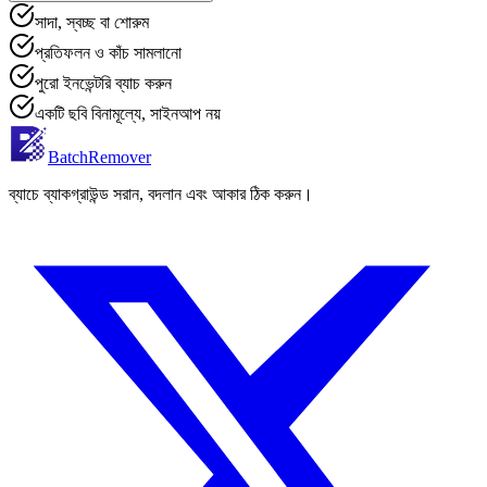
সাদা, স্বচ্ছ বা শোরুম
প্রতিফলন ও কাঁচ সামলানো
পুরো ইনভেন্টরি ব্যাচ করুন
একটি ছবি বিনামূল্যে, সাইনআপ নয়
BatchRemover
ব্যাচে ব্যাকগ্রাউন্ড সরান, বদলান এবং আকার ঠিক করুন।