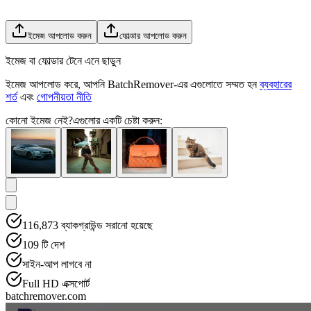
ইমেজ আপলোড করুন
ফোল্ডার আপলোড করুন
ইমেজ বা ফোল্ডার টেনে এনে ছাড়ুন
ইমেজ আপলোড করে, আপনি BatchRemover-এর এগুলোতে সম্মত হন
ব্যবহারের
শর্ত
এবং
গোপনীয়তা নীতি
কোনো ইমেজ নেই?
এগুলোর একটি চেষ্টা করুন:
116,873
ব্যাকগ্রাউন্ড সরানো হয়েছে
109
টি দেশ
সাইন-আপ লাগবে না
Full HD এক্সপোর্ট
batchremover.com