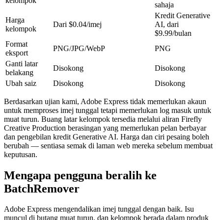
kelompok
sahaja
Kredit Generative
Harga
Dari $0.04/imej
AI, dari
kelompok
$9.99/bulan
Format
PNG/JPG/WebP
PNG
eksport
Ganti latar
Disokong
Disokong
belakang
Ubah saiz
Disokong
Disokong
Berdasarkan ujian kami, Adobe Express tidak memerlukan akaun
untuk memproses imej tunggal tetapi memerlukan log masuk untuk
muat turun. Buang latar kelompok tersedia melalui aliran Firefly
Creative Production berasingan yang memerlukan pelan berbayar
dan pengebilan kredit Generative AI. Harga dan ciri pesaing boleh
berubah — sentiasa semak di laman web mereka sebelum membuat
keputusan.
Mengapa pengguna beralih ke
BatchRemover
Adobe Express mengendalikan imej tunggal dengan baik. Isu
muncul di butang muat turun, dan kelompok berada dalam produk