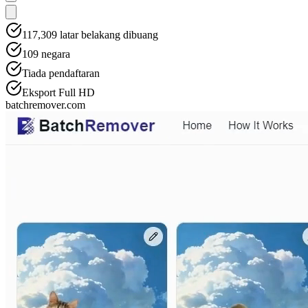
117,309
latar belakang dibuang
109
negara
Tiada pendaftaran
Eksport Full HD
batchremover.com