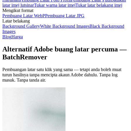
latar imej lutsinar
Tukar warna latar imej
Tukar latar belakang imej
Mengikut format
Pembuang Latar WebP
Pembuang Latar JPG
Latar belakang
Background Gallery
White Background Images
Black Background
Images
Blog
Harga
Alternatif Adobe buang latar percuma —
BatchRemover
Pembuangan latar satu klik yang sama — tetapi anda boleh muat
turun hasilnya tanpa mencipta akaun Adobe dahulu.
Tanpa log
masuk. Tanpa tanda air.