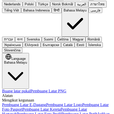
Nederlands
Polski
Türkçe
Norsk Bokmål
العربية
ภาษาไทย
Tiếng Việt
Bahasa Indonesia
हिन्दी
Bahasa Melayu
فارسی
עברית
বাংলা
Svenska
Suomi
Čeština
Magyar
Română
Українська
Ελληνικά
Български
Català
Eesti
Íslenska
Slovenčina
Language
Bahasa Melayu
Buang latar pukal
Pembuang Latar PNG
Alatan
Mengikut kegunaan
Pembuang Latar E-Dagang
Pembuang Latar Logo
Pembuang Latar
Foto Pasport
Pembuang Latar Kereta
Pembuang Latar
Hartanah
Pembuang Latar Foto Profil
Pembuang Latar Putih
Jadikan