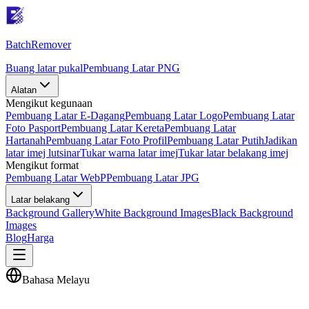
Batch
Remover
Buang latar pukal
Pembuang Latar PNG
Alatan
Mengikut kegunaan
Pembuang Latar E-Dagang
Pembuang Latar Logo
Pembuang Latar
Foto Pasport
Pembuang Latar Kereta
Pembuang Latar
Hartanah
Pembuang Latar Foto Profil
Pembuang Latar Putih
Jadikan
latar imej lutsinar
Tukar warna latar imej
Tukar latar belakang imej
Mengikut format
Pembuang Latar WebP
Pembuang Latar JPG
Latar belakang
Background Gallery
White Background Images
Black Background
Images
Blog
Harga
Bahasa Melayu