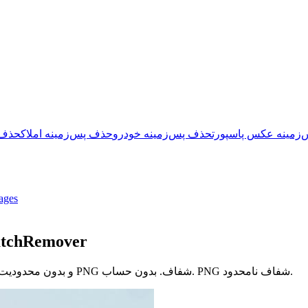
زمینه عکس پاسپورت
حذف پس‌زمینه خودرو
حذف پس‌زمینه املاک
حذف 
ages
جایگزین رایگان حذف پس‌زم
بدون حساب. PNG شفاف نامحدود.
همان حذف پس‌زمینه با یک کلیک — بدون نیاز به حساب Canva و بدون محدودیت روی PNG شفاف.