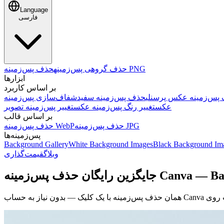
Language
فارسی
حذف پس‌زمینه PNG
حذف گروهی پس‌زمینه
ابزارها
بر اساس کاربرد
پس‌زمینه عکس پرسنلی
حذف پس‌زمینه سفید
شفاف‌سازی پس‌زمینه
عکس
تغییر رنگ پس‌زمینه عکس
تغییر پس‌زمینه تصویر
بر اساس قالب
حذف پس‌زمینه JPG
حذف پس‌زمینه WebP
پس‌زمینه‌ها
Background Gallery
White Background Images
Black Background Im
وبلاگ
قیمت‌گذاری
ینه Canva — BatchRemover