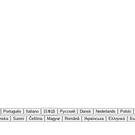
Português
Italiano
日本語
Русский
Dansk
Nederlands
Polski
nska
Suomi
Čeština
Magyar
Română
Українська
Ελληνικά
Бъ