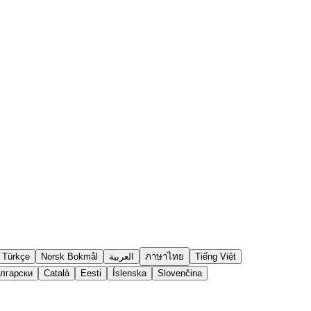
Tiếng Việt
ภาษาไทย
العربية
Norsk Bokmål
Türkçe
лгарски
Català
Eesti
Íslenska
Slovenčina