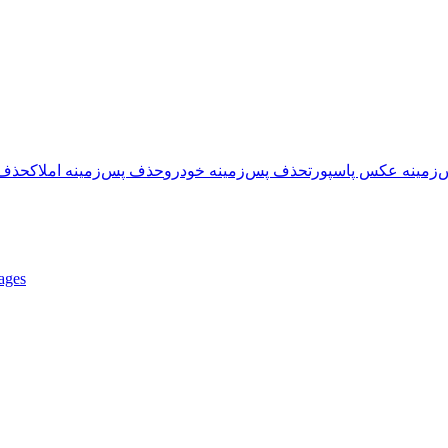
زمینه عکس پاسپورت
حذف پس‌زمینه خودرو
حذف پس‌زمینه املاک
حذف 
ages