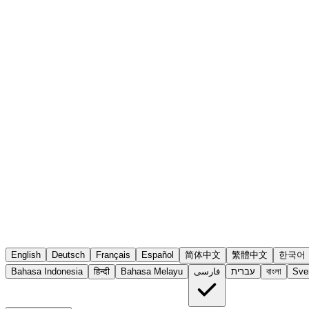
English
Deutsch
Français
Español
简体中文
繁體中文
한국어
Sve
বাংলা
עברית
فارسی
Bahasa Melayu
हिन्दी
Bahasa Indonesia